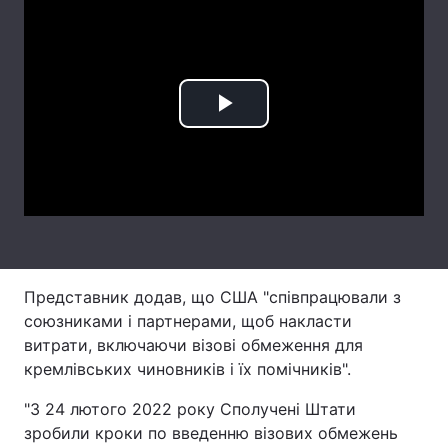
Лонгріди
Відео з Youtube
Статті
Play
Інтерв'ю
Думки
Video
Архів
Вакансії
Контакти
Послуги
Представник додав, що США "співпрацювали з
союзниками і партнерами, щоб накласти
витрати, включаючи візові обмеження для
кремлівських чиновників і їх помічників".
"З 24 лютого 2022 року Сполучені Штати
зробили кроки по введенню візових обмежень