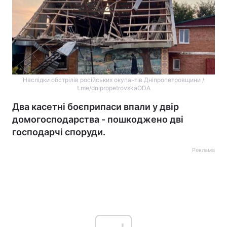
Наслідки обстрілів російських окупантів Дніпропетровщини /
t.me/dnipropetrovskaODA
Два касетні боєприпаси впали у двір
домогосподарства - пошкоджено дві
господарчі споруди.
Реклама