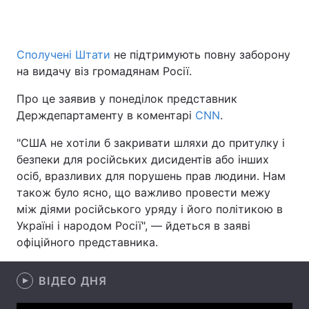
Сполучені Штати
не підтримують повну заборону
Головна
Війна
на видачу віз громадянам Росії.
Україна
Політика
Про це заявив у понеділок представник
Держдепартаменту в коментарі
CNN
.
Економіка
Світ
"США не хотіли б закривати шляхи до притулку і
Спорт
Наука
безпеки для російських дисидентів або інших
осіб, вразливих для порушень прав людини. Нам
Техно і зв'язок
Лайт
також було ясно, що важливо провести межу
між діями російського уряду і його політикою в
Зброя
Інциденти
Україні і народом Росії", — йдеться в заяві
офіційного представника.
Здоров'я
Туризм
Цікавинки
Погода
ВІДЕО ДНЯ
Екологія
Регіони