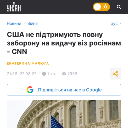
›
Новини
Війна
рус
США не підтримують повну
заборону на видачу віз росіянам
- CNN
ЕКАТЕРИНА МАЛЮГА
21:58, 22.08.22
1 хв.
2958
Підпишіться на нас в Google