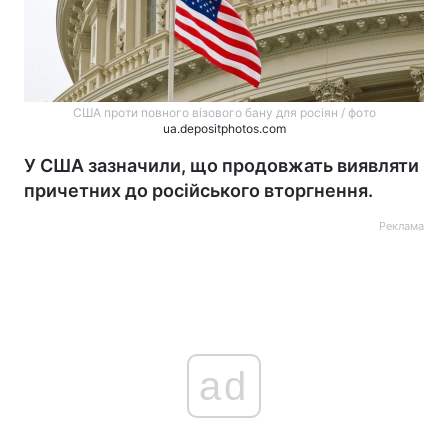
США проти повного візового бану для росіян / фото
ua.depositphotos.com
У США зазначили, що продовжать виявляти
причетних до російського вторгнення.
Реклама
ad