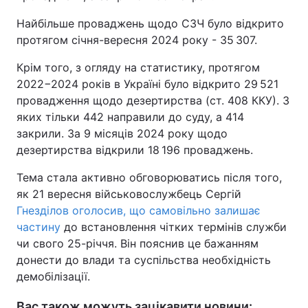
Найбільше проваджень щодо СЗЧ було відкрито
протягом січня-вересня 2024 року - 35 307.
Крім того, з огляду на статистику, протягом
2022−2024 років в Україні було відкрито 29 521
провадження щодо дезертирства (ст. 408 ККУ). З
яких тільки 442 направили до суду, а 414
закрили. За 9 місяців 2024 року щодо
дезертирства відкрили 18 196 проваджень.
Тема стала активно обговорюватись після того,
як 21 вересня військовослужбець Сергій
Гнезділов оголосив, що самовільно залишає
частину
до встановлення чітких термінів служби
чи свого 25-річчя. Він пояснив це бажанням
донести до влади та суспільства необхідність
демобілізації.
Вас також можуть зацікавити новини: