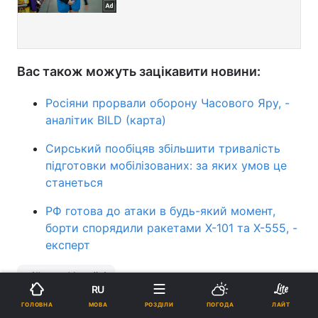
Вас також можуть зацікавити новини:
Росіяни прорвали оборону Часового Яру, -
аналітик BILD (карта)
Сирський пообіцяв збільшити тривалість
підготовки мобілізованих: за яких умов це
станеться
РФ готова до атаки в будь-який момент,
борти спорядили ракетами Х-101 та Х-555, -
експерт
війна в Україні
RU
МОВА
ГОЛОВНА
РОЗДІЛИ
ПОГОДА
ЛАЙТ