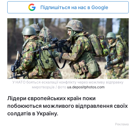
Підпишіться на нас в Google
У НАТО бояться ескалації конфлікту через можливу відправку
миротворців / фото
ua.depositphotos.com
Лідери європейських країн поки
побоюються можливого відправлення своїх
солдатів в Україну.
Реклама