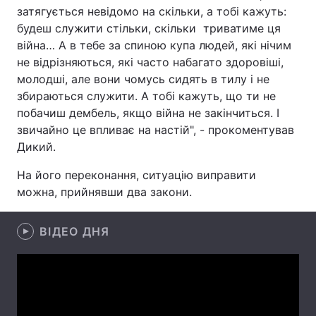
затягується невідомо на скільки, а тобі кажуть:
Лонгріди
будеш служити стільки, скільки триватиме ця
війна… А в тебе за спиною купа людей, які нічим
не відрізняються, які часто набагато здоровіші,
Відео з Youtube
Статті
молодші, але вони чомусь сидять в тилу і не
збираються служити. А тобі кажуть, що ти не
Інтерв'ю
Думки
побачиш дембель, якщо війна не закінчиться. І
Архів
Вакансії
звичайно це впливає на настій", - прокоментував
Дикий.
Контакти
На його переконання, ситуацію виправити
Послуги
можна, прийнявши два закони.
ВІДЕО ДНЯ