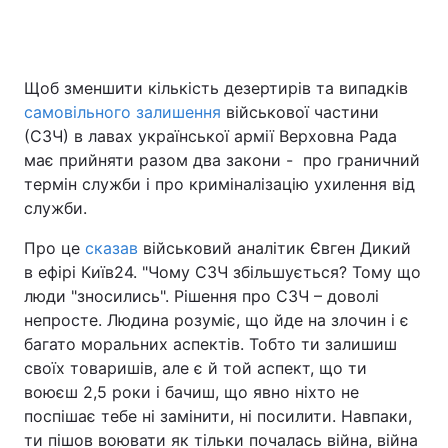
Головна
Війна
Щоб зменшити кількість дезертирів та випадків
самовільного залишення
військової частини
Україна
Політика
(СЗЧ) в лавах української армії Верховна Рада
має прийняти разом два закони - про граничний
Економіка
Світ
термін служби і про криміналізацію ухилення від
служби.
Спорт
Наука
Про це
сказав
військовий аналітик Євген Дикий
Техно і зв'язок
Лайт
в ефірі Київ24. "Чому СЗЧ збільшується? Тому що
люди "зносились". Рішення про СЗЧ – доволі
Зброя
Інциденти
непросте. Людина розуміє, що йде на злочин і є
багато моральних аспектів. Тобто ти залишиш
Здоров'я
Туризм
своїх товаришів, але є й той аспект, що ти
воюєш 2,5 роки і бачиш, що явно ніхто не
Цікавинки
Погода
поспішає тебе ні замінити, ні посилити. Навпаки,
Екологія
Регіони
ти пішов воювати як тільки почалась війна, війна