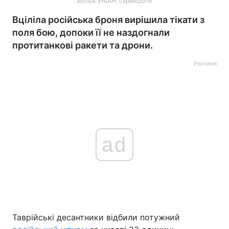
колаж УНІАН, скриншоти
Вціліла російська броня вирішила тікати з
поля бою, допоки її не наздогнали
протитанкові ракети та дрони.
Реклама
ad
Таврійські десантники відбили потужний