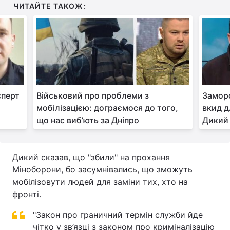
ЧИТАЙТЕ ТАКОЖ:
сперт
Військовий про проблеми з
Заморо
мобілізацією: дограємося до того,
вкид дл
що нас виб’ють за Дніпро
Дикий
Дикий сказав, що "збили" на прохання
Міноборони, бо засумнівались, що зможуть
мобілізовути людей для заміни тих, хто на
фронті.
"Закон про граничний термін служби йде
чітко у зв’язці з законом про криміналізацію