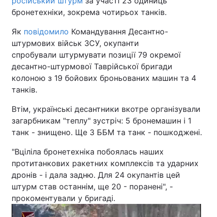
російський штурм
за участі 23 одиниць
бронетехніки, зокрема чотирьох танків.
Як
повідомило
Командування Десантно-
штурмових військ ЗСУ, окупанти
спробували штурмувати позиції 79 окремої
десантно-штурмової Таврійської бригади
колоною з 19 бойових броньованих машин та 4
танків.
Втім, українські десантники вкотре організували
загарбникам "теплу" зустріч: 5 бронемашин і 1
танк - знищено. Ще 3 ББМ та танк - пошкоджені.
"Вціліла бронетехніка побоялась наших
протитанкових ракетних комплексів та ударних
дронів - і дала задню. Для 24 окупантів цей
штурм став останнім, ще 20 - поранені", -
прокоментували у бригаді.