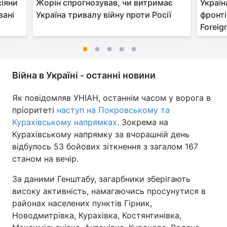
сіяни
Жорін спрогнозував, чи витримає
Україн
вані
Україна тривалу війну проти Росії
фронті
Foreign
Війна в Україні - останні новини
Як повідомляв УНІАН, останнім часом у ворога в
пріоритеті
наступ на Покровському та
Курахівському напрямках
. Зокрема на
Курахівському напрямку за вчорашній день
відбулось 53 бойових зіткнення з загалом 167
станом на вечір.
За даними Генштабу, загарбники зберігають
високу активність, намагаючись просунутися в
районах населених пунктів Гірник,
Новодмитрівка, Курахівка, Костянтинівка,