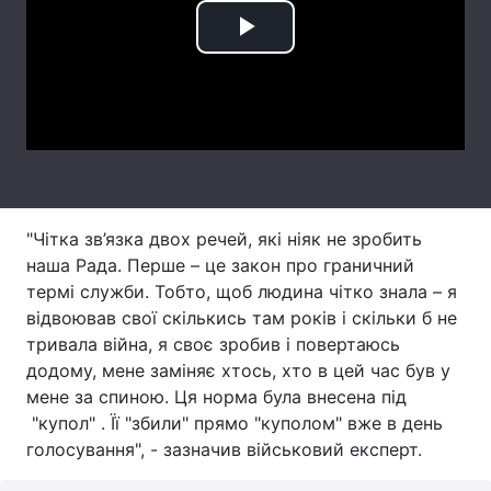
Тема оформлення
Play
Video
"Чітка зв’язка двох речей, які ніяк не зробить
наша Рада. Перше – це закон про граничний
термі служби. Тобто, щоб людина чітко знала – я
відвоював свої скількись там років і скільки б не
тривала війна, я своє зробив і повертаюсь
додому, мене заміняє хтось, хто в цей час був у
мене за спиною. Ця норма була внесена під
"купол" . Її "збили" прямо "куполом" вже в день
голосування", - зазначив військовий експерт.