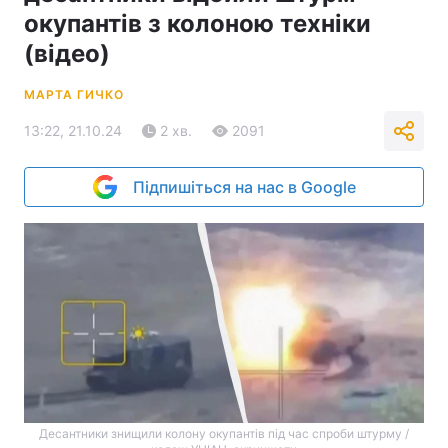
окупантів з колоною техніки
(відео)
МАРТА ГИЧКО
13:22, 21.10.24
2 хв.
2091
Підпишіться на нас в Google
Десантники знищили колону окупантів під час спроби штурму /