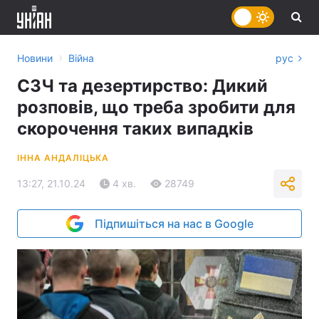
›
Новини
Війна
рус
СЗЧ та дезертирство: Дикий
розповів, що треба зробити для
скорочення таких випадків
ІННА АНДАЛІЦЬКА
13:27, 21.10.24
4 хв.
28749
Підпишіться на нас в Google