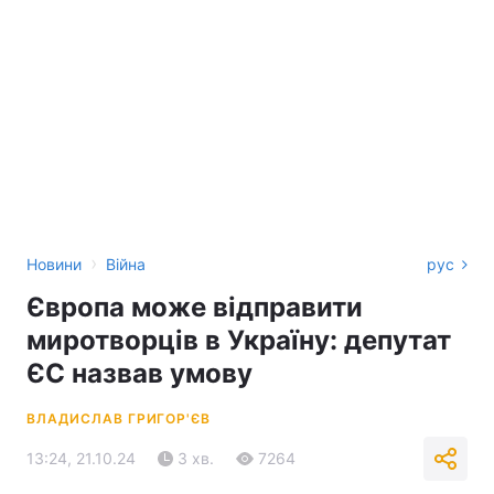
›
Новини
Війна
рус
Європа може відправити
миротворців в Україну: депутат
ЄС назвав умову
ВЛАДИСЛАВ ГРИГОР'ЄВ
13:24, 21.10.24
3 хв.
7264