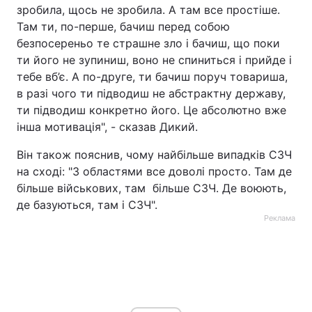
зробила, щось не зробила. А там все простіше.
Там ти, по-перше, бачиш перед собою
безпосереньо те страшне зло і бачиш, що поки
ти його не зупиниш, воно не спиниться і прийде і
тебе вб’є. А по-друге, ти бачиш поруч товариша,
в разі чого ти підводиш не абстрактну державу,
ти підводиш конкретно його. Це абсолютно вже
інша мотивація", - сказав Дикий.
Він також пояснив, чому найбільше випадків СЗЧ
на сході: "З областями все доволі просто. Там де
більше військових, там більше СЗЧ. Де воюють,
де базуються, там і СЗЧ".
Реклама