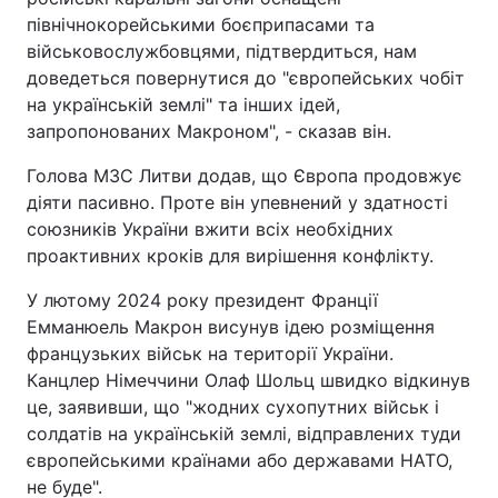
північнокорейськими боєприпасами та
військовослужбовцями, підтвердиться, нам
доведеться повернутися до "європейських чобіт
на українській землі" та інших ідей,
запропонованих Макроном", - сказав він.
Голова МЗС Литви додав, що Європа продовжує
діяти пасивно. Проте він упевнений у здатності
союзників України вжити всіх необхідних
проактивних кроків для вирішення конфлікту.
У лютому 2024 року президент Франції
Емманюель Макрон висунув ідею розміщення
французьких військ на території України.
Канцлер Німеччини Олаф Шольц швидко відкинув
це, заявивши, що "жодних сухопутних військ і
солдатів на українській землі, відправлених туди
європейськими країнами або державами НАТО,
не буде".