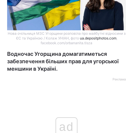
Нова очільниця МЗС Угорщини розповіла про майбутні відносини з
ЄС та Україною / Колаж УНІАН, фото
ua.depositphotos.com
,
facebook.com/orbananita.tisza
Водночас Угорщина домагатиметься
забезпечення більших прав для угорської
меншини в Україні.
Реклама
ad