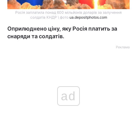
Росія заплатила понад 600 мільйонів доларів за залучення
солдатів КНДР \ фото
ua.depositphotos.com
Оприлюднено ціну, яку Росія платить за
снаряди та солдатів.
Реклама
ad