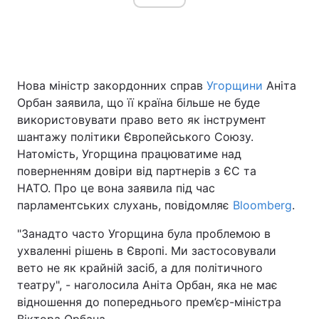
Головна
Війна
Нова міністр закордонних справ
Угорщини
Аніта
Україна
Політика
Орбан заявила, що її країна більше не буде
використовувати право вето як інструмент
Економіка
Світ
шантажу політики Європейського Союзу.
Натомість, Угорщина працюватиме над
Спорт
Наука
поверненням довіри від партнерів з ЄС та
Техно і зв'язок
Лайт
НАТО. Про це вона заявила під час
парламентських слухань, повідомляє
Bloomberg
.
Зброя
Інциденти
"Занадто часто Угорщина була проблемою в
Здоров'я
Туризм
ухваленні рішень в Європі. Ми застосовували
вето не як крайній засіб, а для політичного
Цікавинки
Погода
театру", - наголосила Аніта Орбан, яка не має
відношення до попереднього прем’єр-міністра
Екологія
Регіони