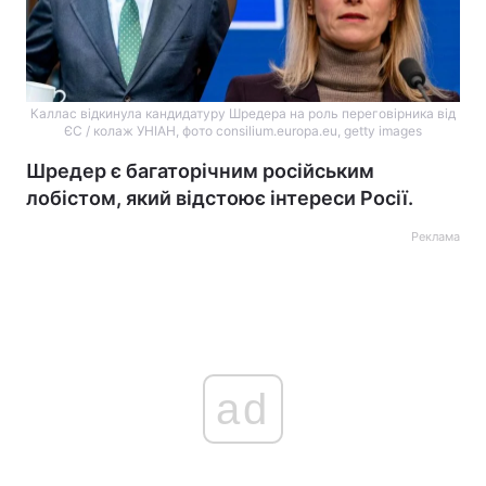
Каллас відкинула кандидатуру Шредера на роль переговірника від
ЄС / колаж УНІАН, фото consilium.europa.eu, getty images
Шредер є багаторічним російським
лобістом, який відстоює інтереси Росії.
Реклама
ad