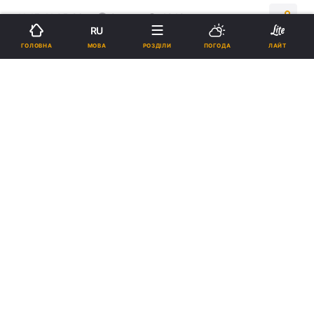
11:17, 11.05.26
2 хв.
4242
RU
МОВА
ГОЛОВНА
РОЗДІЛИ
ПОГОДА
ЛАЙТ
Підпишіться на нас в Google
Кос розповіла, коли Україна отримає перші гроші з кредиту / колаж
УНІАН, фото
ua.depositphotos.com
, European Union
Ці кошти мають дозволити України
продовжувати оборонятися від російської
агресії.