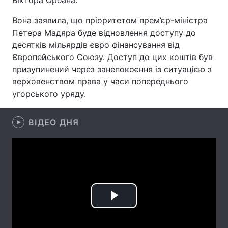
Віктора Орбана.
Лонгріди
Вона заявила, що пріоритетом прем’єр-міністра
Петера Мадяра буде відновлення доступу до
десятків мільярдів євро фінансування від
Відео з Youtube
Статті
Європейського Союзу. Доступ до цих коштів був
призупинений через занепокоєння із ситуацією з
Інтерв'ю
Думки
верховенством права у часи попереднього
Архів
Вакансії
угорського уряду.
Контакти
ВІДЕО ДНЯ
Послуги
Play