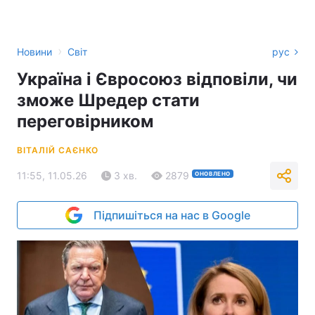
›
Новини
Світ
рус
Україна і Євросоюз відповіли, чи
зможе Шредер стати
переговірником
ВІТАЛІЙ САЄНКО
11:55, 11.05.26
3 хв.
2879
ОНОВЛЕНО
Підпишіться на нас в Google