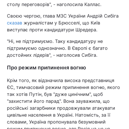
столу переговорів", - наголосила Каллас.
Своєю чергою, глава МЗС України Андрій Сибіга
сказав
журналістам у Брюсселі, що Київ
виступає проти кандидатури Шредера.
"Ні, не підтримуємо. Таку кандидатуру не
підтримуємо однозначно. В Європі є багато
достойних лідерів", - наголосив Сибіга.
Про режим припинення вогню
Крім того, як відзначила висока представниця
ЄС, тимчасовий режим припинення вогню, якого
так хотів Путін, був "дуже цинічним", щоб
"захистити його парад". Вона зауважила, що
російські загарбники продовжували атакувати
цивільне населення в Україні. Натомість, за її
словами, Україна пропонувала безумовний
режим припинення вогню, але Росія на це не