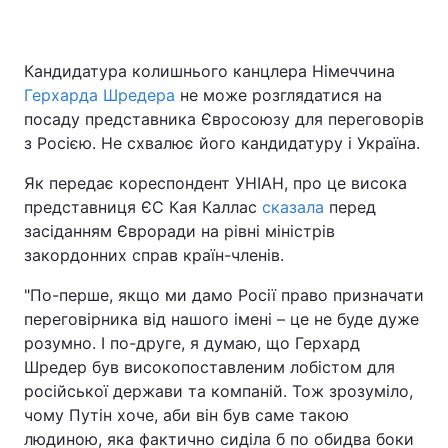
Кандидатура колишнього канцлера Німеччина
Герхарда Шредера
не може розглядатися на
посаду представника Євросоюзу для переговорів
з Росією. Не схвалює його кандидатуру і Україна.
Як передає кореспондент УНІАН, про це висока
представниця ЄС Кая Каллас
сказала
перед
засіданням Євроради на рівні міністрів
закордонних справ країн-членів.
"По-перше, якщо ми дамо Росії право призначати
переговірника від нашого імені – це не буде дуже
розумно. І по-друге, я думаю, що Герхард
Шредер був високопоставленим лобістом для
російської держави та компаній. Тож зрозуміло,
чому Путін хоче, аби він був саме такою
людиною, яка фактично сиділа б по обидва боки