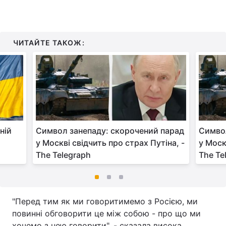
ЧИТАЙТЕ ТАКОЖ:
ній
Символ занепаду: скорочений парад
Символ
у Москві свідчить про страх Путіна, -
у Моск
The Telegraph
The Te
"Перед тим як ми говоритимемо з Росією, ми
повинні обговорити це між собою - про що ми
хочемо з нею говорити", - сказала висока