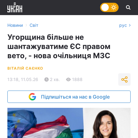
›
Новини
Світ
рус
Угорщина більше не
шантажуватиме ЄС правом
вето, - нова очільниця МЗС
ВІТАЛІЙ САЄНКО
13:18, 11.05.26
2 хв.
1888
Підпишіться на нас в Google