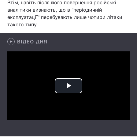
Втім, навіть після його повернення російські
аналітики визнають, що в "періодичній
Лонгріди
експлуатації" перебувають лише чотири літаки
такого типу.
Відео з Youtube
Статті
ВІДЕО ДНЯ
Інтерв'ю
Думки
Архів
Вакансії
Контакти
Послуги
Play
Video