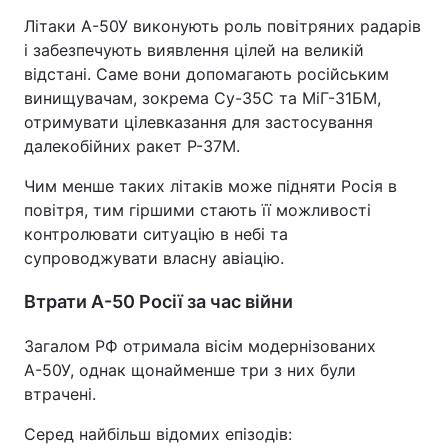
Літаки А-50У виконують роль повітряних радарів
Тема оформлення
і забезпечують виявлення цілей на великій
відстані. Саме вони допомагають російським
винищувачам, зокрема Су-35С та МіГ-31БМ,
отримувати цілевказання для застосування
далекобійних ракет Р-37М.
Чим менше таких літаків може підняти Росія в
повітря, тим гіршими стають її можливості
контролювати ситуацію в небі та
супроводжувати власну авіацію.
Втрати А-50 Росії за час війни
Загалом РФ отримала вісім модернізованих
А-50У, однак щонайменше три з них були
втрачені.
Серед найбільш відомих епізодів: