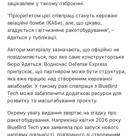
зацікавлені у такому озброєнні.
"Пріоритетом цієї співпраці стануть керовані
авіаційні бомби (КАБи), але, що цікаво,
згадується і вітчизняне ракетобудування", –
йдеться у публікації.
Автори матеріалу зазначають, що офіційно не
повідомляється, про яке саме конструкторське
бюро йдеться. Водночас Defense Express
припускає, що партнером може бути структура,
яка вже працює над створенням керованої
авіабомби. У такому разі співпраця з BlueBird
Tech може забезпечити додаткові ресурси для
розвитку та масштабування проєкту.
Окрему увагу видання звертає на згадку про
ракетобудування. Наприкінці квітня 2026 року
BlueBird Tech уже заявляла про запуск нового
напряму діяльності, пов’язаного зі створенням