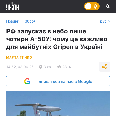
›
Новини
Зброя
рус
РФ запускає в небо лише
чотири А-50У: чому це важливо
для майбутніх Gripen в Україні
МАРТА ГИЧКО
14:52, 03.06.26
3 хв.
2814
Підпишіться на нас в Google