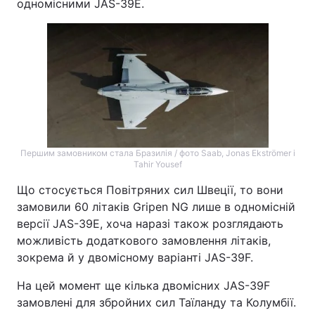
одномісними JAS-39E.
Першим замовником стала Бразилія / фото Saab, Jonas Ekströmer і
Tahir Yousef
Що стосується Повітряних сил Швеції, то вони
замовили 60 літаків Gripen NG лише в одномісній
версії JAS-39E, хоча наразі також розглядають
можливість додаткового замовлення літаків,
зокрема й у двомісному варіанті JAS-39F.
На цей момент ще кілька двомісних JAS-39F
замовлені для збройних сил Таїланду та Колумбії.