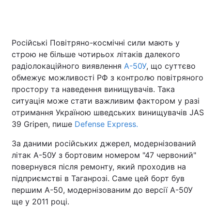
Головна
Війна
Російські Повітряно-космічні сили мають у
строю не більше чотирьох літаків далекого
Україна
Політика
радіолокаційного виявлення
А-50У
, що суттєво
обмежує можливості РФ з контролю повітряного
Економіка
Світ
простору та наведення винищувачів. Така
ситуація може стати важливим фактором у разі
Спорт
Наука
отримання Україною шведських винищувачів JAS
39 Gripen, пише
Defense Express.
Техно і зв'язок
Лайт
За даними російських джерел, модернізований
Зброя
Інциденти
літак А-50У з бортовим номером "47 червоний"
повернувся після ремонту, який проходив на
Здоров'я
Туризм
підприємстві в Таганрозі. Саме цей борт був
першим А-50, модернізованим до версії А-50У
Цікавинки
Погода
ще у 2011 році.
Екологія
Регіони