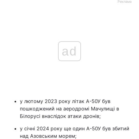
Реклама
ad
у лютому 2023 року літак А-50У був
пошкоджений на аеродромі Мачулищі в
Білорусі внаслідок атаки дронів;
у січні 2024 року ще один А-50У був збитий
над Азовським морем;