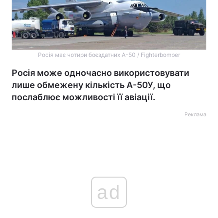
Росія має чотири боєздатних А-50 / Fighterbomber
Росія може одночасно використовувати
лише обмежену кількість А-50У, що
послаблює можливості її авіації.
Реклама
ad