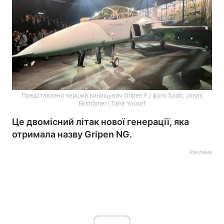
Представлено перший винищувач Gripen F / фото Saab, Jonas
Ekströmer і Tahir Yousef
Це двомісний літак нової генерації, яка
отримала назву Gripen NG.
Реклама