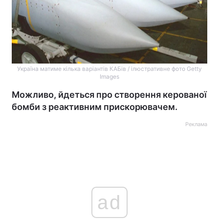
Україна матиме кілька варіантів КАБів / ілюстративне фото Getty
Images
Можливо, йдеться про створення керованої
бомби з реактивним прискорювачем.
Реклама
ad