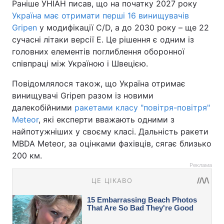
Раніше УНІАН писав, що на початку 2027 року
Україна має отримати перші 16 винищувачів
Gripen
у модифікації C/D, а до 2030 року – ще 22
сучасні літаки версії E. Це рішення є одним із
головних елементів поглиблення оборонної
співпраці між Україною і Швецією.
Повідомлялося також, що Україна отримає
винищувачі Gripen разом із новими
далекобійними
ракетами класу "повітря-повітря"
Meteor
, які експерти вважають одними з
найпотужніших у своєму класі. Дальність ракети
MBDA Meteor, за оцінками фахівців, сягає близько
200 км.
Реклама