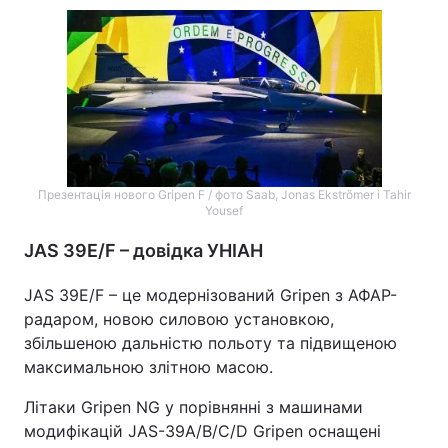
Презентація нового Gripen F / фото Saab, Jonas Ekströmer і Tahir
Yousef
JAS 39E/F – довідка УНІАН
JAS 39E/F – це модернізований Gripen з АФАР-
радаром, новою силовою установкою,
збільшеною дальністю польоту та підвищеною
максимальною злітною масою.
Літаки Gripen NG у порівнянні з машинами
модифікацій JAS-39A/B/C/D Gripen оснащені