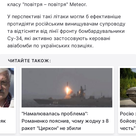
класу "повітря – повітря" Meteor.
У перспективі такі літаки могли б ефективніше
протидіяти російським винищувачам супроводу
та відтісняти від лінії фронту бомбардувальники
Су-34, які активно застосовують керовані
авіабомби по українських позиціях.
ЧИТАЙТЕ ТАКОЖ:
і
"Намалювалась проблема":
Росію 
 як
Романенко пояснив, чому жодну з 8
бойов
ракет "Циркон" не збили
честь"