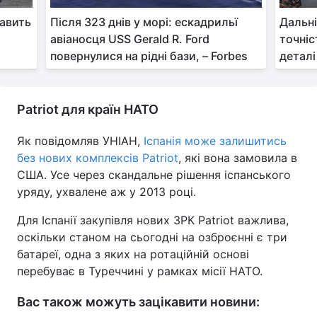
равить
Після 323 днів у морі: ескадрильї
Дальні
авіаносця USS Gerald R. Ford
точніс
повернулися на рідні бази, – Forbes
деталі
Patriot для країн НАТО
Як повідомляв УНІАН,
Іспанія може залишитись
без нових комплексів Patriot
, які вона замовила в
США. Усе через скандальне рішення іспанського
уряду, ухвалене аж у 2013 році.
Для Іспанії закупівля нових ЗРК Patriot важлива,
оскільки станом на сьогодні на озброєнні є три
батареї, одна з яких на ротаційній основі
перебуває в Туреччині у рамках місії НАТО.
Вас також можуть зацікавити новини: