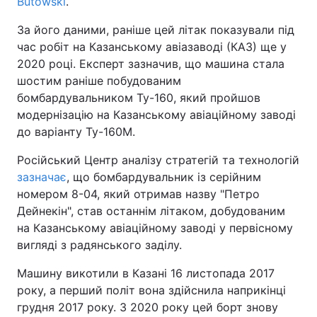
Butowski
.
За його даними, раніше цей літак показували під
час робіт на Казанському авіазаводі (КАЗ) ще у
2020 році. Експерт зазначив, що машина стала
шостим раніше побудованим
бомбардувальником Ту-160, який пройшов
модернізацію на Казанському авіаційному заводі
до варіанту Ту-160М.
Російський Центр аналізу стратегій та технологій
зазначає
, що бомбардувальник із серійним
номером 8-04, який отримав назву "Петро
Дейнекін", став останнім літаком, добудованим
на Казанському авіаційному заводі у первісному
вигляді з радянського заділу.
Машину викотили в Казані 16 листопада 2017
року, а перший політ вона здійснила наприкінці
грудня 2017 року. З 2020 року цей борт знову