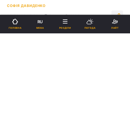
СОФІЯ ДАВИДЕНКО
09:36, 14.05.26
2 хв.
9160
RU
МОВА
ГОЛОВНА
РОЗДІЛИ
ПОГОДА
ЛАЙТ
Підпишіться на нас в Google
Іноземні оборонні групи розглядають можливість закупівлі та
спільного виробництва дронів і ракет з компанією \ колаж УНІАН,
фото
ua.depositphotos.com
Готують "десятки" апаратів, щоб позбутися