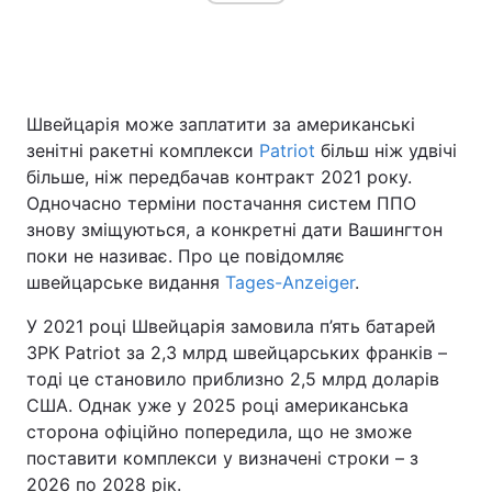
Головна
Війна
Швейцарія може заплатити за американські
Україна
Політика
зенітні ракетні комплекси
Patriot
більш ніж удвічі
більше, ніж передбачав контракт 2021 року.
Економіка
Світ
Одночасно терміни постачання систем ППО
знову зміщуються, а конкретні дати Вашингтон
Спорт
Наука
поки не називає. Про це повідомляє
швейцарське видання
Tages-Anzeiger
.
Техно і зв'язок
Лайт
У 2021 році Швейцарія замовила п’ять батарей
Зброя
Інциденти
ЗРК Patriot за 2,3 млрд швейцарських франків –
тоді це становило приблизно 2,5 млрд доларів
Здоров'я
Туризм
США. Однак уже у 2025 році американська
сторона офіційно попередила, що не зможе
Цікавинки
Погода
поставити комплекси у визначені строки – з
Екологія
Регіони
2026 по 2028 рік.