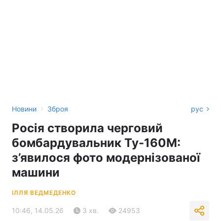
›
Новини
Зброя
рус
Росія створила черговий
бомбардувальник Ту-160М:
з’явилося фото модернізованої
машини
ІЛЛЯ ВЕДМЕДЕНКО
10:46, 14.05.26
3 хв.
24953