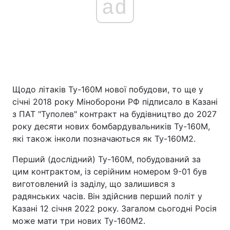
ad
Щодо літаків Ту-160М нової побудови, то ще у
січні 2018 року Міноборони РФ підписало в Казані
з ПАТ "Туполев" контракт на будівництво до 2027
року десяти нових бомбардувальників Ту-160М,
які також інколи позначаються як Ту-160М2.
Перший (дослідний) Ту-160М, побудований за
цим контрактом, із серійним номером 9-01 був
виготовлений із заділу, що залишився з
радянських часів. Він здійснив перший політ у
Казані 12 січня 2022 року. Загалом сьогодні Росія
може мати три нових Ту-160М2.