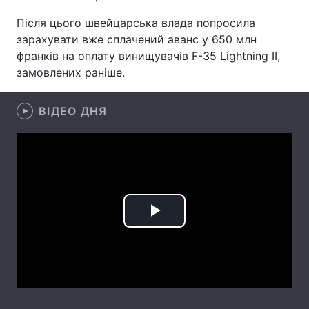
Після цього швейцарська влада попросила
Лонгріди
зарахувати вже сплачений аванс у 650 млн
франків на оплату винищувачів F-35 Lightning II,
Відео з Youtube
Статті
замовлених раніше.
Інтерв'ю
Думки
ВІДЕО ДНЯ
Архів
Вакансії
Контакти
Послуги
Play
Video