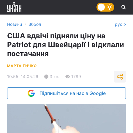
›
Новини
Зброя
рус
США вдвічі підняли ціну на
Patriot для Швейцарії і відклали
постачання
МАРТА ГИЧКО
10:55, 14.05.26
3 хв.
1789
Підпишіться на нас в Google