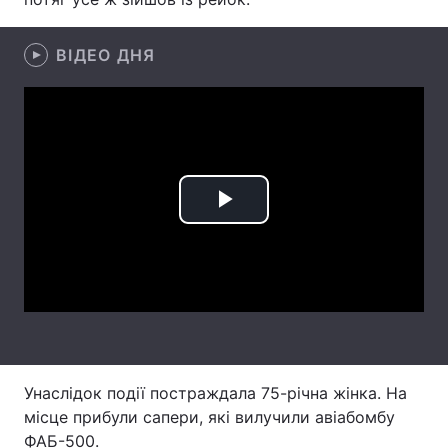
Лонгріди
ВІДЕО ДНЯ
Відео з Youtube
Статті
Інтерв'ю
Думки
Архів
Вакансії
Play
Контакти
Video
Послуги
Унаслідок події постраждала 75-річна жінка. На
місце прибули сапери, які вилучили авіабомбу
ФАБ-500.