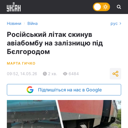
›
Новини
Війна
рус
Російський літак скинув
авіабомбу на залізницю під
Бєлгородом
МАРТА ГИЧКО
09:52, 14.05.26
2 хв.
6484
Підпишіться на нас в Google