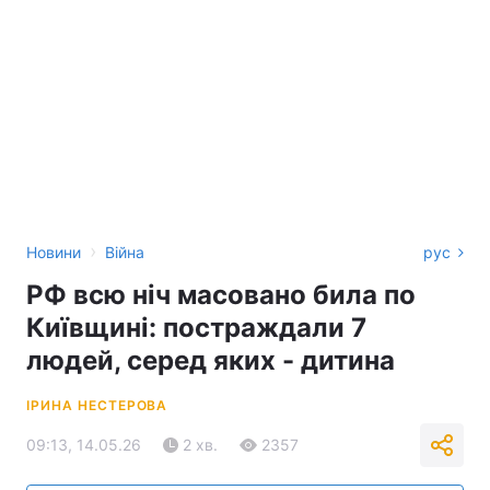
›
Новини
Війна
рус
РФ всю ніч масовано била по
Київщині: постраждали 7
людей, серед яких - дитина
ІРИНА НЕСТЕРОВА
09:13, 14.05.26
2 хв.
2357