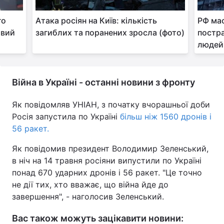
го
Атака росіян на Київ: кількість
РФ мас
авий
загиблих та поранених зросла (фото)
постра
людей
Війна в Україні - останні новини з фронту
Як повідомляв УНІАН, з початку вчорашньої доби
Росія запустила по Україні
більш ніж 1560 дронів і
56 ракет.
Як повідомив президент Володимир Зеленський,
в ніч на 14 травня росіяни випустили по Україні
понад 670 ударних дронів і 56 ракет. "Це точно
не дії тих, хто вважає, що війна йде до
завершення", - наголосив Зеленський.
Вас також можуть зацікавити новини: