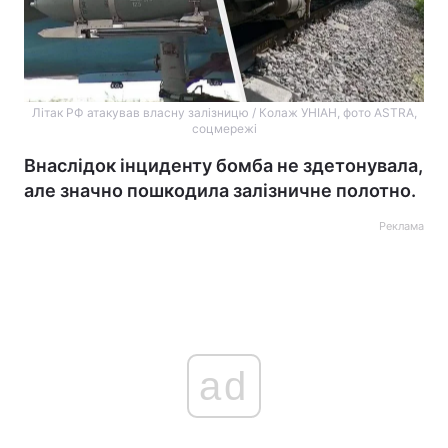
Літак РФ атакував власну залізницю / Колаж УНІАН, фото ASTRA,
соцмережі
Внаслідок інциденту бомба не здетонувала,
але значно пошкодила залізничне полотно.
Реклама
ad