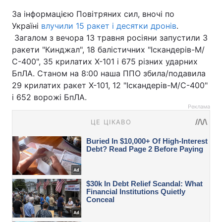
За інформацією Повітряних сил, вночі по
Україні
влучили 15 ракет і десятки дронів
.
Загалом з вечора 13 травня росіяни запустили 3
ракети "Кинджал", 18 балістичних "Іскандерів-М/
С-400", 35 крилатих Х-101 і 675 різних ударних
БпЛА. Станом на 8:00 наша ППО збила/подавила
29 крилатих ракет Х-101, 12 "Іскандерів-М/С-400"
і 652 ворожі БпЛА.
Реклама