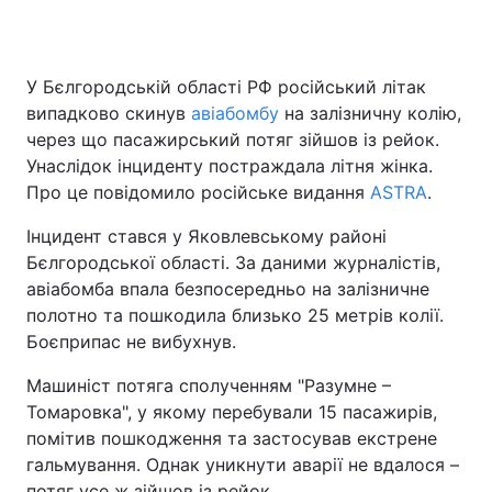
У Бєлгородській області РФ російський літак
Головна
Війна
випадково скинув
авіабомбу
на залізничну колію,
через що пасажирський потяг зійшов із рейок.
Україна
Політика
Унаслідок інциденту постраждала літня жінка.
Про це повідомило російське видання
Економіка
Світ
ASTRA
.
Інцидент стався у Яковлевському районі
Спорт
Наука
Бєлгородської області. За даними журналістів,
авіабомба впала безпосередньо на залізничне
Техно і зв'язок
Лайт
полотно та пошкодила близько 25 метрів колії.
Зброя
Інциденти
Боєприпас не вибухнув.
Машиніст потяга сполученням "Разумне –
Здоров'я
Туризм
Томаровка", у якому перебували 15 пасажирів,
Цікавинки
Погода
помітив пошкодження та застосував екстрене
гальмування. Однак уникнути аварії не вдалося –
Екологія
Регіони
потяг усе ж зійшов із рейок.