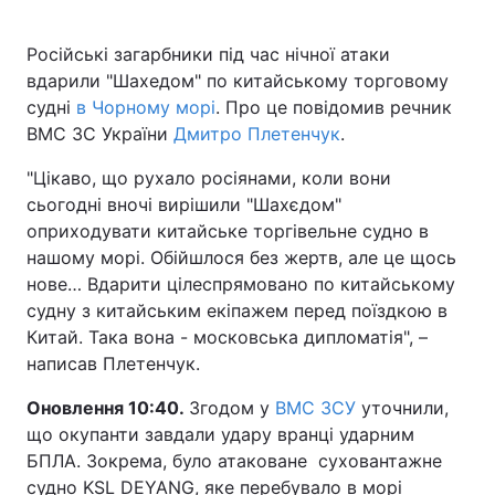
Російські загарбники під час нічної атаки
вдарили "Шахедом" по китайському торговому
Головна
Війна
судні
в Чорному морі
. Про це повідомив речник
ВМС ЗС України
Дмитро Плетенчук
.
Україна
Політика
"Цікаво, що рухало росіянами, коли вони
Економіка
Світ
сьогодні вночі вирішили "Шахєдом"
оприходувати китайське торгівельне судно в
Спорт
Наука
нашому морі. Обійшлося без жертв, але це щось
нове… Вдарити цілеспрямовано по китайському
Техно і зв'язок
Лайт
судну з китайським екіпажем перед поїздкою в
Китай. Така вона - московська дипломатія", –
Зброя
Інциденти
написав Плетенчук.
Здоров'я
Туризм
Оновлення 10:40.
Згодом у
ВМС ЗСУ
уточнили,
що окупанти завдали удару вранці ударним
Цікавинки
Погода
БПЛА. Зокрема, було атаковане суховантажне
Екологія
Регіони
судно KSL DEYANG, яке перебувало в морі