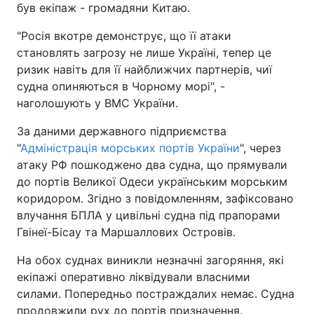
був екіпаж - громадяни Китаю.
Тема оформлення
"Росія вкотре демонструє, що її атаки
становлять загрозу не лише Україні, тепер це
ризик навіть для її найближчих партнерів, чиї
судна опиняються в Чорному морі", -
наголошують у ВМС України.
За даними державного підприємства
"
Адміністрація морських портів України
", через
атаку РФ пошкоджено два судна, що прямували
до портів Великої Одеси українським морським
коридором. Згідно з повідомленням, зафіксовано
влучання БПЛА у цивільні судна під прапорами
Гвінеї-Бісау та Маршаллових Островів.
На обох суднах виникли незначні загоряння, які
екіпажі оперативно ліквідували власними
силами. Попередньо постраждалих немає. Судна
продовжили рух до портів призначення.