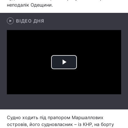
неподалік Одещини.
Лонгріди
ВІДЕО ДНЯ
Відео з Youtube
Статті
Інтерв'ю
Думки
Архів
Вакансії
Контакти
Play
Послуги
Video
Судно ходить під прапором Маршаллових
островів, його судновласник – із КНР, на борту