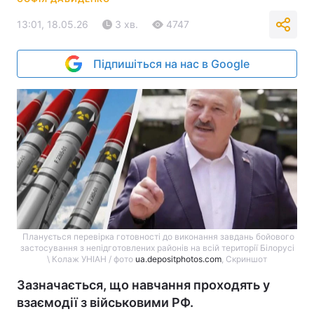
13:01, 18.05.26
3 хв.
4747
Підпишіться на нас в Google
Планується перевірка ​​​готовності до виконання завдань бойового
застосування з непідготовлених районів на всій території Білорусі
\ Колаж УНІАН / фото
ua.depositphotos.com
, Скриншот
Зазначається, що навчання проходять у
взаємодії з військовими РФ.