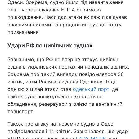
Одеси. Зокрема, судно йшло під навантаження
олії – через влучання БПЛА отримало
пошкодження. Наслідки атаки екіпаж ліквідував
власними силами та продовжив рух до порту
призначення.
Удари РФ по цивільних суднах
Зазначимо, що РФ не вперше атакує цивільні
судна в українських портах чи неподалік від них.
Зокрема про такий випадок повідомлялося 26
квітня, коли Росія атакувала Одещину. Тоді
однією з цілей атаки став
одеський порт
, де
також було пошкоджено технологічне
обладнання, резервуари з олією та вантажний
транспорт.
Також про атаку на іноземне судно в Одесі
повідомлялося і 14 квітня. Зазначалося, що удар
БПЛА по цивільному судну
LADY MARIS
, яке