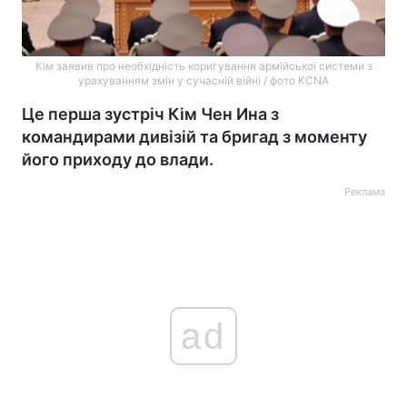
Кім заявив про необхідність коригування армійської системи з
урахуванням змін у сучасній війні / фото KCNA
Це перша зустріч Кім Чен Ина з
командирами дивізій та бригад з моменту
його приходу до влади.
Реклама
ad