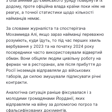
з благаннями до єменського уряду повернути їх
додому, проте офіційна влада країни поки ніяк не
реагує, а точної статистики щодо кількості
найманців немає.
За словами журналіста та спостерігача
Мохаммеда Алі, якщо зараз найманці переважно
розуміють, куди їдуть, то під час перших хвиль
вербування у 2023 та на початку 2024 року
посередники часто використовували відвертий
обман. Вони обіцяли людям цивільну роботу на
фермах чи в ресторанах, але після прибуття до
Росії іноземців відправляли до військових
таборів, де силою змушували підписувати річні
контракти.
Аналогічна ситуація раніше фіксувалася і з
молодими громадянами Йорданії, яких
відправляли на війну за допомогою погроз та
сфальсифікованих документів.