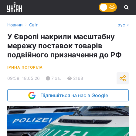
›
Новини
Світ
рус
У Європі накрили масштабну
мережу поставок товарів
подвійного призначення до РФ
ІРИНА ПОГОРІЛА
09:58, 18.05.26
7 хв.
2168
Підпишіться на нас в Google