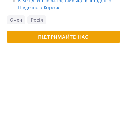
Кім Чен Ин посилює війська на кордоні з
Південною Кореєю
Ємен
Росія
ПІДТРИМАЙТЕ НАС