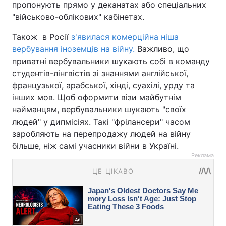
пропонують прямо у деканатах або спеціальних
"військово-облікових" кабінетах.
Також в Росії
з'явилася комерційна ніша
вербування іноземців на війну.
Важливо, що
приватні вербувальники шукають собі в команду
студентів-лінгвістів зі знаннями англійської,
французької, арабської, хінді, суахілі, урду та
інших мов. Щоб оформити візи майбутнім
найманцям, вербувальники шукають "своїх
людей" у дипмісіях. Такі "фрілансери" часом
заробляють на перепродажу людей на війну
більше, ніж самі учасники війни в Україні.
Реклама