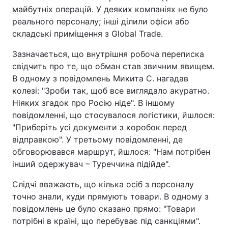
майбутніх операцій. У деяких компаніях не було
реального персоналу; інші ділили офіси або
складські приміщення з Global Trade.
Зазначається, що внутрішня робоча переписка
свідчить про те, що обман став звичним явищем.
В одному з повідомлень Микита С. нагадав
колезі: "Зроби так, щоб все виглядало акуратно.
Ніяких згадок про Росію ніде". В іншому
повідомленні, що стосувалося логістики, йшлося:
"Приберіть усі документи з коробок перед
відправкою". У третьому повідомленні, де
обговорювався маршрут, йшлося: "Нам потрібен
інший одержувач – Туреччина підійде".
Слідчі вважають, що кілька осіб з персоналу
точно знали, куди прямують товари. В одному з
повідомлень це було сказано прямо: "Товари
потрібні в країні, що перебуває під санкціями".