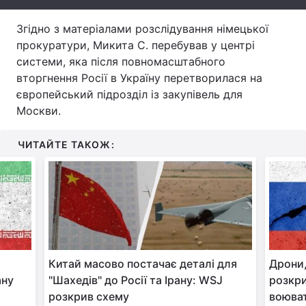
Тема оформлення
Згідно з матеріалами розслідування німецької
прокуратури, Микита С. перебував у центрі
системи, яка після повномасштабного
вторгнення Росії в Україну перетворилася на
європейський підрозділ із закупівель для
Москви.
ЧИТАЙТЕ ТАКОЖ:
Китай масово постачає деталі для
Дрони,
ану
"Шахедів" до Росії та Ірану: WSJ
розкри
розкрив схему
воюва