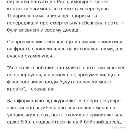
вирішили поїхати до Росії, ймовірно, через
контакти з кимось, хто вже там перебував.
Товаришів намагалися відговорити та
попереджали про смертельну небезпеку, проте ті
були впевнені у своєму досвіді.
Співрозмовник зізнався, що й сам міг опинитися
на фронті, спокусившись на колосальні суми, але
вчасно схаменувся.
"Але коли я побачив, що майже ніхто з моїх колег
не повернувся, я відкинув це, зрозумівши, що ці
фінансові винагороди будуть оплачені моєю
кров'ю", - сказав він.
За інформацією від журналістів, попри регулярні
звістки про загибель або зникнення єменців в
українських лісах, потік охочих не припиняється,
адже бійці сподіваються на свій бойовий досвід.
Реклама