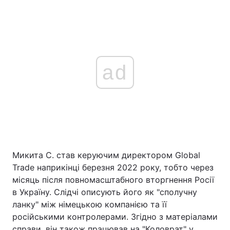
ad
Микита С. став керуючим директором Global
Trade наприкінці березня 2022 року, тобто через
місяць після повномасштабного вторгнення Росії
в Україну. Слідчі описують його як "сполучну
ланку" між німецькою компанією та її
російськими контролерами. Згідно з матеріалами
справи, він також працював на "Коловрат" у