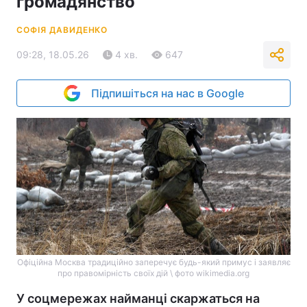
громадянство
СОФІЯ ДАВИДЕНКО
09:28, 18.05.26
4 хв.
647
Підпишіться на нас в Google
Офіційна Москва традиційно заперечує будь-який примус і заявляє
про правомірність своїх дій \ фото wikimedia.org
У соцмережах найманці скаржаться на