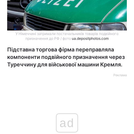
У Німеччині затримали постачальників товарів подвійного
призначення до РФ / фото
ua.depositphotos.com
Підставна торгова фірма переправляла
компоненти подвійного призначення через
Туреччину для військової машини Кремля.
Реклама
ad