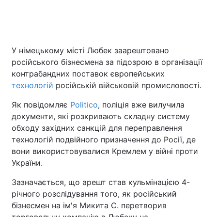
Головна
Війна
У німецькому місті Любек заарештовано
російського бізнесмена за підозрою в організації
Україна
Політика
контрабандних поставок європейських
Економіка
Світ
технологій
російській військовій промисловості.
Як повідомляє
Politico
, поліція вже вилучила
Спорт
Наука
документи, які розкривають складну систему
Техно і зв'язок
Лайт
обходу західних санкцій для переправлення
технологій подвійного призначення до Росії, де
Зброя
Інциденти
вони використовувалися Кремлем у війні проти
України.
Здоров'я
Туризм
Зазначається, що арешт став кульмінацією 4-
Цікавинки
Погода
річного розслідування того, як російський
бізнесмен на ім'я Микита С. перетворив
Екологія
Регіони