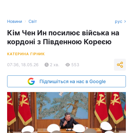
›
Новини
Світ
рус
Кім Чен Ин посилює війська на
кордоні з Південною Кореєю
КАТЕРИНА ГІРНИК
07:36, 18.05.26
2 хв.
553
Підпишіться на нас в Google