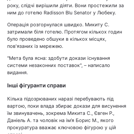
року, слідчі вирішили діяти. Вони простежили за
ним до готелю Radisson Blu Senator у Любеку.
Операція розгорнулася швидко. Микиту С.
затримали біля готелю. Протягом кількох годин
було проведено обшуки в кількох місцях,
пов'язаних із мережею.
"Мета була ясна: здобути докази існування
системи незаконних поставок", – написало
видання.
Інші фігуранти справи
Кілька підозрюваних наразі перебувають під
вартою, поки влада збирає докази для висунення
їм звинувачень, зокрема Микита С., Євген Р.,
Даніель А. та чоловік на ім’я Борис М., якого
прокуратура вважає ключовою фігурою у цій