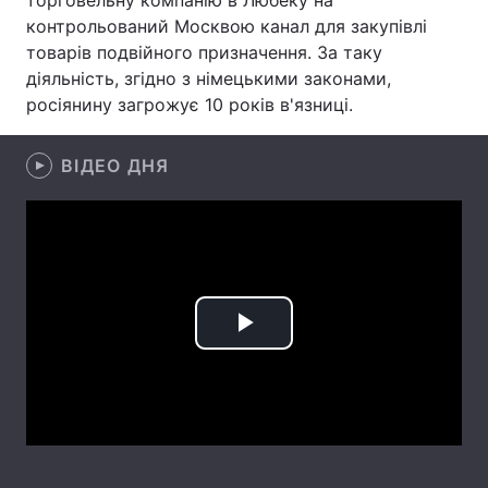
торговельну компанію в Любеку на
контрольований Москвою канал для закупівлі
Лонгріди
товарів подвійного призначення. За таку
діяльність, згідно з німецькими законами,
Відео з Youtube
Статті
росіянину загрожує 10 років в'язниці.
Інтерв'ю
Думки
ВІДЕО ДНЯ
Архів
Вакансії
Контакти
Послуги
Play
Video