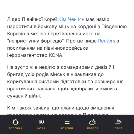
Лідер Північної Кореї
Кім Чен Ин
має намір
наростити військову міць на кордоні з Південною
Кореєю з метою перетворення його на
"неприступну фортецю". Про це пише
Reuters
з
посиланням на північнокорейське
інформагентство KCNA.
На зустрічі в неділю з командирами дивізій і
бригад усіх родів військ він закликав до
коригування системи підготовки та розширення
практичних навчань, щоб відобразити зміни в
сучасній війні.
Кім також заявив, що плани щодо зміцнення
передових частин на кордоні з Південною
Кореєю, а також інших великих військових
RU
частин є ключовими для "більш ретельного
МОВА
ГОЛОВНА
РОЗДІЛИ
ПОГОДА
ЛАЙТ