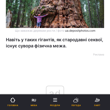
Що заважає деревам рости / фото
ua.depositphotos.com
Навіть у таких гігантів, як стародавні секвої,
існує сувора фізична межа.
Реклама
ad
RU
МОВА
ГОЛОВНА
РОЗДІЛИ
ПОГОДА
ЛАЙТ