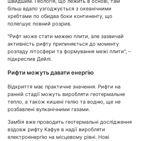
швидшим. Геологія, що лежить в основі, там
більш вдало узгоджується з океанічними
хребтами по обидва боки континенту, що
полегшує повний розрив.
"Рифт може стати межею плити, але зазвичай
активність рифту припиняється до моменту
розпаду літосфери та формування межі плити", –
підкреслив Дейлі.
Рифти можуть давати енергію
Відкриття має практичне значення. Рифти на
ранній стадії можуть виробляти геотермальне
тепло, а також кишені гелію та водню, ще не
розбавлені вулканічними газами.
Замбія вже проводить геотермальні дослідження
вздовж рифту Кафуе в надії виробляти
електроенергію на місцевому рівні. Нові