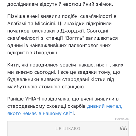
дослідникам відсутній еволюційний знімок.
Пізніше вчені виявили подібні скам'янілості в
Алабамі та Міссісіпі. Ці знахідки підкріпили
початкові висновки з Джорджії. Сьогодні
скам'янілості зі станції "Вогтль" залишаються
одним із найважливіших палеонтологічних
відкриттів Джорджії.
Кити, які поводилися зовсім інакше, ніж ті, яких
ми знаємо сьогодні. І все це завдяки тому, що
будівельники виявили стародавні кістки під
майбутньою атомною станцією.
Раніше УНІАН повідомляв, що вчені виявили в
стародавньому сховищі скарбів
дивний метал,
якого немає в нашому світі
.
Реклама