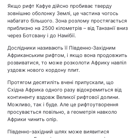
Якщо рифт Кафуе дійсно пробиває тверду
зовнішню оболонку Землі, це частина чогось
набагато більшого. Зона розлому простягається
приблизно на 2500 кілометрів – від Танзанії вниз
через Ботсвану і до Намібії.
Дослідники називають її Південно-Західним
Африканським рифтом, і якщо вона продовжить
розвиватися, то може розколоти Африку навпіл
уздовж нового кордону плит.
Протягом десятиліть вчені припускали, що
Східна Африка одного разу відокремиться від
континенту вздовж Великої рифтової долини.
Можливо, так і буде. Але це рифтоутворення
просувається повільно, а геометрія навколо
Африки чинить опір.
Південно-західний шлях може виявитися