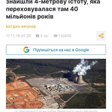
знайшли 4-метрову істоту, яка
переховувалася там 40
мільйонів років
БОГДАН ФРОЛОВ
17:17, 18.05.26
5 хв.
140805
Підпишіться на нас в Google
Ці скам'янілості дуже добре збереглися / фото Wikipedia