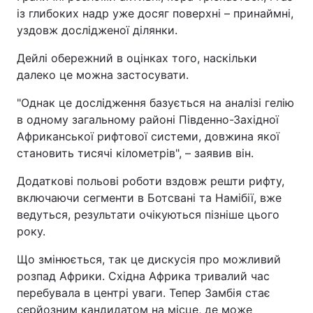
із глибоких надр уже досяг поверхні – принаймні,
уздовж дослідженої ділянки.
Дейлі обережний в оцінках того, наскільки
далеко це можна застосувати.
"Однак це дослідження базується на аналізі гелію
в одному загальному районі Південно-Західної
Африканської рифтової системи, довжина якої
становить тисячі кілометрів", – заявив він.
Додаткові польові роботи вздовж решти рифту,
включаючи сегменти в Ботсвані та Намібії, вже
ведуться, результати очікуються пізніше цього
року.
Що змінюється, так це дискусія про можливий
розпад Африки. Східна Африка тривалий час
перебувала в центрі уваги. Тепер Замбія стає
серйозним кандидатом на місце, де може