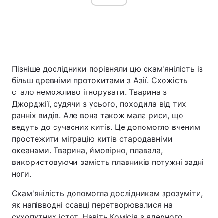
Пізніше дослідники порівняли цю скам'янілість із
більш древніми протокитами з Азії. Схожість
стало неможливо ігнорувати. Тварина з
Джорджії, судячи з усього, походила від тих
ранніх видів. Але вона також мала риси, що
ведуть до сучасних китів. Це допомогло вченим
простежити міграцію китів стародавніми
океанами. Тварина, ймовірно, плавала,
використовуючи замість плавників потужні задні
ноги.
Скам'янілість допомогла дослідникам зрозуміти,
як напівводні ссавці перетворювалися на
сухопутних істот. Навіть Комісія з ядерного