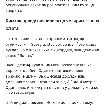
регулювання захотіла розібратися, ким була ця
тварина.
Ким насправді виявилася ця чотириметрова
істота
Істота виявилася доісторичним китом, що
отримав ім'я Georgiacetus vogtlensis. Його назва
буквально означає "кит з Джорджії, знайдений на
станції Вогтль".
Вчені ідентифікували на місці розкопок кілька
окремих особин. Один скелет залишився
вражаюче цілим. За оцінками дослідників,
довжина тварини становила від 3,3 до 4 метрів.
Один лише його череп досягав у довжину майже
76 сантиметрів.
Цей вид жив близько 40 мільйонів років тому.