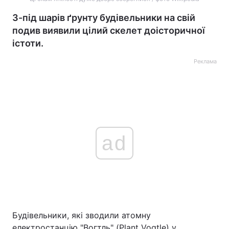
З-під шарів ґрунту будівельники на свій
подив виявили цілий скелет доісторичної
істоти.
Реклама
ad
Будівельники, які зводили атомну
електростанцію "Вогтль" (Plant Vogtle) у