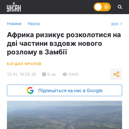
›
Новини
Наука
рус
Африка ризикує розколотися на
дві частини вздовж нового
розлому в Замбії
БОГДАН ФРОЛОВ
22:41, 18.05.26
6 хв.
3440
Підпишіться на нас в Google