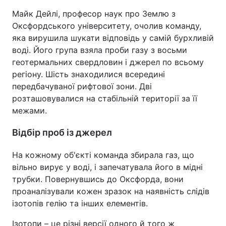
Майк Дейлі, професор наук про Землю з
Тема оформлення
Оксфордського університету, очолив команду,
яка вирушила шукати відповідь у самій бурхливій
воді. Його група взяла проби газу з восьми
геотермальних свердловин і джерел по всьому
регіону. Шість знаходилися всередині
передбачуваної рифтової зони. Дві
розташовувалися на стабільній території за її
межами.
Відбір проб із джерел
На кожному об'єкті команда збирала газ, що
вільно вирує у воді, і запечатувала його в мідні
трубки. Повернувшись до Оксфорда, вони
проаналізували кожен зразок на наявність слідів
ізотопів гелію та інших елементів.
Ізотопи – це різні версії одного й того ж