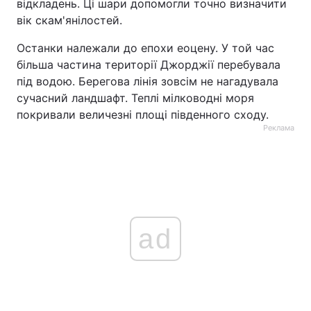
відкладень. Ці шари допомогли точно визначити
вік скам'янілостей.
Останки належали до епохи еоцену. У той час
більша частина території Джорджії перебувала
під водою. Берегова лінія зовсім не нагадувала
сучасний ландшафт. Теплі мілководні моря
покривали величезні площі південного сходу.
Реклама
ad