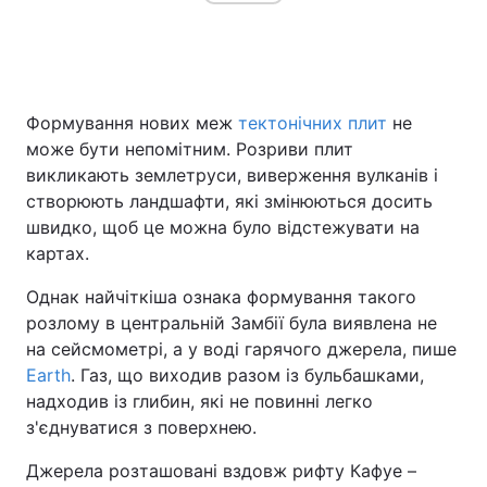
Головна
Війна
Формування нових меж
тектонічних плит
не
Україна
Політика
може бути непомітним. Розриви плит
викликають землетруси, виверження вулканів і
Економіка
Світ
створюють ландшафти, які змінюються досить
швидко, щоб це можна було відстежувати на
Спорт
Наука
картах.
Техно і зв'язок
Лайт
Однак найчіткіша ознака формування такого
розлому в центральній Замбії була виявлена не
Зброя
Інциденти
на сейсмометрі, а у воді гарячого джерела, пише
Earth
. Газ, що виходив разом із бульбашками,
Здоров'я
Туризм
надходив із глибин, які не повинні легко
з'єднуватися з поверхнею.
Цікавинки
Погода
Джерела розташовані вздовж рифту Кафуе –
Екологія
Регіони