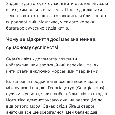
Задовго до того, як сучасні кити еволюціонували
в тих, ким вони є в наш час. Проте дослідники
тепер вважають, що він знаходиться близько до
їх родової лінії. Можливо, у самого кореня
багатьох сучасних видів китів.
Чому це відкриття досі має значення в
сучасному суспільстві
Скам'янілість допомогла пояснити
найважливіший еволюційний перехід – те, як
кити стали виключно морськими тваринами.
Більш ранні предки китів все ще переміщалися
між сушею і водою. Георгіацетус (Georgiacetus),
судячи з усього, являє собою більш пізню стадію.
Його тіло демонструвало сильну адаптацію до
відкритого моря. Однак сліди більш старої
анатомії все ще зберігалися. Цей баланс дав