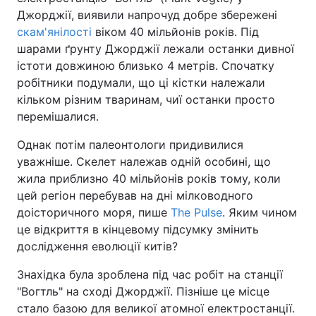
Джорджії, виявили напрочуд добре збережені
скам'янілості
віком 40 мільйонів років. Під
шарами ґрунту Джорджії лежали останки дивної
істоти довжиною близько 4 метрів. Спочатку
робітники подумали, що ці кістки належали
кільком різним тваринам, чиї останки просто
перемішалися.
Однак потім палеонтологи придивилися
уважніше. Скелет належав одній особині, що
жила приблизно 40 мільйонів років тому, коли
цей регіон перебував на дні мілководного
доісторичного моря, пише
The Pulse
. Яким чином
це відкриття в кінцевому підсумку змінить
дослідження еволюції китів?
Знахідка була зроблена під час робіт на станції
"Вогтль" на сході Джорджії. Пізніше це місце
стало базою для великої атомної електростанції.