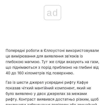
ad
Попередні роботи в Єллоустоні використовували
це вимірювання для виявлення зв'язків із
глибокою магмою. Тут же сліди вказують на гази,
що піднімаються з порід приблизно на глибині від
40 до 160 кілометрів під поверхнею.
Газ із шести джерел усередині рифту Кафуе
показав чіткий мантійний компонент, який не
було виявлено у двох джерелах за межами
рифту. Контраст виявився достатньо різким, щоб
виключити забруднення повітрям або звичайний