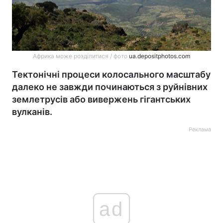
Африка може розділитися / фото
ua.depositphotos.com
Тектонічні процеси колосального масштабу
далеко не завжди починаються з руйнівних
землетрусів або вивержень гігантських
вулканів.
Реклама
ad