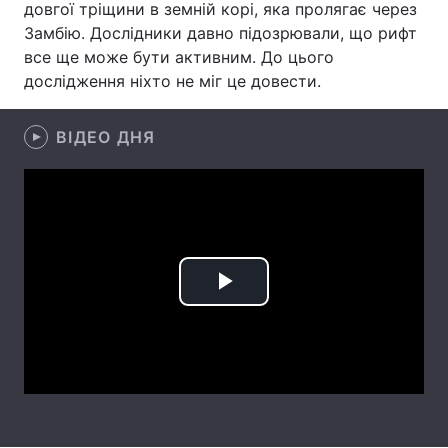
довгої тріщини в земній корі, яка пролягає через
Замбію. Дослідники давно підозрювали, що рифт
Лонгріди
все ще може бути активним. До цього
дослідження ніхто не міг це довести.
Відео з Youtube
Статті
ВІДЕО ДНЯ
Інтерв'ю
Думки
Архів
Вакансії
Контакти
Послуги
Play
Video