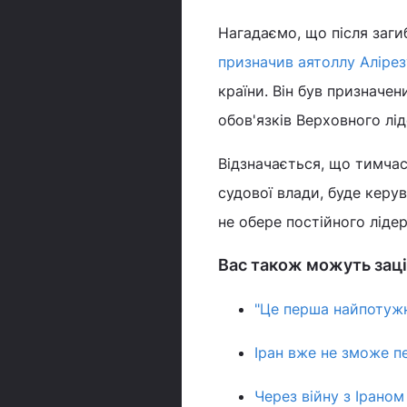
Нагадаємо, що після заги
призначив аятоллу Алірез
країни. Він був призначе
обов'язків Верховного лід
Відзначається, що тимчас
судової влади, буде керу
не обере постійного лідер
Вас також можуть заці
"Це перша найпотужн
Іран вже не зможе пе
Через війну з Іраном