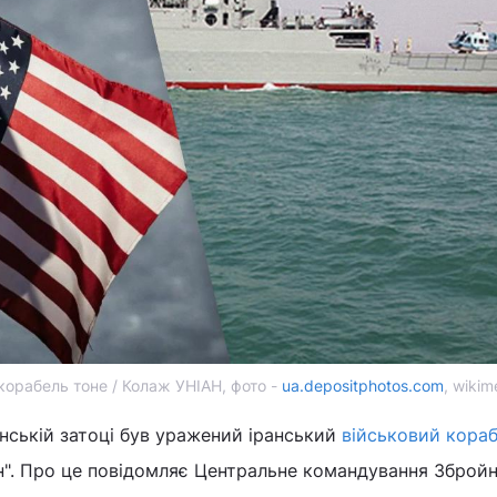
корабель тоне / Колаж УНІАН, фото -
ua.depositphotos.com
, wikim
нській затоці був уражений іранський
військовий кора
н". Про це повідомляє Центральне командування Зброй