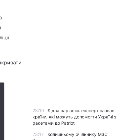
а
я
іції
закривати
23:19
Є два варіанти: експерт назвав
країни, які можуть допомогти Україні з
ракетами до Patriot
23:17
Колишньому очільнику МЗС