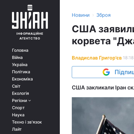
›
Новини
Зброя
США заявили
ІНФОРМАЦІЙНЕ
корвета "Дж
АГЕНТСТВО
Головна
Владислав Григор'єв
Війна
18:18
Україна
Підпиш
Політика
Економіка
Світ
США закликали Іран ск
Екологія
Регіони
Спорт
Наука
Техно і зв'язок
Лайт