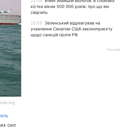
23:58
Вчені знайшли молоток зі слонової
кістки віком 500 000 років: про що він
свідчить
23:53
Зеленський відреагував на
ухвалення Сенатом США законопроєкту
щодо санкцій проти РФ
Реклама
edia.org
бель
них сил