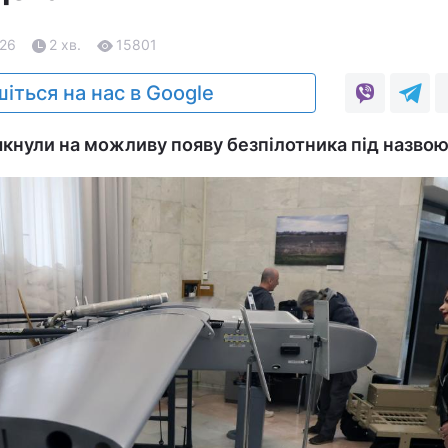
.26
2 хв.
15801
іться на нас в Google
якнули на можливу появу безпілотника під назвою