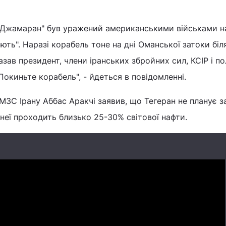
 "Джамаран" був уражений американськими військами н
лють". Наразі корабель тоне на дні Оманської затоки біл
зав президент, члени іранських збройних сил, КСІР і пол
Покиньте корабель", - йдеться в повідомленні.
а МЗС Ірану Аббас Аракчі заявив, що Тегеран не планує 
неї проходить близько 25-30% світової нафти.