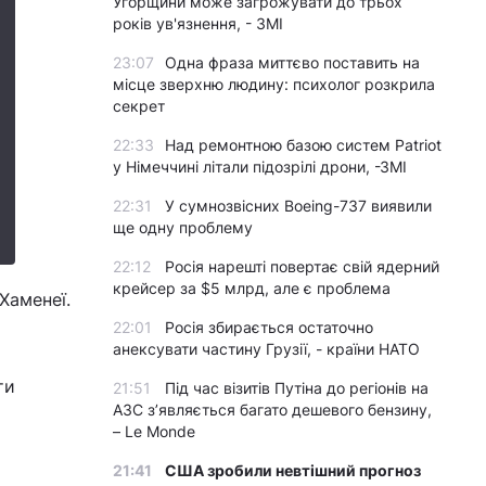
Угорщини може загрожувати до трьох
років ув'язнення, - ЗМІ
23:07
Одна фраза миттєво поставить на
місце зверхню людину: психолог розкрила
секрет
22:33
Над ремонтною базою систем Patriot
у Німеччині літали підозрілі дрони, -ЗМІ
22:31
У сумнозвісних Boeing-737 виявили
ще одну проблему
22:12
Росія нарешті повертає свій ядерний
крейсер за $5 млрд, але є проблема
Хаменеї.
22:01
Росія збирається остаточно
анексувати частину Грузії, - країни НАТО
ти
21:51
Під час візитів Путіна до регіонів на
АЗС з’являється багато дешевого бензину,
– Le Monde
21:41
США зробили невтішний прогноз