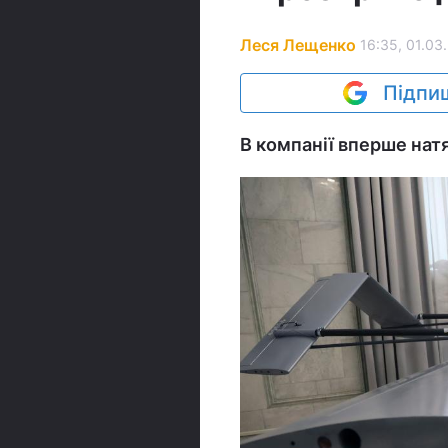
Леся Лещенко
16:35, 01.03
Підпиш
В компанії вперше нат