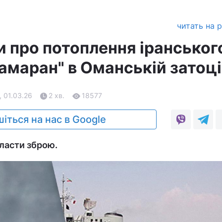
читать на 
 про потоплення іранськог
амаран" в Оманській затоці
, 01.03.26
2 хв.
18577
іться на нас в Google
ласти зброю.