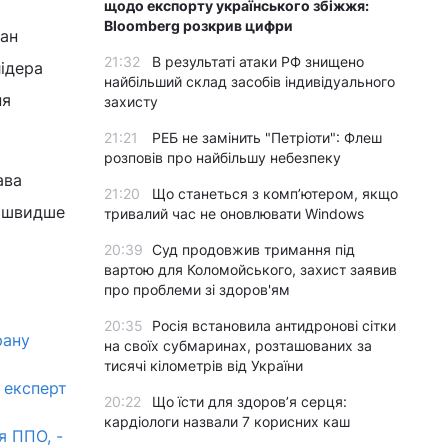
щодо експорту українського збіжжя:
Bloomberg розкрив цифри
ран
21:32
В результаті атаки РФ знищено
ідера
найбільший склад засобів індивідуального
ня
захисту
21:21
РЕБ не замінить "Петріоти": Флеш
розповів про найбільшу небезпеку
ава
21:20
Що станеться з комп’ютером, якщо
айшвидше
тривалий час не оновлювати Windows
20:39
Суд продовжив тримання під
вартою для Коломойського, захист заявив
про проблеми зі здоров'ям
20:35
Росія встановила антидронові сітки
рану
на своїх субмаринах, розташованих за
тисячі кілометрів від України
- експерт
20:22
Що їсти для здоров’я серця:
кардіологи назвали 7 корисних каш
я ППО, -