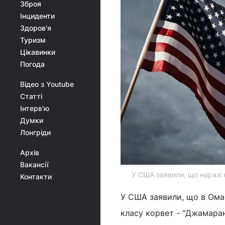
Зброя
Інциденти
Здоров'я
Туризм
Цікавинки
Погода
Відео з Youtube
Статті
Інтерв'ю
Думки
Лонгріди
Архів
Вакансії
У США заявили, що наразі 
Контакти
У США заявили, що в Ома
класу корвет - "Джамара