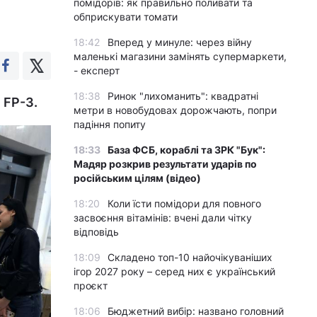
помідорів: як правильно поливати та
обприскувати томати
18:42
Вперед у минуле: через війну
маленькі магазини замінять супермаркети,
- експерт
18:38
Ринок "лихоманить": квадратні
 FP-3.
метри в новобудовах дорожчають, попри
падіння попиту
18:33
База ФСБ, кораблі та ЗРК "Бук":
Мадяр розкрив результати ударів по
російським цілям (відео)
18:20
Коли їсти помідори для повного
засвоєння вітамінів: вчені дали чітку
відповідь
18:09
Складено топ-10 найочікуваніших
ігор 2027 року – серед них є український
проєкт
18:06
Бюджетний вибір: названо головний