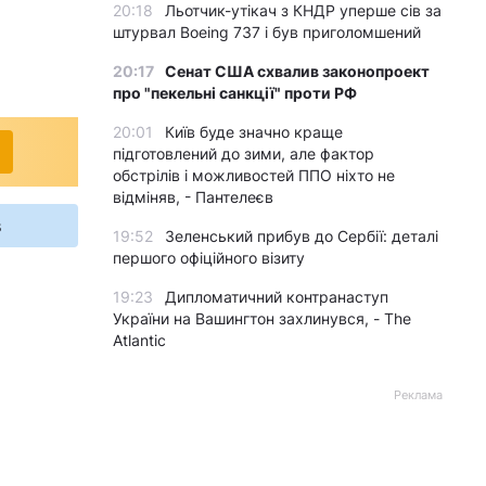
20:18
Льотчик-утікач з КНДР уперше сів за
штурвал Boeing 737 і був приголомшений
20:17
Сенат США схвалив законопроект
про "пекельні санкції" проти РФ
20:01
Київ буде значно краще
підготовлений до зими, але фактор
обстрілів і можливостей ППО ніхто не
відміняв, - Пантелеєв
s
19:52
Зеленський прибув до Сербії: деталі
першого офіційного візиту
19:23
Дипломатичний контранаступ
України на Вашингтон захлинувся, - The
Atlantic
Реклама