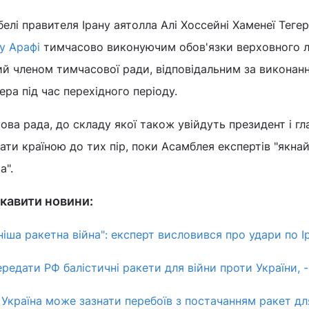
белі правителя Ірану аятолла Алі Хоссейні Хаменеї Теге
у Арафі
тимчасово виконуючим обов'язки верховного л
ний членом тимчасової ради, відповідальним за виконан
ера під час перехідного періоду.
ова рада, до складу якої також увійдуть президент і гл
вати країною до тих пір, поки Асамблея експертів "якн
а".
кавити новини:
іша ракетна війна": експерт висловився про удари по І
редати РФ балістичні ракети для війни проти України, 
 Україна може зазнати перебоїв з постачанням ракет дл