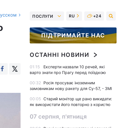
русском
RU
+24
ПОСЛУГИ
о
ПІДТРИМАЙТЕ НАС
ОСТАННІ НОВИНИ
01:15
Експерти назвали 10 речей, які
варто знати про Прагу перед поїздкою
00:32
Росія просуває іноземним
замовникам нову ракету для Су-57, - ЗМІ
00:05
Старий монітор ще рано викидати:
як використати його повторно з користю
07 серпня, п'ятниця