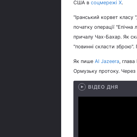
США в
соцмережі X
.
"Іранський корвет класу
початку операції "Епічна 
причалу Чах-Бахар. Як ска
"повинні скласти зброю". 
Як пише
Al Jazeera
, глав
Ормузьку протоку. Через 
ВІДЕО ДНЯ