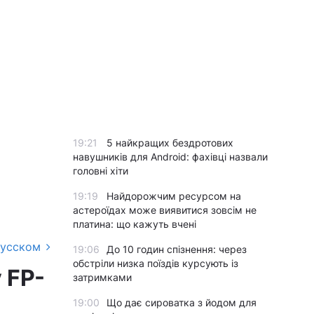
19:21
5 найкращих бездротових
навушників для Android: фахівці назвали
головні хіти
19:19
Найдорожчим ресурсом на
астероїдах може виявитися зовсім не
платина: що кажуть вчені
русском
19:06
До 10 годин спізнення: через
обстріли низка поїздів курсують із
 FP-
затримками
19:00
Що дає сироватка з йодом для