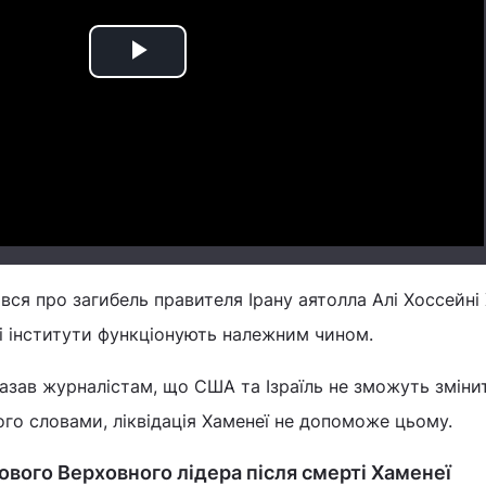
Play
Video
вся про загибель правителя Ірану аятолла Алі Хоссейні 
і інститути функціонують належним чином.
азав журналістам, що США та Ізраїль не зможуть зміни
його словами, ліквідація Хаменеї не допоможе цьому.
ового Верховного лідера після смерті Хаменеї