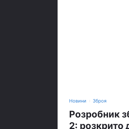
›
Новини
Зброя
Розробник з
2: розкрито 