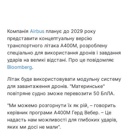
Головна
Війна
Компанія
Airbus
планує до 2029 року
представити концептуальну версію
Україна
Політика
транспортного літака A400M, розроблену
Економіка
Світ
спеціально для використання дронів і завдання
ударів на великі відстані. Про це повідомляє
Спорт
Наука
Bloomberg
.
Техно і зв'язок
Лайт
Літак буде використовувати модульну систему
для завантаження дронів. "Материнське"
Зброя
Інциденти
повітряне судно зможе перевозити 50 БпЛА.
Здоров'я
Туризм
"Ми можемо розгорнути їх як рій, – говорить
керівник програми A400M Герд Вебер. – Це
Цікавинки
Погода
надасть нам можливості для глибоких ударів,
яких ми досі не мали".
Екологія
Регіони