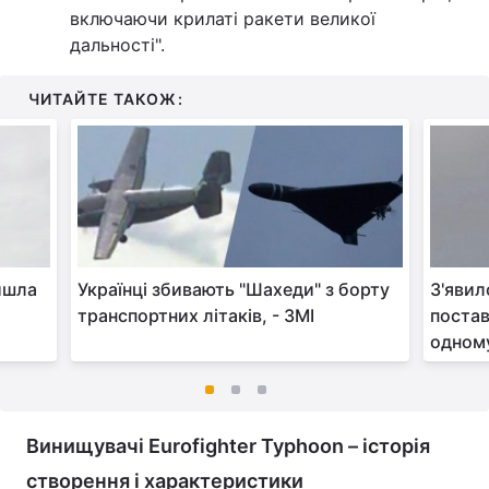
включаючи крилаті ракети великої
дальності".
ЧИТАЙТЕ ТАКОЖ:
ійшла
Українці збивають "Шахеди" з борту
З'яви
транспортних літаків, - ЗМІ
постав
одном
Винищувачі Eurofighter Typhoon – історія
створення і характеристики