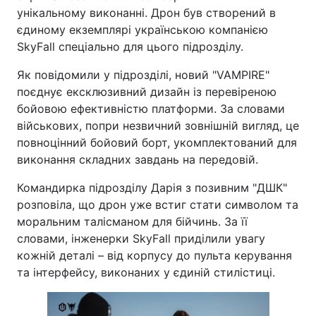
унікальному виконанні. Дрон був створений в
єдиному екземплярі українською компанією
SkyFall спеціально для цього підрозділу.
Як повідомили у підрозділі, новий "VAMPIRE"
поєднує ексклюзивний дизайн із перевіреною
бойовою ефективністю платформи. За словами
військових, попри незвичний зовнішній вигляд, це
повноцінний бойовий борт, укомплектований для
виконання складних завдань на передовій.
Командирка підрозділу Дарія з позивним "ДШК"
розповіла, що дрон уже встиг стати символом та
моральним талісманом для бійчинь. За її
словами, інженерки SkyFall приділили увагу
кожній деталі – від корпусу до пульта керування
та інтерфейсу, виконаних у єдиній стилістиці.