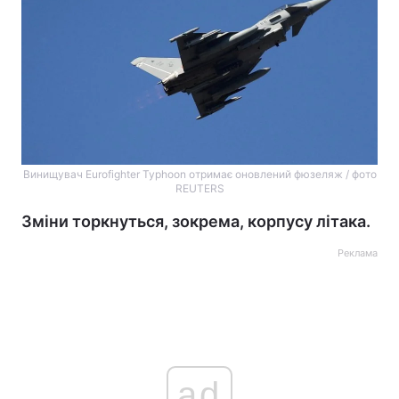
Винищувач Eurofighter Typhoon отримає оновлений фюзеляж / фото
REUTERS
Зміни торкнуться, зокрема, корпусу літака.
Реклама
ad