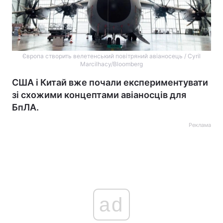
Європа створить велетенський повітряний авіаносець / Cyril
Marcilhacy/Bloomberg
США і Китай вже почали експериментувати
зі схожими концептами авіаносців для
БпЛА.
Реклама
ad