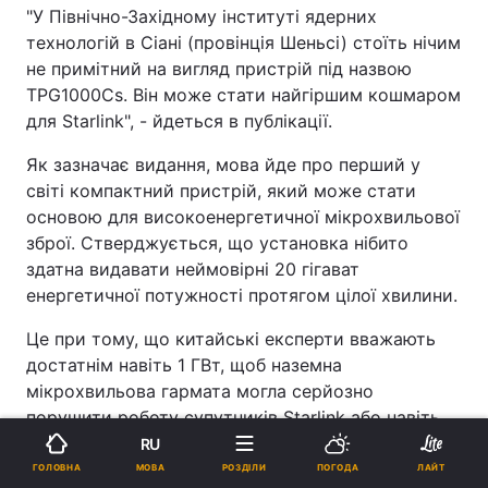
"У Північно-Західному інституті ядерних
технологій в Сіані (провінція Шеньсі) стоїть нічим
не примітний на вигляд пристрій під назвою
TPG1000Cs. Він може стати найгіршим кошмаром
для Starlink", - йдеться в публікації.
Як зазначає видання, мова йде про перший у
світі компактний пристрій, який може стати
основою для високоенергетичної мікрохвильової
зброї. Стверджується, що установка нібито
здатна видавати неймовірні 20 гігават
енергетичної потужності протягом цілої хвилини.
Це при тому, що китайські експерти вважають
достатнім навіть 1 ГВт, щоб наземна
мікрохвильова гармата могла серйозно
порушити роботу супутників Starlink або навіть
пошкодити їх.
RU
МОВА
ГОЛОВНА
РОЗДІЛИ
ПОГОДА
ЛАЙТ
При цьому TPG1000Cs є досить компактною