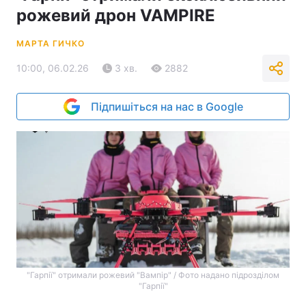
рожевий дрон VAMPIRE
МАРТА ГИЧКО
10:00, 06.02.26
3 хв.
2882
Підпишіться на нас в Google
"Гарпії" отримали рожевий "Вампір" / Фото надано підрозділом
"Гарпії"