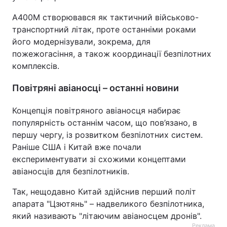
A400M створювався як тактичний військово-
Тема оформлення
транспортний літак, проте останніми роками
його модернізували, зокрема, для
пожежогасіння, а також координації безпілотних
комплексів.
Повітряні авіаносці – останні новини
Концепція повітряного авіаносця набирає
популярність останнім часом, що пов’язано, в
першу чергу, із розвитком безпілотних систем.
Раніше США і Китай вже почали
експериментувати зі схожими концептами
авіаносців для безпілотників.
Так, нещодавно Китай здійснив перший політ
апарата "Цзютянь" – надвеликого безпілотника,
який називають "літаючим авіаносцем дронів".
Реклама