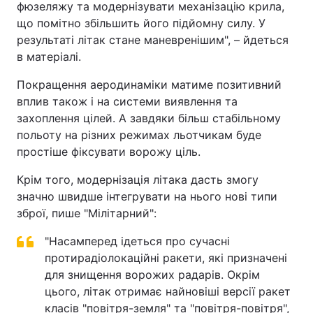
фюзеляжу та модернізувати механізацію крила,
що помітно збільшить його підйомну силу. У
результаті літак стане маневренішим", – йдеться
в матеріалі.
Покращення аеродинаміки матиме позитивний
вплив також і на системи виявлення та
захоплення цілей. А завдяки більш стабільному
польоту на різних режимах льотчикам буде
простіше фіксувати ворожу ціль.
Крім того, модернізація літака дасть змогу
значно швидше інтегрувати на нього нові типи
зброї, пише "Мілітарний":
"Насамперед ідеться про сучасні
протирадіолокаційні ракети, які призначені
для знищення ворожих радарів. Окрім
цього, літак отримає найновіші версії ракет
класів "повітря-земля" та "повітря-повітря",