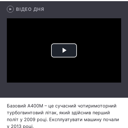
ВІДЕО ДНЯ
Лонгріди
Відео з Youtube
Статті
Інтерв'ю
Думки
Архів
Вакансії
Play
Контакти
Video
Послуги
Базовий A400M – це сучасний чотиримоторний
турбогвинтовий літак, який здійснив перший
політ у 2009 році. Експлуатувати машину почали
у 2013 році.