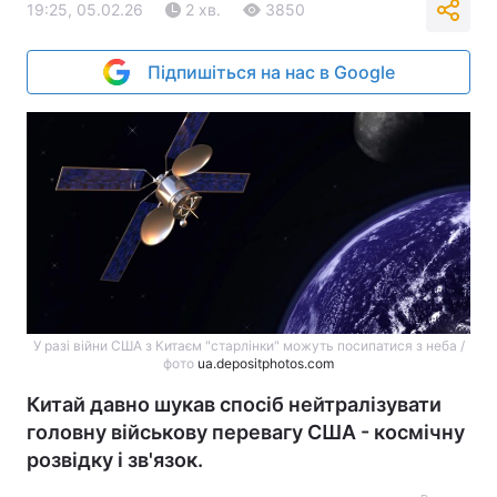
19:25, 05.02.26
2 хв.
3850
Підпишіться на нас в Google
У разі війни США з Китаєм "старлінки" можуть посипатися з неба /
фото
ua.depositphotos.com
Китай давно шукав спосіб нейтралізувати
головну військову перевагу США - космічну
розвідку і зв'язок.