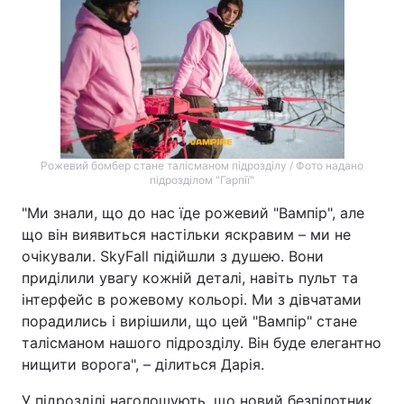
Рожевий бомбер стане талісманом підрозділу / Фото надано
підрозділом "Гарпії"
"Ми знали, що до нас їде рожевий "Вампір", але
що він виявиться настільки яскравим – ми не
очікували. SkyFall підійшли з душею. Вони
приділили увагу кожній деталі, навіть пульт та
інтерфейс в рожевому кольорі. Ми з дівчатами
порадились і вирішили, що цей "Вампір" стане
талісманом нашого підрозділу. Він буде елегантно
нищити ворога", – ділиться Дарія.
У підрозділі наголошують, що новий безпілотник