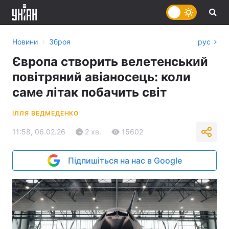
›
Новини
Зброя
рус
Європа створить велетенський
повітряний авіаносець: коли
саме літак побачить світ
ІЛЛЯ ВЕДМЕДЕНКО
11:58, 06.02.26
2 хв.
15602
Підпишіться на нас в Google