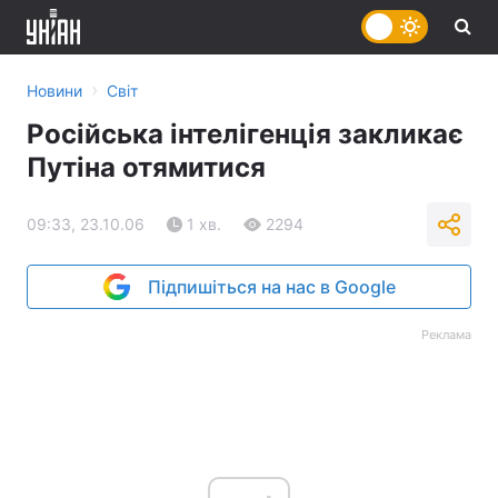
›
Новини
Світ
Російська інтелігенція закликає
Путіна отямитися
09:33, 23.10.06
1 хв.
2294
Підпишіться на нас в Google
Реклама