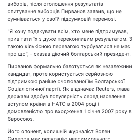
виборів, після оголошення результатів
опитування виборців Пирванов заявив, що не
сумнівається у своїй підсумковій перемозі.
"Я хочу подякувати всім, хто мене підтримував, і
привітати їх з дуже переконливим результатом. З
такою кількісною перевагою турбуватися не має
про що", - сказав діючий болгарський президент.
Пирванов формально балотується як незалежний
кандидат, проте користується серйозною
підтримкою раніше очолюваної їм Болгарської
Соціалістичної партії. Як відзначає Reuters, глава
держави здобув популярність серед населення
вступом країни в НАТО в 2004 році і
домовленістю про входження 1 січня 2007 року в
Євросоюз.
Його опонент, колишній журналіст Волен
Сидеров має репутацію непримиренного