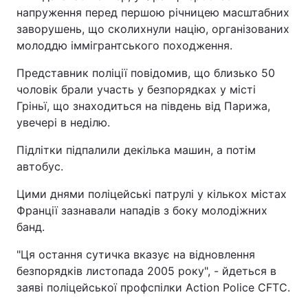
напруження перед першою річницею масштабних
заворушень, що сколихнули націю, організованих
молоддю іммігрантського походження.
Представник поліції повідомив, що близько 50
чоловік брали участь у безпорядках у місті
Гріньї, що знаходиться на південь від Парижа,
увечері в неділю.
Підлітки підпалили декілька машин, а потім
автобус.
Цими днями поліцейські патрулі у кількох містах
Франції зазнавали нападів з боку молодіжних
банд.
"Ця остання сутичка вказує на відновлення
безпорядків листопада 2005 року", - йдеться в
заяві поліцейської профспілки Action Police CFTC.