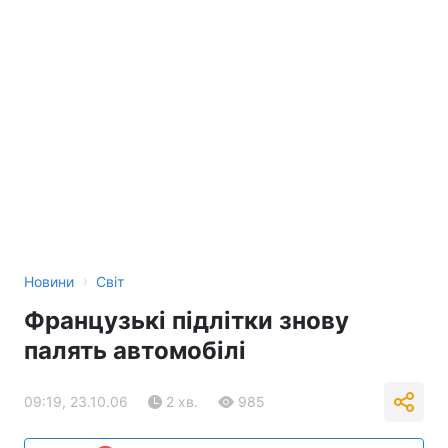
›
Новини
Світ
Французькі підлітки знову
палять автомобілі
09:19, 23.10.06
2 хв.
985