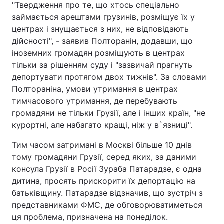
"Твердження про те, що хтось спеціально
займається арештами грузинів, розміщує їх у
центрах і знущається з них, не відповідають
дійсності", - заявив Полторанін, додавши, що
іноземних громадян розміщують в центрах
тільки за рішенням суду і "зазвичай прагнуть
депортувати протягом двох тижнів". За словами
Полтораніна, умови утримання в центрах
тимчасового утримання, де перебувають
громадяни не тільки Грузії, але і інших країн, "не
курортні, але набагато кращі, ніж у в`язниці".
Тим часом затримані в Москві більше 10 днів
тому громадяни Грузії, серед яких, за даними
консула Грузії в Росії Зураба Патарадзе, є одна
дитина, просять прискорити їх депортацію на
батьківщину. Патарадзе відзначив, що зустріч з
представниками ФМС, де обговорюватиметься
ця проблема, призначена на понеділок.