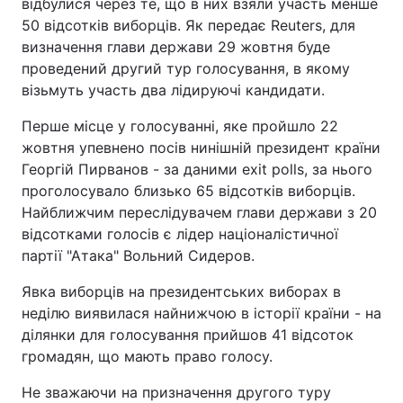
відбулися через те, що в них взяли участь менше
50 відсотків виборців. Як передає Reuters, для
визначення глави держави 29 жовтня буде
проведений другий тур голосування, в якому
візьмуть участь два лідируючі кандидати.
Перше місце у голосуванні, яке пройшло 22
жовтня упевнено посів нинішній президент країни
Георгій Пирванов - за даними exit polls, за нього
проголосувало близько 65 відсотків виборців.
Найближчим переслідувачем глави держави з 20
відсотками голосів є лідер націоналістичної
партії "Атака" Вольний Сидеров.
Явка виборців на президентських виборах в
неділю виявилася найнижчою в історії країни - на
ділянки для голосування прийшов 41 відсоток
громадян, що мають право голосу.
Не зважаючи на призначення другого туру