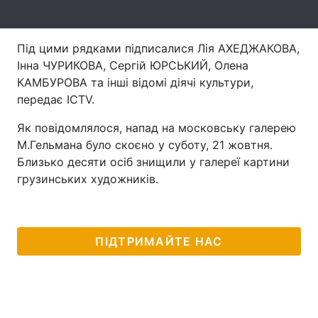
Лонгріди
Під цими рядками підписалися Лія АХЕДЖАКОВА,
Інна ЧУРИКОВА, Сергій ЮРСЬКИЙ, Олена
Відео з Youtube
Статті
КАМБУРОВА та інші відомі діячі культури,
Інтерв'ю
Думки
передає ICTV.
Як повідомлялося, напад на московську галерею
Архів
Вакансії
М.Гельмана було скоєно у суботу, 21 жовтня.
Контакти
Близько десяти осіб знищили у галереї картини
грузинських художників.
Послуги
ПІДТРИМАЙТЕ НАС