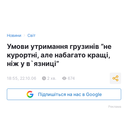
›
Новини
Світ
Умови утримання грузинів ”не
курортні, але набагато кращі,
ніж у в`язниці”
18:55, 22.10.06
2 хв.
674
Підпишіться на нас в Google
Реклама