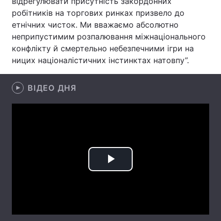
відрегулювати присутність закордонних
робітників на торгових ринках призвело до
етнічних чисток. Ми вважаємо абсолютно
неприпустимим розпалювання міжнаціонального
Головна
Війна
конфлікту й смертельно небезпечними ігри на
ницих націоналістичних інстинктах натовпу”.
Україна
Політика
Економіка
Світ
ВІДЕО ДНЯ
Спорт
Наука
Техно і зв'язок
Лайт
Зброя
Інциденти
Play
Здоров'я
Туризм
Video
Цікавинки
Погода
Екологія
Регіони