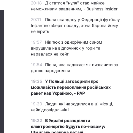
20:18
Дістатися "нуля" стає майже
неможливим завданням, - Business Insider
20:11
Після скандалу у Федерації футболу
Інфантіно зберіг посаду, хоча Європа йому
не вірить
19:57
Нікітюк з однорічним сином
вирушила на відпочинок у гори та
нарвалася на хейт
19:54
Пісня, яка надихає: як визначити за
датою народження
19:35
У Польщі заговорили про
можливість перехоплення російських
ракет над Україною, - PAP
19:30
Люди, які народилися в ці місяці,
найвідповідальніші
19:22
В Україні розподіляти
електроенергію будуть по-новому:
Шмигаль розкрив деталі