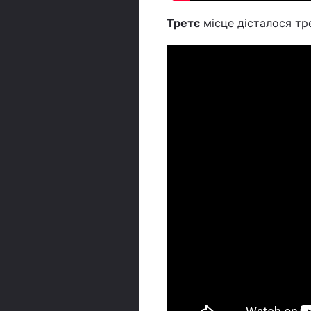
Третє
місце дісталося тре