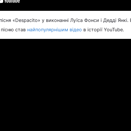
пісня «Despacito» у виконанні Луїса Фонси і Дедді Янкі.
ю пісню став
найпопулярнішим відео
в історії YouTube.