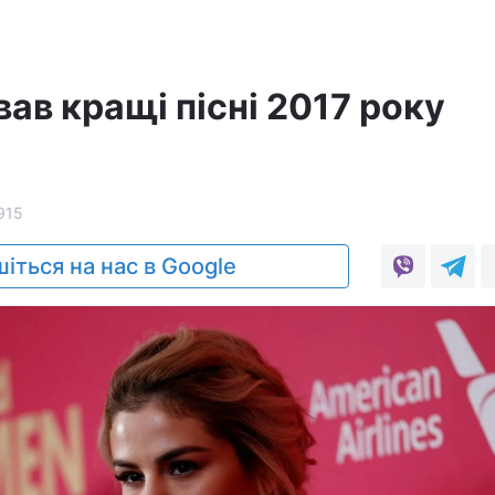
звав кращі пісні 2017 року
915
іться на нас в Google