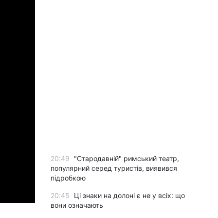
20:49
"Стародавній" римський театр,
популярний серед туристів, виявився
підробкою
20:45
Ці знаки на долоні є не у всіх: що
вони означають