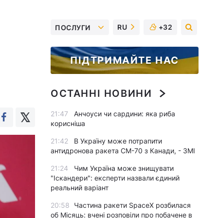
RU
+32
ПОСЛУГИ
ПІДТРИМАЙТЕ НАС
ОСТАННІ НОВИНИ
21:47
Анчоуси чи сардини: яка риба
корисніша
21:42
В Україну може потрапити
антидронова ракета CM-70 з Канади, - ЗМІ
21:24
Чим Україна може знищувати
"Іскандери": експерти назвали єдиний
реальний варіант
20:58
Частина ракети SpaceX розбилася
об Місяць: вчені розповіли про побачене в