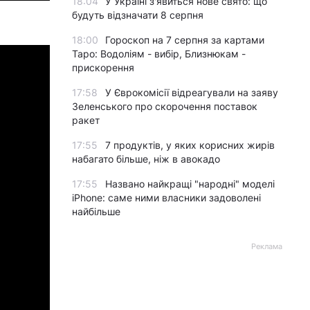
18:04
У Україні з'явиться нове свято: що
будуть відзначати 8 серпня
18:00
Гороскоп на 7 серпня за картами
Таро: Водоліям - вибір, Близнюкам -
прискорення
17:58
У Єврокомісії відреагували на заяву
Зеленського про скорочення поставок
ракет
17:55
7 продуктів, у яких корисних жирів
набагато більше, ніж в авокадо
17:55
Названо найкращі "народні" моделі
iPhone: саме ними власники задоволені
найбільше
Реклама