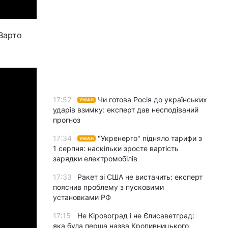
 Варто
17:52
Чи готова Росія до українських
УНІАН
ударів взимку: експерт дав несподіваний
прогноз
17:34
"Укренерго" підняло тарифи з
УНІАН
1 серпня: наскільки зросте вартість
зарядки електромобілів
17:33
Ракет зі США не вистачить: експерт
пояснив проблему з пусковими
установками РФ
17:15
Не Кіровоград і не Єлисаветград:
яка була перша назва Кропивницького