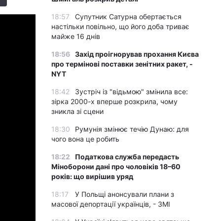
18:57
Супутник Сатурна обертається
настільки повільно, що його доба триває
майже 16 днів
18:56
Захід проігнорував прохання Києва
про термінові поставки зенітних ракет, -
NYT
18:42
Зустріч із "відьмою" змінила все:
зірка 2000-х вперше розкрила, чому
зникла зі сцени
18:30
Румунія змінює течію Дунаю: для
чого вона це робить
18:22
Податкова служба передасть
Міноборони дані про чоловіків 18–60
років: що вирішив уряд
18:17
У Польщі анонсували плани з
масової депортації українців, - ЗМІ