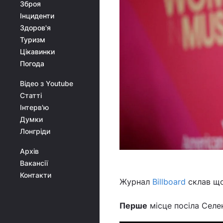
Зброя
Інциденти
Здоров'я
Туризм
Цікавинки
Погода
Відео з Youtube
Статті
Інтерв'ю
Думки
Лонгріди
Архів
Вакансії
Контакти
Журнал
Billboard
склав що
Перше
місце посіла Селен