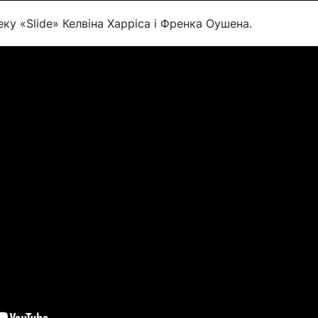
ку «Slide» Келвіна Харріса і Френка Оушена.