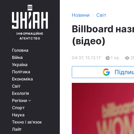
›
Новини
Світ
Billboard на
ІНФОРМАЦІЙНЕ
(відео)
АГЕНТСТВО
Головна
Війна
04:37, 15.12.17
1 хв.
2
Україна
Підпиш
Політика
Економіка
Світ
Екологія
Регіони
Спорт
Наука
Техно і зв'язок
Лайт