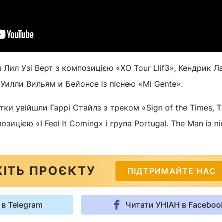
 Лил Узі Верт з композицією «XO Tour Llif3», Кендрик Л
Уилли Вильям и Бейонсе із піснею «Mi Gente».
тки увійшли Гаррі Стайлз з треком «Sign of the Times, 
озицією «I Feel It Coming» і група Portugal. The Man із п
ІТЬ ПРОЄКТУ
ПІДТРИМАЙТЕ НАС
 в Telegram
Читати УНІАН в Faceboo