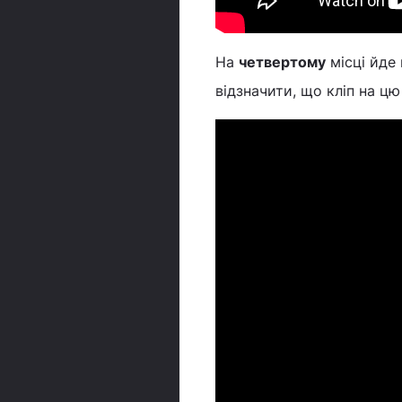
На
четвертому
місці йде 
відзначити, що кліп на ц