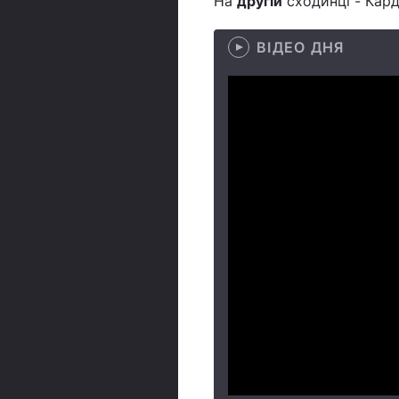
На
другій
сходинці - Карді
ВІДЕО ДНЯ