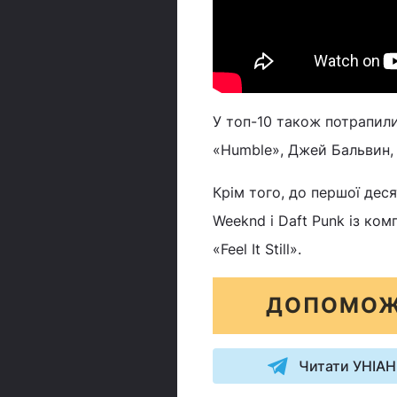
У топ-10 також потрапили
«Humble», Джей Бальвин, 
Крім того, до першої деся
Weeknd і Daft Punk із комп
«Feel It Still».
ДОПОМОЖ
Читати УНІАН