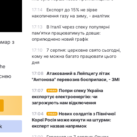
17:14
Експорт до 15% не зірве
накопичення газу на зиму, - аналітик
17:13
В Італії через спеку популярні
пам'ятки працюватимуть довше:
оприлюднено новий графік
амар з
17:10
7 серпня: церковне свято сьогодні,
кому не можна багато працювати цього
дня
The
17:08
Атакований в Лейпцигу літак
існею
"Антонова" перевозив боєприпаси, - ЗМІ
17:07
Попри спеку Україна
УНІАН
експортує електроенергію: чи
загрожують нам відключення
17:04
Нових солдатів з Північної
УНІАН
Кореї Росія може кинути на штурми:
k
експерт назвав напрямок
17:00
Гороскоп на 7 серпня: Овнам –