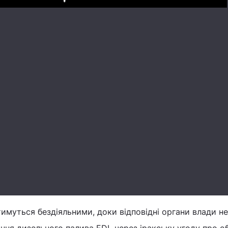
Play
тимуться бездіяльними, доки відповідні органи влади не
ння дизельного палива EDL через іракську угоду про о