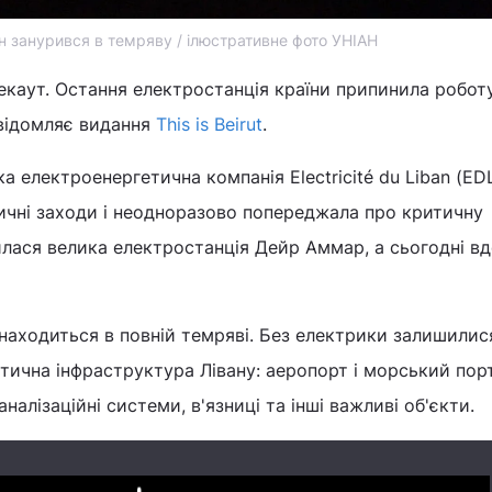
н занурився в темряву / ілюстративне фото УНІАН
екаут. Остання електростанція країни припинила робот
овідомляє видання
This is Beirut
.
а електроенергетична компанія Electricité du Liban (EDL
ичні заходи і неодноразово попереджала про критичну
илася велика електростанція Дейр Аммар, а сьогодні в
 знаходиться в повній темряві. Без електрики залишили
ритична інфраструктура Лівану: аеропорт і морський пор
налізаційні системи, в'язниці та інші важливі об'єкти.