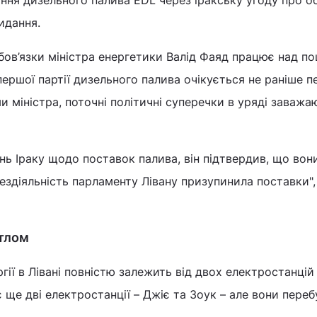
идання.
ов’язки міністра енергетики Валід Фаяд працює над п
 першої партії дизельного палива очікується не раніше 
и міністра, поточні політичні суперечки в уряді заважа
нь Іраку щодо поставок палива, він підтвердив, що вон
бездіяльність парламенту Лівану призупинила поставки",
ітлом
ії в Лівані повністю залежить від двох електростанцій
 є ще дві електростанції – Джіє та Зоук – але вони пере