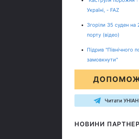
Україні, - FAZ
Згоріли 35 суден на 
порту (відео)
Підрив "Північного п
замовкнути"
ДОПОМОЖ
Читати УНІАН
НОВИНИ ПАРТНЕР