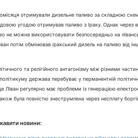
омісяця отримували дизельне паливо за складною схе
рядовою угодою отримував паливо з Іраку. Однак через 
иво не можна використовувати безпосередньо на ліванс
іван потім обмінював іракський дизель на паливо від ін
літичного та релігійного антагонізму між різними части
 політикуму держава перебуває у перманентній політичн
це Ліван регулярно має проблеми із генерацією електрое
також була повністю знеструмлена через несплату боргі
кавити новини:
 Німеччина різко скорочує видатки на військову допом