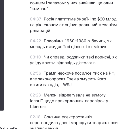
сонцем і запахом: у них знайшли ще один
"компас"
04:37
Росія платитиме Україні по $20 млрд
на рік: економіст оцінив реальний механізм
репарацій
04:22
Покоління 1960–1980-х бачить, як
молодь викидає їхні цінності в смітник
03:10
Чи справді родзинки такі корисні, як
усі думають: відповідь дієтологів
02:56
Трамп неохоче посилює тиск на РФ,
але законопроект Грема змусить його
вжити заходів, - WSJ
02:23
Мелоні відреагувала на вимогу
Іспанії щодо прикордонних перевірок у
Шенгені
02:18
Сонячна електростанція
перегородила давні маршрути тварин: вони
знайшли вихід
бмін або