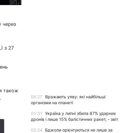
у через
) з 27
день
ся також
06:27
Вражають уяву: які найбільші
т
організми на планеті
05:31
Україна у липні збила 87% ударних
дронів і лише 15% балістичних ракет, - звіт
05:24
Бджоли орієнтуються не лише за