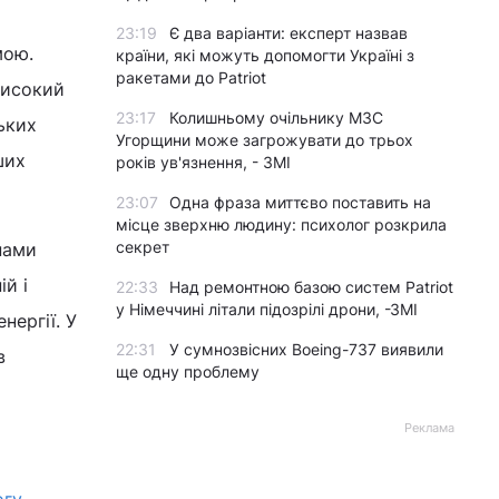
23:19
Є два варіанти: експерт назвав
мою.
країни, які можуть допомогти Україні з
ракетами до Patriot
високий
23:17
Колишньому очільнику МЗС
ьких
Угорщини може загрожувати до трьох
ших
років ув'язнення, - ЗМІ
23:07
Одна фраза миттєво поставить на
місце зверхню людину: психолог розкрила
секрет
нами
ій і
22:33
Над ремонтною базою систем Patriot
у Німеччині літали підозрілі дрони, -ЗМІ
нергії. У
22:31
У сумнозвісних Boeing-737 виявили
в
ще одну проблему
Реклама
огу