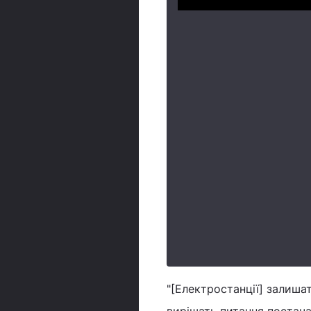
"[Електростанції] залиша
вирішать питання постача