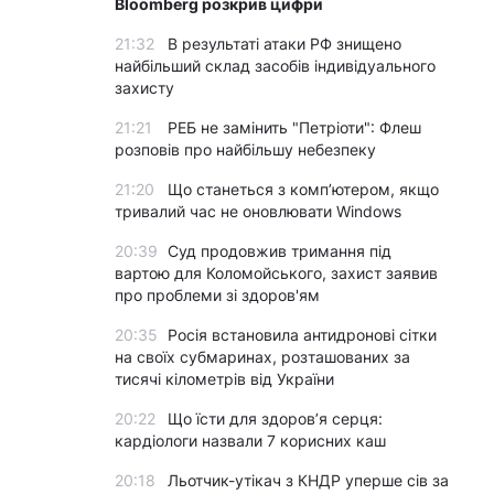
Bloomberg розкрив цифри
21:32
В результаті атаки РФ знищено
найбільший склад засобів індивідуального
захисту
21:21
РЕБ не замінить "Петріоти": Флеш
розповів про найбільшу небезпеку
21:20
Що станеться з комп’ютером, якщо
тривалий час не оновлювати Windows
20:39
Суд продовжив тримання під
вартою для Коломойського, захист заявив
про проблеми зі здоров'ям
20:35
Росія встановила антидронові сітки
на своїх субмаринах, розташованих за
тисячі кілометрів від України
20:22
Що їсти для здоров’я серця:
кардіологи назвали 7 корисних каш
20:18
Льотчик-утікач з КНДР уперше сів за