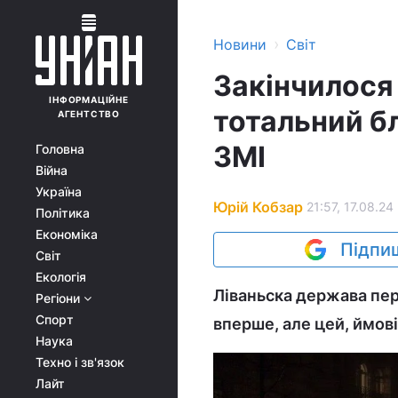
›
Новини
Світ
Закінчилося 
ІНФОРМАЦІЙНЕ
тотальний бл
АГЕНТСТВО
ЗМІ
Головна
Війна
Україна
Юрій Кобзар
21:57, 17.08.24
Політика
Економіка
Підпиш
Світ
Екологія
Ліваньска держава пер
Регіони
Спорт
вперше, але цей, ймов
Наука
Техно і зв'язок
Лайт