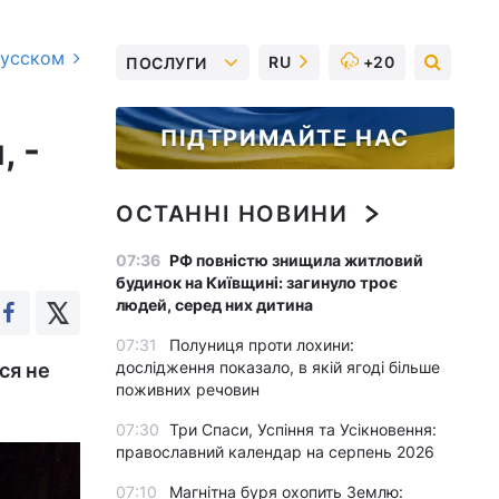
русском
RU
+20
ПОСЛУГИ
ПІДТРИМАЙТЕ НАС
, -
ОСТАННІ НОВИНИ
07:36
РФ повністю знищила житловий
будинок на Київщині: загинуло троє
людей, серед них дитина
07:31
Полуниця проти лохини:
дослідження показало, в якій ягоді більше
ся не
поживних речовин
07:30
Три Спаси, Успіння та Усікновення:
православний календар на серпень 2026
07:10
Магнітна буря охопить Землю: