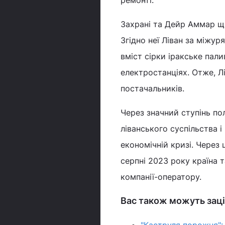
Захрані та Дейр Аммар щ
Згідно неї Ліван за міжу
вміст сірки іракське пал
електростанціях. Отже, Л
постачальників.
Через значний ступінь по
ліванського суспільства і
економічній кризі. Через 
серпні 2023 року країна 
компанії-оператору.
Вас також можуть заці
"Каструля порожня":