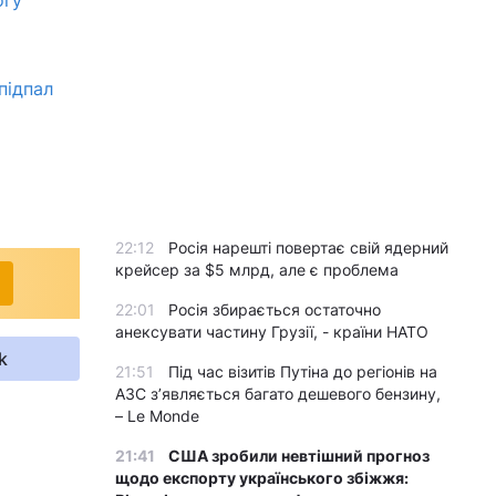
підпал
22:12
Росія нарешті повертає свій ядерний
крейсер за $5 млрд, але є проблема
22:01
Росія збирається остаточно
анексувати частину Грузії, - країни НАТО
k
21:51
Під час візитів Путіна до регіонів на
АЗС з’являється багато дешевого бензину,
– Le Monde
21:41
США зробили невтішний прогноз
щодо експорту українського збіжжя: