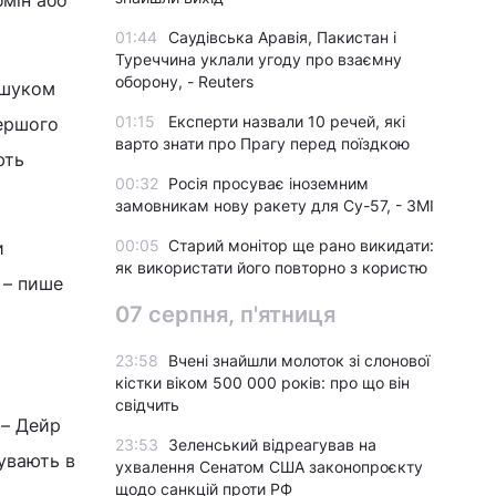
01:44
Саудівська Аравія, Пакистан і
Туреччина уклали угоду про взаємну
оборону, - Reuters
ошуком
01:15
Експерти назвали 10 речей, які
першого
варто знати про Прагу перед поїздкою
ють
00:32
Росія просуває іноземним
замовникам нову ракету для Су-57, - ЗМІ
00:05
Старий монітор ще рано викидати:
и
як використати його повторно з користю
 – пише
07 серпня, п'ятниця
23:58
Вчені знайшли молоток зі слонової
кістки віком 500 000 років: про що він
свідчить
 – Дейр
23:53
Зеленський відреагував на
бувають в
ухвалення Сенатом США законопроєкту
щодо санкцій проти РФ