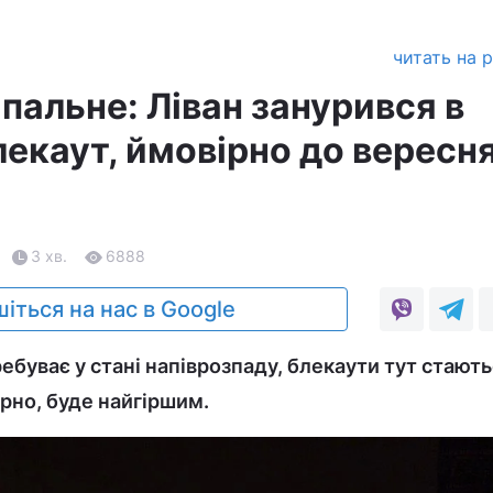
читать на 
пальне: Ліван занурився в
екаут, ймовірно до вересня
3 хв.
6888
іться на нас в Google
ебуває у стані напіврозпаду, блекаути тут стають
ірно, буде найгіршим.