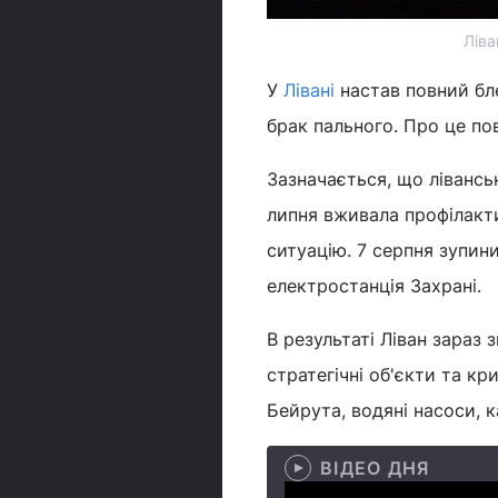
Ліва
У
Лівані
настав повний бл
брак пального. Про це п
Зазначається, що ліванськ
липня вживала профілакт
ситуацію. 7 серпня зупин
електростанція Захрані.
В результаті Ліван зараз
стратегічні об'єкти та к
Бейрута, водяні насоси, ка
ВІДЕО ДНЯ