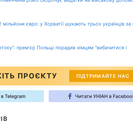
2 мільйони євро: у Хорватії шукають трьох українців за 
отоку": прем'єр Польщі порадив німцям "вибачитися і
ІТЬ ПРОЄКТУ
ПІДТРИМАЙТЕ НАС
 в Telegram
Читати УНІАН в Faceboo
ІВ