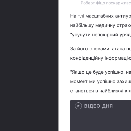
Роберт Фіцо поскаржився 
На тлі масштабних антиу
найбільшу медичну страх
"усунути непокірний уряд"
За його словами, атака по
конфіденційну інформацію
"Якщо це буде успішно, н
момент ми успішно захищ
станеться в найближчі кіл
ВІДЕО ДНЯ