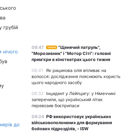
йського
два
у грубій
08:47
"Щенячий патруль",
УНІАН
 нічого
"Морозивник" і "Мотор Сіті": головні
прем'єри в кінотеатрах цього тижня
був
08:41
Як рицинова олія впливає на
волосся: дослідження пояснюють користь
цього народного засобу
му
08:32
Інцидент у Лейпцигу: у Німеччині
заперечили, що український літак
перевозив боєприпаси
08:24
РФ використовує українських
військовополонених для формування
нерів до
бойових підрозділів, - ISW