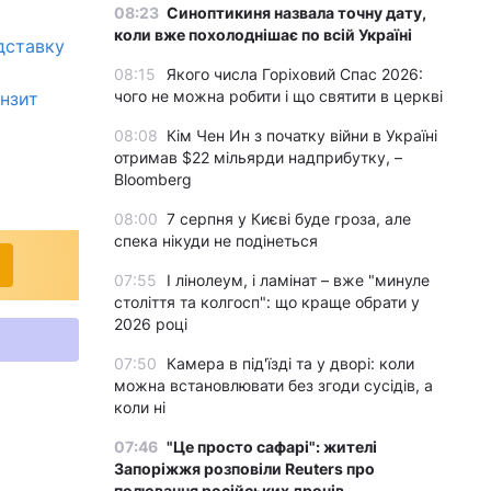
08:23
Синоптикиня назвала точну дату,
коли вже похолоднішає по всій Україні
ідставку
08:15
Якого числа Горіховий Спас 2026:
чого не можна робити і що святити в церкві
анзит
08:08
Кім Чен Ин з початку війни в Україні
отримав $22 мільярди надприбутку, –
Bloomberg
08:00
7 серпня у Києві буде гроза, але
спека нікуди не подінеться
07:55
І лінолеум, і ламінат – вже "минуле
століття та колгосп": що краще обрати у
2026 році
07:50
Камера в під'їзді та у дворі: коли
можна встановлювати без згоди сусідів, а
коли ні
07:46
"Це просто сафарі": жителі
Запоріжжя розповіли Reuters про
полювання російських дронів