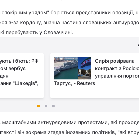
"непокірним урядом" борються представники опозиції, н
ться з-за кордону, значна частина словацьких антиуряд
які перебувають у Словаччині.
ують і б'ють: РФ
Сирія розірвала
ом вербує
контракт з Росією
дян
управління порто
ання "Шахедів",
Тартус, - Reuters
 з масштабними антиурядовими протестами, які проходя
тексті він зокрема згадав іноземних політиків, "які вт