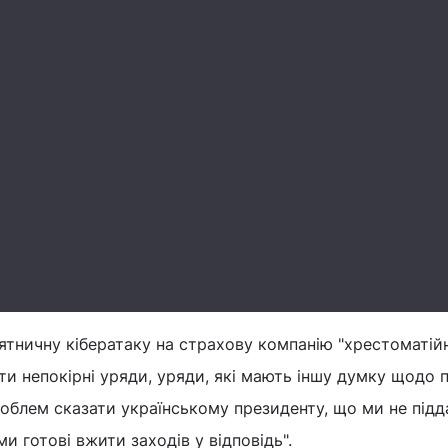
'ятничну кібератаку на страхову компанію "хрестоматі
ти непокірні уряди, уряди, які мають іншу думку щодо 
роблем сказати українському президенту, що ми не під
и готові вжити заходів у відповідь".