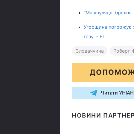
"Маніпуляції, брехня
Угорщина погрожує з
газу, - FT
Словаччина
Роберт 
ДОПОМОЖ
Читати УНІАН
НОВИНИ ПАРТНЕР