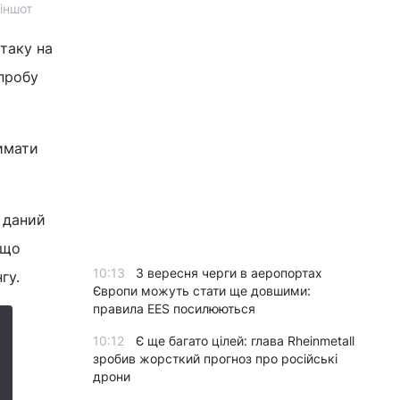
ріншот
таку на
пробу
римати
 даний
 що
10:13
З вересня черги в аеропортах
нгу.
Європи можуть стати ще довшими:
правила EES посилюються
10:12
Є ще багато цілей: глава Rheinmetall
зробив жорсткий прогноз про російські
дрони