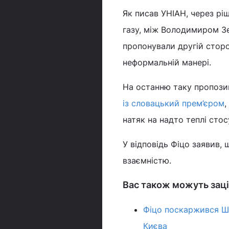
Як писав УНІАН, через рі
газу, між Володимиром Зе
пропонували другій сторон
неформальній манері.
На останню таку пропозиц
із словацький прем’єром
,
натяк на надто теплі сто
У відповідь Фіцо заявив,
взаємністю.
Вас також можуть заці
Фіцо поскаржився Шо
Києва