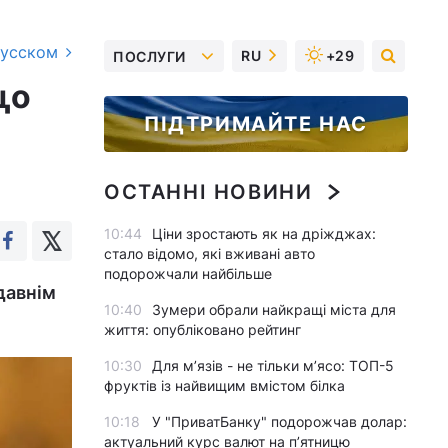
русском
RU
+29
ПОСЛУГИ
цо
ПІДТРИМАЙТЕ НАС
ОСТАННІ НОВИНИ
10:44
Ціни зростають як на дріжджах:
стало відомо, які вживані авто
подорожчали найбільше
давнім
10:40
Зумери обрали найкращі міста для
життя: опубліковано рейтинг
10:30
Для м’язів - не тільки м’ясо: ТОП-5
фруктів із найвищим вмістом білка
10:18
У "ПриватБанку" подорожчав долар:
актуальний курс валют на п’ятницю