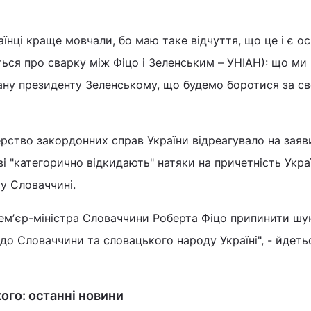
аїнці краще мовчали, бо маю таке відчуття, що це і є 
ться про сварку між Фіцо і Зеленським – УНІАН): що ми
ану президенту Зеленському, що будемо боротися за сво
терство закордонних справ України відреагувало на заяв
 "категорично відкидають" натяки на причетність Укра
 у Словаччині.
емʼєр-міністра Словаччини Роберта Фіцо припинити шу
 до Словаччини та словацького народу Україні", - йдеть
ого: останні новини