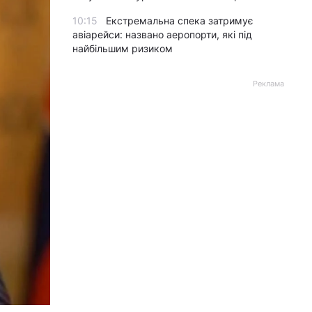
10:15
Екстремальна спека затримує
авіарейси: названо аеропорти, які під
найбільшим ризиком
Реклама