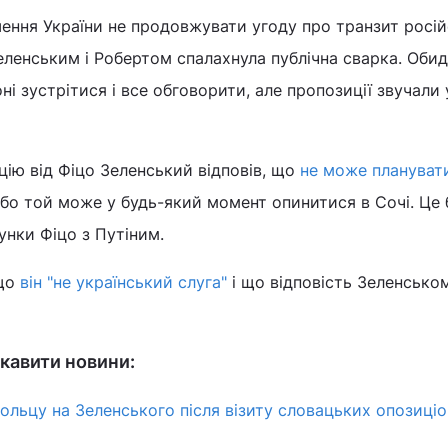
шення України не продовжувати угоду про транзит росі
ленським і Робертом спалахнула публічна сварка. Оби
і зустрітися і все обговорити, але пропозиції звучали 
ію від Фіцо Зеленський відповів, що
не може планувати
 бо той може у будь-який момент опинитися в Сочі. Це 
сунки Фіцо з Путіним.
 що
він "не український слуга"
і що відповість Зеленсько
кавити новини:
льцу на Зеленського після візиту словацьких опозиціо