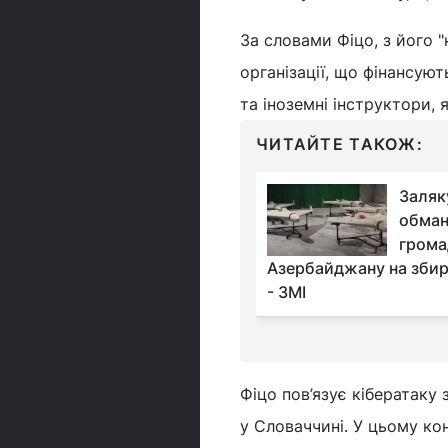
За словами Фіцо, з його 
організації, що фінансую
та іноземні інструктори, 
ЧИТАЙТЕ ТАКОЖ:
Трамп закликав ОПЕК
Заляк
знизити ціни на нафту,
обман
щоб швидше
грома
війну в Україні
Азербайджану на збир
- ЗМІ
Фіцо пов’язує кібератаку
у Словаччині. У цьому кон