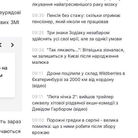
лікування найагресивнішого раку мозку
еурядові
09:30
Пенсія без стажу: скільки отримає
пенсіонер, який ніколи не працював
ових ЗМІ
09:25
Три знаки Зодіаку незабаром
здійснять усі свої мрії, але за однієї умови
09:24
"Так лякають…": Вітвіцька зізналася,
чи залишиться у Києві після народження
Трамп закликав ОПЕК
малюка
 на
знизити ціни на нафту,
09:11
Дрони поцілили у склад Wildberries в
м
щоб швидше
Єкатеринбурзі за 2000 км від кордону
завершити війну в Україні
А
(відео)
-
09:11
"Люта нічка 2": вийшов трейлер
сиквелу хітової різдвяної екшн-комедії з
Девідом Гарбором (відео)
09:00
Порожні грядки в серпні - велика
ть зараз
помилка: що з ними робити після збору
ручаються
врожаю