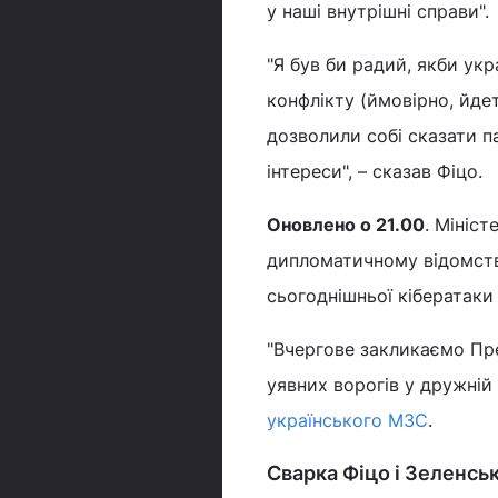
у наші внутрішні справи".
"Я був би радий, якби укр
конфлікту (ймовірно, йде
дозволили собі сказати п
інтереси", – сказав Фіцо.
Оновлено о 21.00
. Мініс
дипломатичному відомстві
сьогоднішньої кібератаки
"Вчергове закликаємо Пр
уявних ворогів у дружній
українського МЗС
.
Сварка Фіцо і Зеленськ