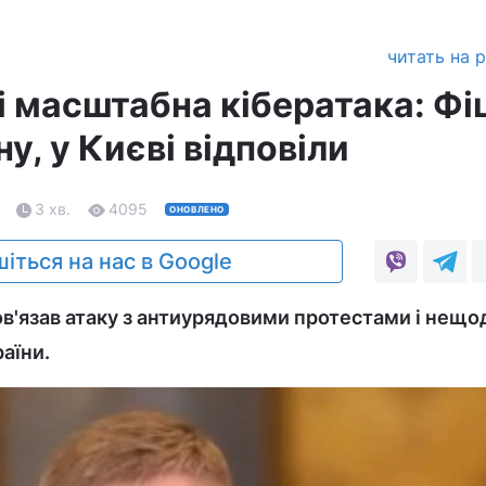
читать на 
і масштабна кібератака: Фі
ну, у Києві відповіли
3 хв.
4095
ОНОВЛЕНО
іться на нас в Google
в'язав атаку з антиурядовими протестами і нещо
раїни.