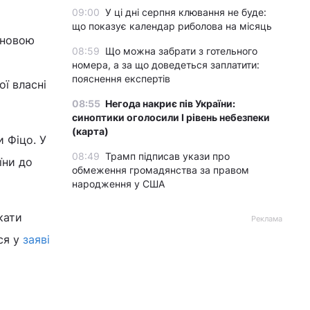
09:00
У ці дні серпня клювання не буде:
що показує календар риболова на місяць
основою
08:59
Що можна забрати з готельного
номера, а за що доведеться заплатити:
пояснення експертів
ї власні
08:55
Негода накриє пів України:
синоптики оголосили І рівень небезпеки
(карта)
и Фіцо. У
08:49
Трамп підписав укази про
їни до
обмеження громадянства за правом
народження у США
кати
Реклама
ся у
заяві