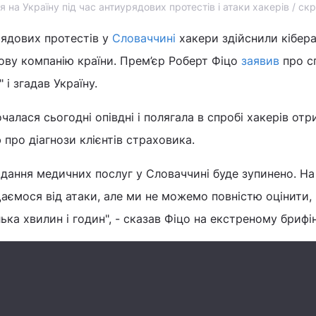
на Україну під час антиурядових протестів і атаки хакерів / ск
рядових протестів у
Словаччині
хакери здійснили кібера
ову компанію країни. Прем’єр Роберт Фіцо
заявив
про с
 і згадав Україну.
чалася сьогодні опівдні і полягала в спробі хакерів от
 про діагнози клієнтів страховика.
адання медичних послуг у Словаччині буде зупинено. На
аємося від атаки, але ми не можемо повністю оцінити,
ька хвилин і годин", - сказав Фіцо на екстреному брифі