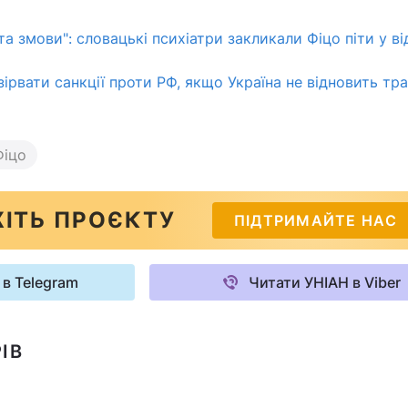
 та змови": словацькі психіатри закликали Фіцо піти у в
ірвати санкції проти РФ, якщо Україна не відновить тр
Фіцо
ІТЬ ПРОЄКТУ
ПІДТРИМАЙТЕ НАС
 в Telegram
Читати УНІАН в Viber
ІВ