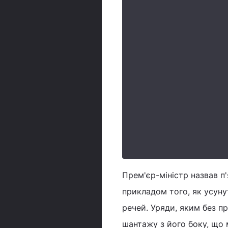
Прем'єр-міністр назвав п
прикладом того, як усуну
речей. Уряди, яким без п
шантажу з його боку, що м