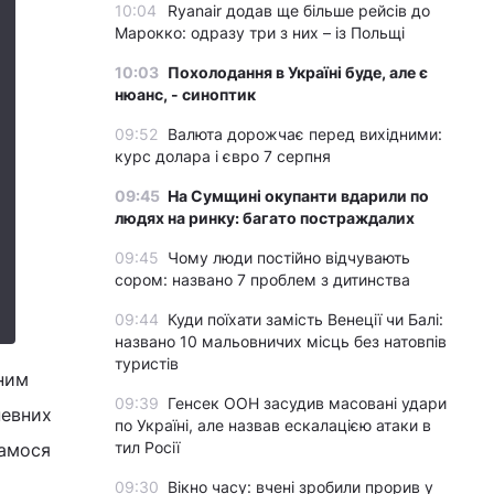
10:04
Ryanair додав ще більше рейсів до
Марокко: одразу три з них – із Польщі
10:03
Похолодання в Україні буде, але є
нюанс, - синоптик
09:52
Валюта дорожчає перед вихідними:
курс долара і євро 7 серпня
09:45
На Сумщині окупанти вдарили по
людях на ринку: багато постраждалих
09:45
Чому люди постійно відчувають
сором: названо 7 проблем з дитинства
09:44
Куди поїхати замість Венеції чи Балі:
названо 10 мальовничих місць без натовпів
туристів
йним
09:39
Генсек ООН засудив масовані удари
певних
по Україні, але назвав ескалацією атаки в
тил Росії
дамося
09:30
Вікно часу: вчені зробили прорив у