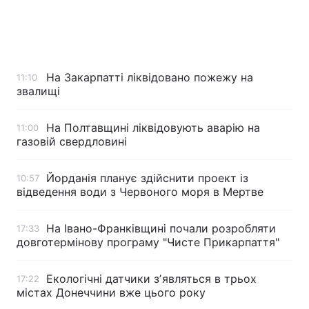
На Закарпатті ліквідовано пожежу на
11:10
звалищі
На Полтавщині ліквідовують аварію на
11:00
газовій свердловині
Йорданія планує здійснити проект із
10:57
відведення води з Червоного моря в Мертве
На Івано-Франківщині почали розробляти
17:33
довготермінову програму "Чисте Прикарпаття"
Екологічні датчики зʼявляться в трьох
17:22
містах Донеччини вже цього року