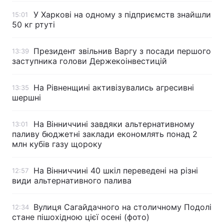
У Харкові на одному з підприємств знайшли
15:01
50 кг ртуті
Президент звільнив Варгу з посади першого
13:39
заступника голови Держекоінвестицій
На Рівненщині активізувались агресивні
13:35
шершні
На Вінниччині завдяки альтернативному
13:01
паливу бюджетні заклади економлять понад 2
млн кубів газу щороку
На Вінниччині 40 шкіл переведені на різні
12:57
види альтернативного палива
Вулиця Сагайдачного на столичному Подолі
12:34
стане пішохідною цієї осені (фото)