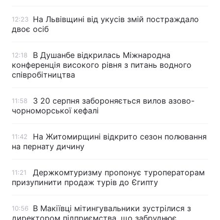
На Львівщині від укусів змій постраждало
12:23
двоє осіб
В Душанбе відкрилась Міжнародна
12:18
конференція високого рівня з питань водного
співробітництва
З 20 серпня забороняється вилов азово-
11:58
чорноморської кефалі
На Житомирщині відкрито сезон полювання
11:42
на пернату дичину
Держкомтуризму пропонує туроператорам
11:21
призупинити продаж турів до Єгипту
В Макіївці мітингувальники зустрілися з
10:56
директором підприємства, що забруднює