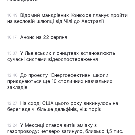
Тема оформлення
Відомий мандрівник Конюхов планує пройти
16:49
на весловій шлюпці від Чілі до Австралії
Анонс на 22 серпня
16:17
У Львівських лісництвах встановлюють
13:37
сучасні системи відеоспостереження
До проекту "Енергоефективні школи"
12:40
приєднаються ще 10 столичних навчальних
закладів
На сході США цього року викинулось на
12:27
берег вдвічі більше дельфінів, ніж торік
У Мексиці стався витік аміаку з
12:24
газопроводу: четверо загинуло, близько 1,5 тис.