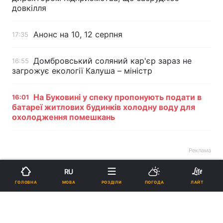
довкілля
Анонс на 10, 12 серпня
17:35
Домбровський соляний кар'єр зараз не
16:55
загрожує екології Калуша – міністр
На Буковині у спеку пропонують подати в
16:01
батареї житлових будинків холодну воду для
охолодження помешкань
Реклама
RU
МОВА
ГОЛОВНА
РОЗДІЛИ
ПОГОДА
ЛАЙТ