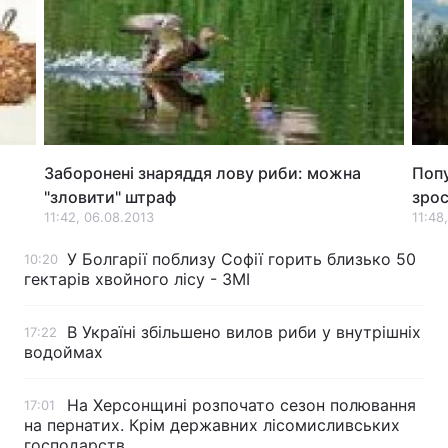
Лонгріди
Відео з Youtube
Статті
Інтерв'ю
Думки
Заборонені знаряддя лову риби: можна
Попу
Архів
Вакансії
"зловити" штраф
зро
11:42, 06.08.2013
11:48
Контакти
У Болгарії поблизу Софії горить близько 50
10:20
Послуги
гектарів хвойного лісу - ЗМІ
В Україні збільшено вилов риби у внутрішніх
17:22
водоймах
На Херсонщині розпочато сезон полювання
17:01
на пернатих. Крім державних лісомисливських
господарств