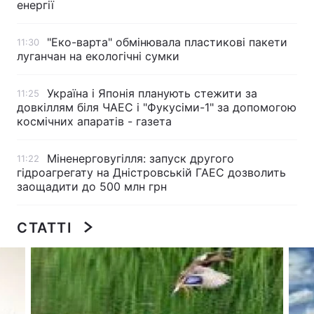
енергії
"Еко-варта" обмінювала пластикові пакети
11:30
луганчан на екологічні сумки
Головна
Війна
Україна
Політика
Україна і Японія планують стежити за
11:25
довкіллям біля ЧАЕС і "Фукусіми-1" за допомогою
космічних апаратів - газета
Економіка
Світ
Спорт
Наука
Міненерговугілля: запуск другого
11:22
гідроагрегату на Дністровській ГАЕС дозволить
Техно і зв'язок
Лайт
заощадити до 500 млн грн
Зброя
Інциденти
СТАТТІ
Здоров'я
Туризм
Цікавинки
Погода
Екологія
Регіони