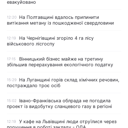
евакуйовано
На Полтавщині вдалось припинити
12:20
витікання метану із пошкодженої свердловини
На Чернігівщині згоріло 4 га лісу
12:19
військового лісгоспу
Вінницький бізнес майже на третину
17:15
збільшив перерахування екологічного податку
На Луганщині горів склад хімічних речовин,
15:29
постраждало троє осіб
Івано-Франківська облрада не погодила
15:02
проект із видобутку сланцевого газу в регіоні
У кафе на Львівщині люди отруїлися через
12:19
порушення в роботі закладу - ОДА