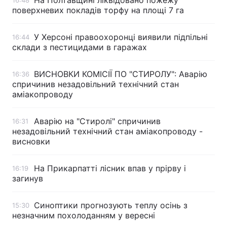
На Полтавщині ліквідовано пожежу
16:48
поверхневих покладів торфу на площі 7 га
У Херсоні правоохоронці виявили підпільні
16:44
склади з пестицидами в гаражах
ВИСНОВКИ КОМІСІЇ ПО "СТИРОЛУ": Аварію
16:36
спричинив незадовільний технічний стан
аміакопроводу
Аварію на "Стиролі" спричинив
16:31
незадовільний технічний стан аміакопроводу -
висновки
На Прикарпатті лісник впав у прірву і
16:19
загинув
Синоптики прогнозують теплу осінь з
15:30
незначним похолоданням у вересні