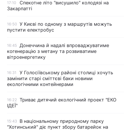
Спекотне літо "висушило" колодязі на
17:10
Закарпатті
У Києві по одному з маршрутів можуть
16:50
пустити електробус
Донеччина й надалі впроваджуватиме
16:45
когенерацію з метану та розвиватиме
вітроенергетику
У Голосіївському районі столиці хочуть
16:31
замінити старі сміттєві баки новими
екологічними контейнерами
Триває дитячий екологічний проект "ЕКО
16:22
ІДЕЇ"
В національному природному парку
15:43
"Хотинський" діє пункт збору батарейок на