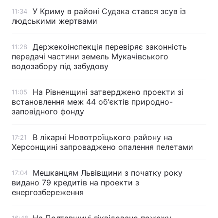
У Криму в районі Судака стався зсув із
11:34
Тема оформлення
людськими жертвами
Держекоінспекція перевіряє законність
11:28
передачі частини земель Мукачівського
водозабору під забудову
На Рівненщині затверджено проекти зі
11:05
встановлення меж 44 об'єктів природно-
заповідного фонду
В лікарні Новотроїцького району на
17:21
Херсонщині запроваджено опалення пелетами
Мешканцям Львівщини з початку року
17:04
видано 79 кредитів на проекти з
енергозбереження