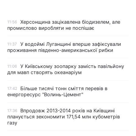
Херсонщина зацікавлена біодизелем, але
11:56
промислово виробляти не поспішає
У водоймі Луганщині вперше зафіксували
11:37
проживання південно-американської рибки
У Київському зоопарку замість павільйону
11:06
для мавп створять океанаріум
Більше тисячі тонн сміття перевів в
17:42
енергоресурс "Волинь-Цемент"
Впродовж 2013-2014 років на Київщині
17:36
планується зекономити 171,54 млн кубометрів
газу