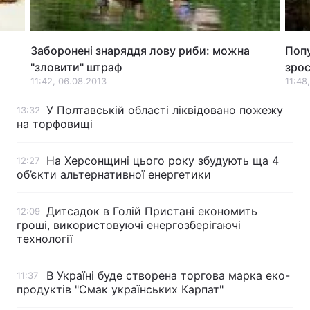
Лонгріди
Заборонені знаряддя лову риби: можна
Попу
Відео з Youtube
Статті
"зловити" штраф
зро
11:42, 06.08.2013
11:48
Інтерв'ю
Думки
У Полтавській області ліквідовано пожежу
13:32
на торфовищі
Архів
Вакансії
Контакти
На Херсонщині цього року збудують ща 4
12:27
об’єкти альтернативної енергетики
Послуги
Дитсадок в Голій Пристані економить
12:09
гроші, використовуючі енергозберігаючі
технології
В Україні буде створена торгова марка еко-
11:37
продуктів "Смак українських Карпат"