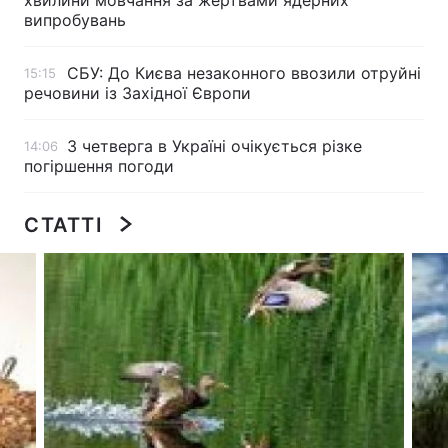
хвилини мовчання за жертвами ядерних
випробувань
СБУ: До Києва незаконного ввозили отруйні
15:15
Головна
Війна
речовини із Західної Європи
Україна
Політика
З четверга в Україні очікується різке
14:06
погіршення погоди
Економіка
Світ
Спорт
Наука
СТАТТІ
Техно і зв'язок
Лайт
Зброя
Інциденти
Здоров'я
Туризм
Цікавинки
Погода
Екологія
Регіони