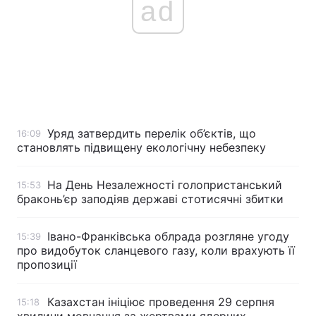
ad
Уряд затвердить перелік об’єктів, що
16:09
становлять підвищену екологічну небезпеку
На День Незалежності голопристанський
15:53
браконь’єр заподіяв державі стотисячні збитки
Івано-Франківська облрада розгляне угоду
15:39
про видобуток сланцевого газу, коли врахують її
пропозиції
Казахстан ініціює проведення 29 серпня
15:18