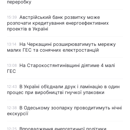
переробку
Австрійський банк розвитку може
15:39
розпочати кредитування енергоефективних
проектів в Україні
На Черкащині розширюватимуть мережу
13:14
малих ГЕС та сонячних електростанцій
На Старокостянтинівщині діятиме 4 малі
13:08
ГЕС
В Україні об’єднали друк і ламінацію в один
12:43
процес при виробництві гнучкої упаковки
В Одеському зоопарку проводитимуть нічні
12:38
екскурсії
Впровадження енергетичної політики
12:25