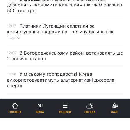
дозволить економити київським школам близько
500 тис. грн.
Платники Луганщин сплатили за
12:17
користування надрами на третину більше ніж
торік
В Богородчанському районі встановлять ще
12:07
2 сонячні станції
У міському господарстві Києва
11:48
використовуватимуть альтернативні джерела
енергії
Реклама
RU
МОВА
ГОЛОВНА
РОЗДІЛИ
ПОГОДА
ЛАЙТ