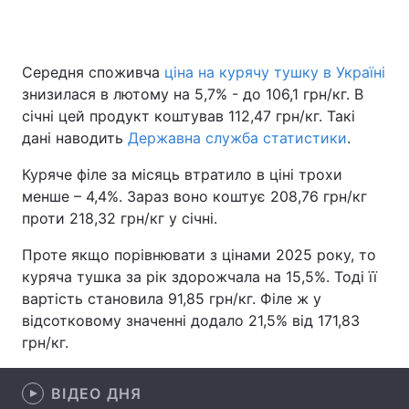
Середня споживча
ціна на курячу тушку в Україні
Головна
Війна
знизилася в лютому на 5,7% - до 106,1 грн/кг. В
січні цей продукт коштував 112,47 грн/кг. Такі
Україна
Політика
дані наводить
Державна служба статистики
.
Економіка
Світ
Куряче філе за місяць втратило в ціні трохи
менше – 4,4%. Зараз воно коштує 208,76 грн/кг
Спорт
Наука
проти 218,32 грн/кг у січні.
Техно і зв'язок
Лайт
Проте якщо порівнювати з цінами 2025 року, то
куряча тушка за рік здорожчала на 15,5%. Тоді її
Зброя
Інциденти
вартість становила 91,85 грн/кг. Філе ж у
відсотковому значенні додало 21,5% від 171,83
Здоров'я
Туризм
грн/кг.
Цікавинки
Погода
ВІДЕО ДНЯ
Екологія
Регіони