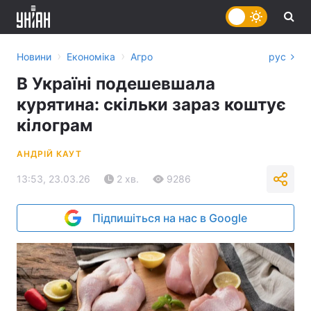
›
›
Новини
Економіка
Агро
рус
В Україні подешевшала
курятина: скільки зараз коштує
кілограм
АНДРІЙ КАУТ
13:53, 23.03.26
2 хв.
9286
Підпишіться на нас в Google