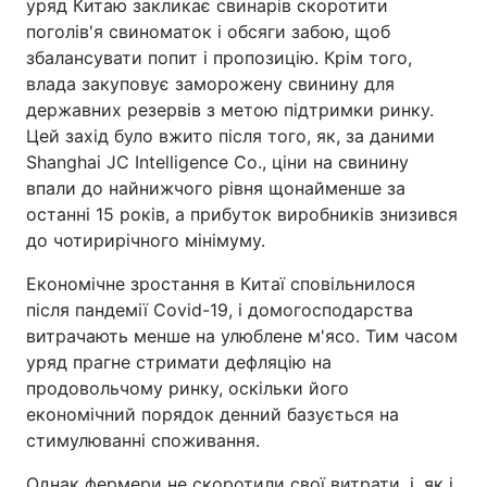
уряд Китаю закликає свинарів скоротити
поголів'я свиноматок і обсяги забою, щоб
збалансувати попит і пропозицію. Крім того,
влада закуповує заморожену свинину для
державних резервів з метою підтримки ринку.
Цей захід було вжито після того, як, за даними
Shanghai JC Intelligence Co., ціни на свинину
впали до найнижчого рівня щонайменше за
останні 15 років, а прибуток виробників знизився
до чотирирічного мінімуму.
Економічне зростання в Китаї сповільнилося
після пандемії Covid-19, і домогосподарства
витрачають менше на улюблене м'ясо. Тим часом
уряд прагне стримати дефляцію на
продовольчому ринку, оскільки його
економічний порядок денний базується на
стимулюванні споживання.
Однак фермери не скоротили свої витрати, і, як і