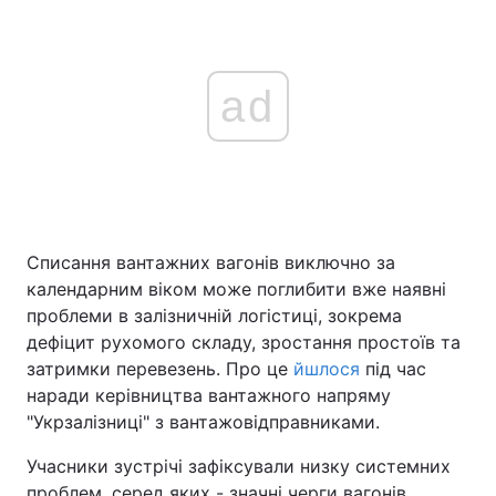
ad
Списання вантажних вагонів виключно за
календарним віком може поглибити вже наявні
проблеми в залізничній логістиці, зокрема
дефіцит рухомого складу, зростання простоїв та
затримки перевезень. Про це
йшлося
під час
наради керівництва вантажного напряму
"Укрзалізниці" з вантажовідправниками.
Учасники зустрічі зафіксували низку системних
проблем, серед яких - значні черги вагонів,