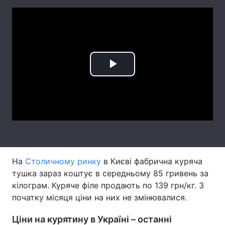
Лонгріди
Відео з Youtube
Статті
Інтерв'ю
Думки
Play
Архів
Вакансії
Video
Контакти
Послуги
На
Столичному ринку
в Києві фабрична куряча
тушка зараз коштує в середньому 85 гривень за
кілограм. Куряче філе продають по 139 грн/кг. З
початку місяця ціни на них не змінювалися.
Ціни на курятину в Україні – останні