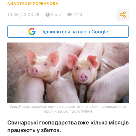
АНАСТАСІЯ ГОРБАЧОВА
13:36, 23.03.26
3 хв.
2114
Підпишіться на нас в Google
Уряд Китаю закликає свинарів скоротити поголів’я свиноматок та
обсяги забою / фото УНІАН
Свинарські господарства вже кілька місяців
працюють у збиток.