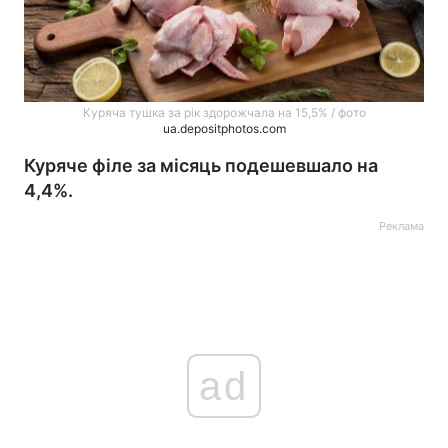
Куряча тушка за рік здорожчала на 15,5% / фото
ua.depositphotos.com
Куряче філе за місяць подешевшало на
4,4%.
Реклама
ad