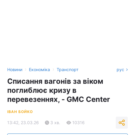
›
›
Новини
Економіка
Транспорт
рус
Списання вагонів за віком
поглиблює кризу в
перевезеннях, - GMC Center
ІВАН БОЙКО
13:42, 23.03.26
3 хв.
10316