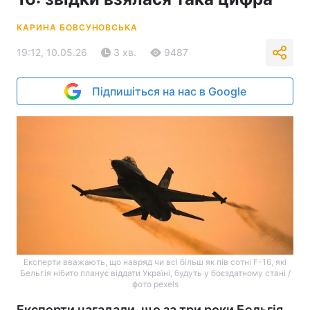
КАРИНА БОВСУНОВСЬКА
19:12, 10.05.26
3 хв.
9487
Підпишіться на нас в Google
Експерти вважають, що навряд чи всі більш як пів сотні F-16, які
Бельгія нібито планує віддати Україні, будуть у боєздатному стані /
фото pexels
Експерти нагадали, що за три роки Бельгія