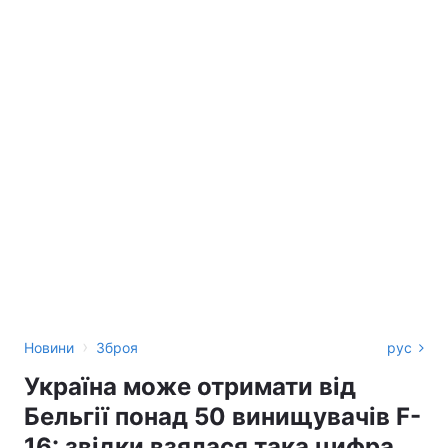
›
Новини
Зброя
рус
Україна може отримати від
Бельгії понад 50 винищувачів F-
16: звідки взялася така цифра