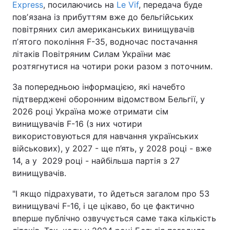
Express
, посилаючись на
Le Vif
, передача буде
повʼязана із прибуттям вже до бельгійських
повітряних сил американських винищувачів
пʼятого покоління F-35, водночас постачання
літаків Повітряним Силам України має
розтягнутися на чотири роки разом з поточним.
За попередньою інформацією, які начебто
підтверджені оборонним відомством Бельгії, у
2026 році Україна може отримати сім
винищувачів F-16 (з них чотири
використовуються для навчання українських
військових), у 2027 - ще п’ять, у 2028 році - вже
14, а у 2029 році - найбільша партія з 27
винищувачів.
"І якщо підрахувати, то йдеться загалом про 53
винищувачі F-16, і це цікаво, бо це фактично
вперше публічно озвучується саме така кількість