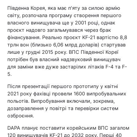
Південна Корея, яка має п'яту за силою армію
Тема оформлення
світу, розпочала програму створення першого
власного винищувача ще у 2001 році, однак
проєкт надовго загальмувався через брак
фінансування. Реально проєкт KF-21 вартістю 8,8
трлн вон (близько 6,06 млрд доларів) стартував
лише у грудні 2015 року. ВПС Південної Кореї
потрібен був власний надзвуковий винищувач
для заміни вже дуже застарілих літаків F-4 та F-
5.
Після презентації першого прототипу у квітні
2021 року фахівці провели 1600 випробувальних
польотів. Випробування включали, зокрема,
дозаправлення у повітрі та перевірки систем
озброєння.
DAPA планує поставити корейським ВПС загалом
120 винищувачів KF-21 до 2032 року. Перші 40