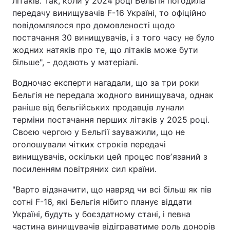
літаків. Так, коли у 2024 році Бельгія погодила
передачу винищувачів F-16 Україні, то офіційно
повідомлялося про домовленості щодо
постачання 30 винищувачів, і з того часу не було
жодних натяків про те, що літаків може бути
більше", - додають у матеріалі.
Водночас експерти нагадали, що за три роки
Бельгія не передала жодного винищувача, однак
раніше від бельгійських продавців лунали
терміни постачання перших літаків у 2025 році.
Своєю чергою у Бельгії зауважили, що не
оголошували чітких строків передачі
винищувачів, оскільки цей процес повʼязаний з
посиленням повітряних сил країни.
"Варто відзначити, що навряд чи всі більш як пів
сотні F-16, які Бельгія нібито планує віддати
Україні, будуть у боєздатному стані, і певна
частина винищувачів відіграватиме роль донорів