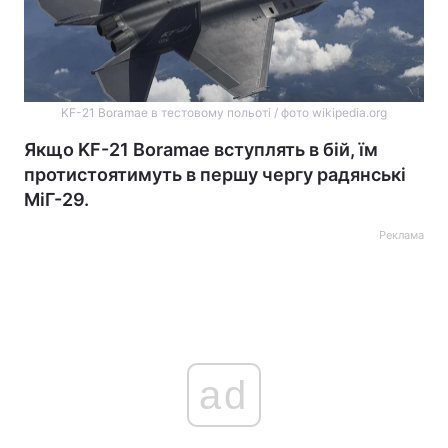
KF-21 Boramae в тестовому польоті / фото wikipedia.org
Якщо KF-21 Boramae вступлять в бій, їм
протистоятимуть в першу чергу радянські
МіГ-29.
Реклама
ad