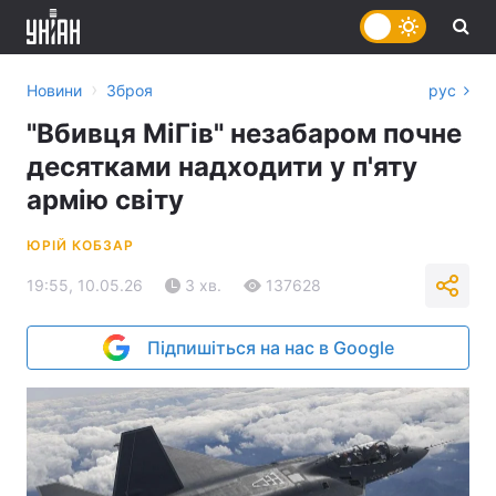
›
Новини
Зброя
рус
"Вбивця МіГів" незабаром почне
десятками надходити у п'яту
армію світу
ЮРІЙ КОБЗАР
19:55, 10.05.26
3 хв.
137628
Підпишіться на нас в Google