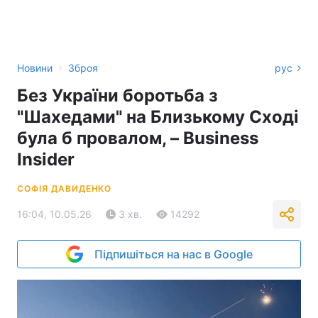
›
Новини
Зброя
рус
Без України боротьба з
"Шахедами" на Близькому Сході
була б провалом, – Business
Insider
СОФІЯ ДАВИДЕНКО
16:04, 10.05.26
3 хв.
14292
Підпишіться на нас в Google