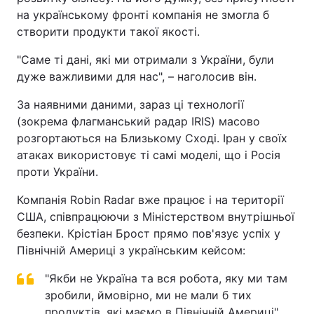
на українському фронті компанія не змогла б
створити продукти такої якості.
"Саме ті дані, які ми отримали з України, були
дуже важливими для нас", – наголосив він.
За наявними даними, зараз ці технології
(зокрема флагманський радар IRIS) масово
розгортаються на Близькому Сході. Іран у своїх
атаках використовує ті самі моделі, що і Росія
проти України.
Компанія Robin Radar вже працює і на території
США, співпрацюючи з Міністерством внутрішньої
безпеки. Крістіан Брост прямо пов'язує успіх у
Північній Америці з українським кейсом:
"Якби не Україна та вся робота, яку ми там
зробили, ймовірно, ми не мали б тих
продуктів, які маємо в Північній Америці".