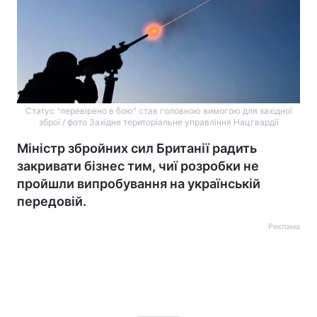
Статус "перевірено в бою" став головною вимогою для західної
зброї / фото Західне територіальне управління Нацгвардії
Міністр збройних сил Британії радить
закривати бізнес тим, чиї розробки не
пройшли випробування на українській
передовій.
Реклама