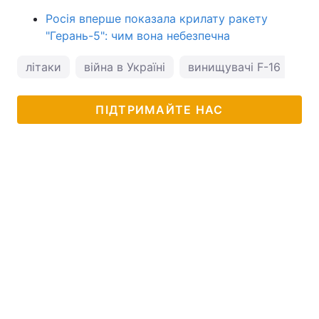
Росія вперше показала крилату ракету
"Герань-5": чим вона небезпечна
літаки
війна в Україні
винищувачі F-16
Бе
ПІДТРИМАЙТЕ НАС