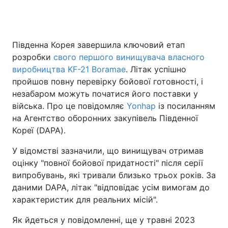
Головна
Війна
Південна Корея завершила ключовий етап
розробки
свого першого винищувача власного
Україна
Політика
виробництва KF-21 Boramae
. Літак успішно
пройшов повну перевірку бойової готовності, і
Економіка
Світ
незабаром можуть початися його поставки у
війська. Про це повідомляє
Yonhap
із посиланням
Спорт
Наука
на Агентство оборонних закупівель Південної
Кореї (DAPA).
Техно і зв'язок
Лайт
У відомстві зазначили, що винищувач отримав
Зброя
Інциденти
оцінку "повної бойової придатності" після серії
випробувань, які тривали близько трьох років. За
Здоров'я
Туризм
даними DAPA, літак "відповідає усім вимогам до
характеристик для реальних місій".
Цікавинки
Погода
Як йдеться у повідомленні, ще у травні 2023
Екологія
Регіони