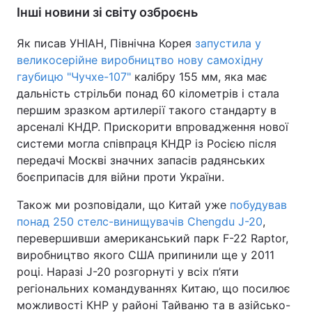
Інші новини зі світу озброєнь
Як писав УНІАН, Північна Корея
запустила у
великосерійне виробництво нову самохідну
гаубицю "Чучхе-107"
калібру 155 мм, яка має
дальність стрільби понад 60 кілометрів і стала
першим зразком артилерії такого стандарту в
арсеналі КНДР. Прискорити впровадження нової
системи могла співпраця КНДР із Росією після
передачі Москві значних запасів радянських
боєприпасів для війни проти України.
Також ми розповідали, що Китай уже
побудував
понад 250 стелс-винищувачів Chengdu J-20
,
перевершивши американський парк F-22 Raptor,
виробництво якого США припинили ще у 2011
році. Наразі J-20 розгорнуті у всіх п’яти
регіональних командуваннях Китаю, що посилює
можливості КНР у районі Тайваню та в азійсько-