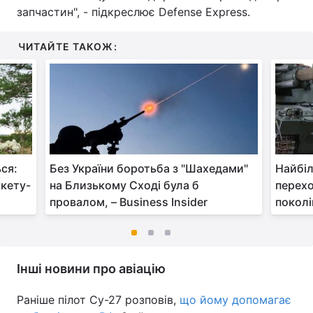
запчастин", - підкреслює Defense Express.
ЧИТАЙТЕ ТАКОЖ:
ься:
Без України боротьба з "Шахедами"
Найбіл
акету-
на Близькому Сході була б
перехо
провалом, – Business Insider
поколі
Інші новини про авіацію
Раніше пілот Су-27 розповів,
що йому допомагає