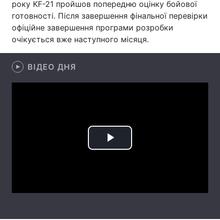
року KF-21 пройшов попередню оцінку бойової
готовності. Після завершення фінальної перевірки
Лонгріди
офіційне завершення програми розробки
очікується вже наступного місяця.
Відео з Youtube
Статті
ВІДЕО ДНЯ
Інтерв'ю
Думки
Архів
Вакансії
Контакти
Послуги
Play
Video