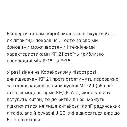
Експерти та самі виробники класифікують його
як літак "4,5 покоління". Тобто за своїми
бойовими можливостями і технічними
характеристиками KF-21 стоїть приблизно
посередині між F-16 та F-35.
У разі війни на Корейському півострові
винищувачам KF-21 протистоятимуть переважно
застарілі радянські винищувачі МіГ-29 (або ще
старіші моделі) армії КНДР. Але, якщо у війну
вступить Китай, то до битви в небі можуть
підключитися не лише китайські копії радянських
літаків, але й сучасні J-20, які відносяться вже до
5-го покоління.