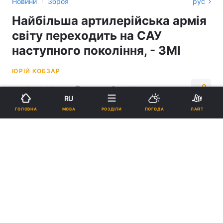
›
Новини
Зброя
рус
Найбільша артилерійська армія
світу переходить на САУ
наступного покоління, - ЗМІ
ЮРІЙ КОБЗАР
14:45, 10.05.26
3 хв.
41274
RU
МОВА
ГОЛОВНА
РОЗДІЛИ
ПОГОДА
ЛАЙТ
Підпишіться на нас в Google