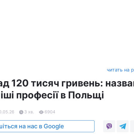
читать на 
д 120 тисяч гривень: назв
іші професії в Польщі
0.05.26
3 хв.
6904
іться на нас в Google