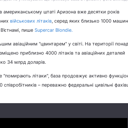
 в американському штаті Аризона вже десятки років
саних
військових літаків
, серед яких близько 1000 машин
у В’єтнамі, пише
Supercar Blondie.
шим авіаційним "цвинтарем" у світі. На території понад
зміщено приблизно 4000 літаків та авіаційних деталей
ко 34 млрд доларів.
е "помирають літаки", база продовжує активно функціо
 співробітників – переважно федеральні цивільні фахівц