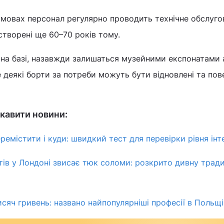
умовах персонал регулярно проводить технічне обслуго
 створені ще 60–70 років тому.
 на базі, назавжди залишаться музейними експонатами 
деякі борти за потреби можуть бути відновлені та пов
кавити новини:
ремістити і куди: швидкий тест для перевірки рівня інт
тів у Лондоні звисає тюк соломи: розкрито дивну тради
исяч гривень: названо найпопулярніші професії в Польщі