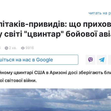
читать на 
літаків-привидів: що прихо
 світі "цвинтар" бойової аві
6
2 хв.
9916
іться на нас в Google
йному цвинтарі США в Аризоні досі зберігають бл
ої світової війни.