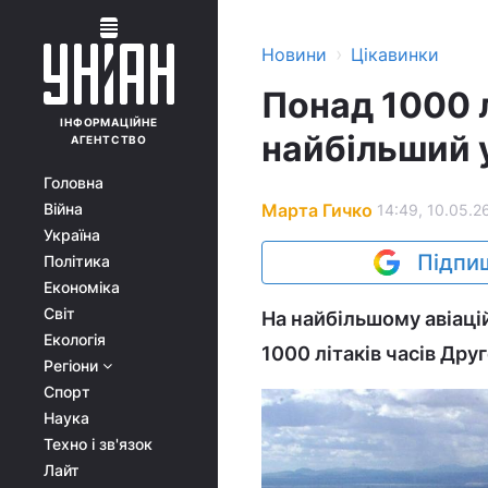
›
Новини
Цікавинки
Понад 1000 
ІНФОРМАЦІЙНЕ
найбільший у
АГЕНТСТВО
Головна
Марта Гичко
Війна
14:49, 10.05.2
Україна
Підпиш
Політика
Економіка
Світ
На найбільшому авіаці
Екологія
1000 літаків часів Друг
Регіони
Спорт
Наука
Техно і зв'язок
Лайт