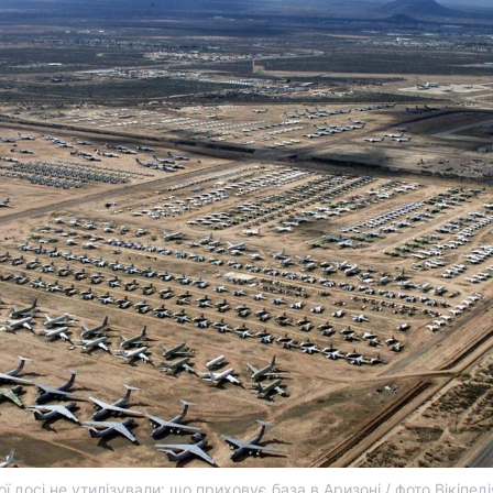
ої досі не утилізували: що приховує база в Аризоні / фото Вікіпеді