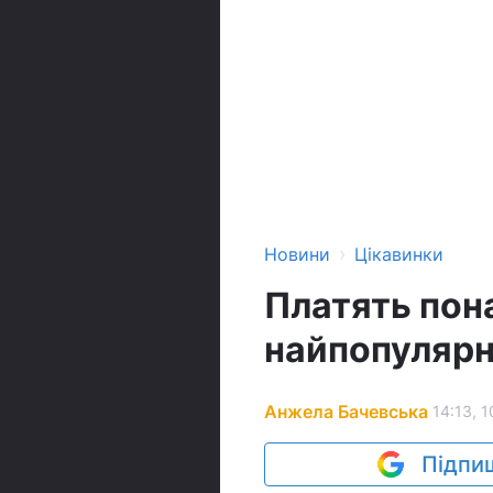
›
Новини
Цікавинки
Платять пона
найпопулярн
Анжела Бачевська
14:13, 1
Підпиш