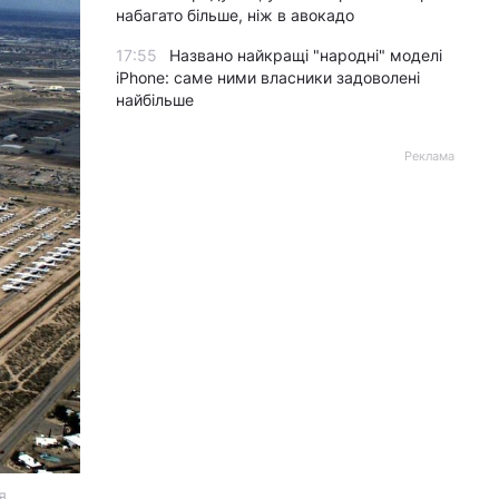
набагато більше, ніж в авокадо
17:55
Названо найкращі "народні" моделі
iPhone: саме ними власники задоволені
найбільше
Реклама
я