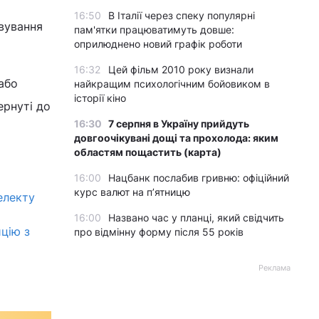
16:50
В Італії через спеку популярні
вування
пам'ятки працюватимуть довше:
оприлюднено новий графік роботи
16:32
Цей фільм 2010 року визнали
або
найкращим психологічним бойовиком в
історії кіно
ернуті до
16:30
7 серпня в Україну прийдуть
довгоочікувані дощі та прохолода: яким
областям пощастить (карта)
16:00
Нацбанк послабив гривню: офіційний
курс валют на п’ятницю
електу
16:00
Названо час у планці, який свідчить
цію з
про відмінну форму після 55 років
Реклама