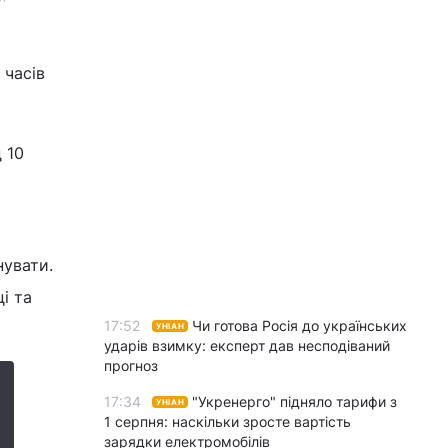
 часів
 10
нувати.
і та
17:52
Чи готова Росія до українських
УНІАН
ударів взимку: експерт дав несподіваний
прогноз
17:34
"Укренерго" підняло тарифи з
УНІАН
1 серпня: наскільки зросте вартість
зарядки електромобілів