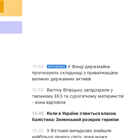
15:58
У Фонді держмайна
АКТУАЛЬНО
прогнозують складнощі з приватизацією
великих державних активів
15:56
Вагітну Вітвіцьку запідозрили у
таємному ЕКЗ та сурогатному материнстві
- вона відповіла
15:45
Коли в України з'явиться власна
балістика: Зеленський розкрив терміни
15:42
У Вʼєтнамі випадково знайшли
найбільшу печеру світу: вона може