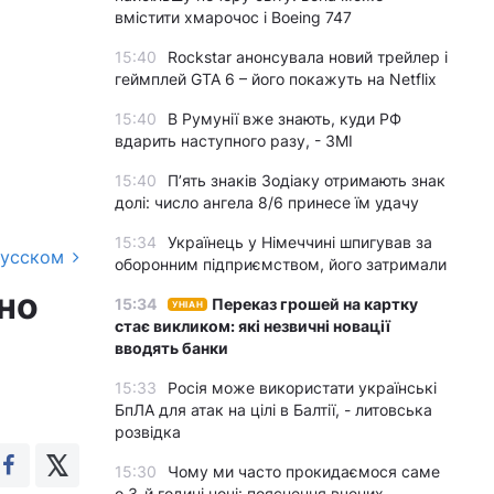
вмістити хмарочос і Boeing 747
15:40
Rockstar анонсувала новий трейлер і
геймплей GTA 6 – його покажуть на Netflix
15:40
В Румунії вже знають, куди РФ
вдарить наступного разу, - ЗМІ
15:40
П’ять знаків Зодіаку отримають знак
долі: число ангела 8/6 принесе їм удачу
15:34
Українець у Німеччині шпигував за
русском
оборонним підприємством, його затримали
ано
15:34
Переказ грошей на картку
УНІАН
стає викликом: які незвичні новації
вводять банки
15:33
Росія може використати українські
БпЛА для атак на цілі в Балтії, - литовська
розвідка
15:30
Чому ми часто прокидаємося саме
о 3-й годині ночі: пояснення вчених