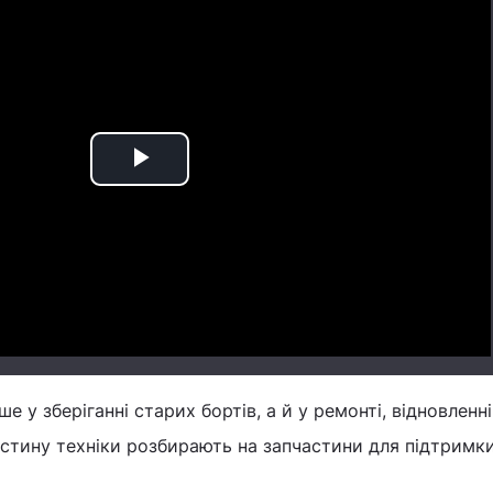
Play
Video
е у зберіганні старих бортів, а й у ремонті, відновленні
Частину техніки розбирають на запчастини для підтримк