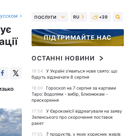
русском
RU
+39
ПОСЛУГИ
вує
ПІДТРИМАЙТЕ НАС
ації
ОСТАННІ НОВИНИ
18:04
У Україні з'явиться нове свято: що
будуть відзначати 8 серпня
18:00
Гороскоп на 7 серпня за картами
изько
Таро: Водоліям - вибір, Близнюкам -
прискорення
17:58
У Єврокомісії відреагували на заяву
Зеленського про скорочення поставок
ракет
17:55
7 продуктів, у яких корисних жирів