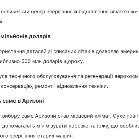
величезний центр зберігання й відновлення авіатехніки
х.
 мільйонів доларів
ористання деталей зі списаних літаків дозволяє амери
иблизно 500 млн доларів щороку.
упа технічного обслуговування та регенерації аерокосм
а консервацію, ремонт і відновлення техніки.
ь саме в Аризоні
 вибору саме Аризони став місцевий клімат. Сухе пові
 допомагають мінімізувати корозію та іржу, що особли
ого зберігання старих машин.