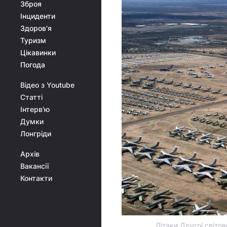
Зброя
Інциденти
Здоров'я
Туризм
Цікавинки
Погода
Відео з Youtube
Статті
Інтерв'ю
Думки
Лонгріди
Архів
Вакансії
Контакти
Літаки Другої світов