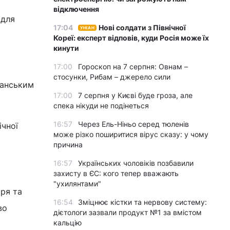
відключення
 для
17:04
Нові солдати з Північної
УНІАН
Кореї: експерт відповів, куди Росія може їх
кинути
17:00
Гороскоп на 7 серпня: Овнам –
стосунки, Рибам – джерело сили
канським
17:00
7 серпня у Києві буде гроза, але
спека нікуди не подінеться
16:57
Через Ель-Ніньо серед тюленів
ічної
може різко поширитися вірус сказу: у чому
причина
16:57
Українських чоловіків позбавили
захисту в ЄС: кого тепер вважають
"ухилянтами"
тря та
16:54
Зміцнює кістки та нервову систему:
во
дієтологи зазвали продукт №1 за вмістом
кальцію