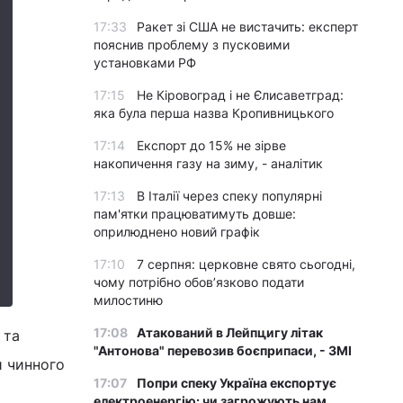
17:33
Ракет зі США не вистачить: експерт
пояснив проблему з пусковими
установками РФ
17:15
Не Кіровоград і не Єлисаветград:
яка була перша назва Кропивницького
17:14
Експорт до 15% не зірве
накопичення газу на зиму, - аналітик
17:13
В Італії через спеку популярні
пам'ятки працюватимуть довше:
оприлюднено новий графік
17:10
7 серпня: церковне свято сьогодні,
чому потрібно обов’язково подати
милостиню
17:08
Атакований в Лейпцигу літак
 та
"Антонова" перевозив боєприпаси, - ЗМІ
и чинного
17:07
Попри спеку Україна експортує
електроенергію: чи загрожують нам