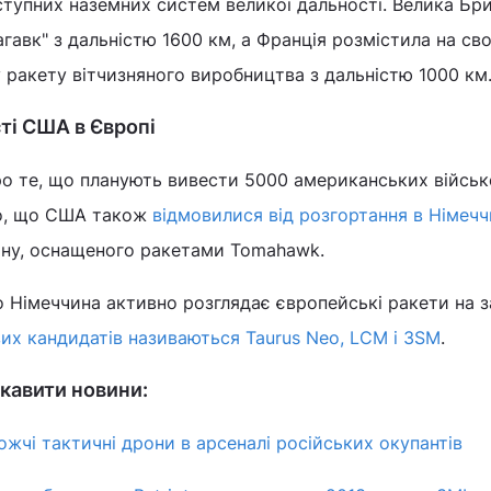
ступних наземних систем великої дальності. Велика Бри
гавк" з дальністю 1600 км, а Франція розмістила на сво
 ракету вітчизняного виробництва з дальністю 1000 км
ті США в Європі
о те, що планують вивести 5000 американських військ
ло, що США також
відмовилися від розгортання в Німечч
ну, оснащеного ракетами Tomahawk.
 Німеччина активно розглядає європейські ракети на з
х кандидатів називаються Taurus Neo, LCM і 3SM
.
кавити новини:
жчі тактичні дрони в арсеналі російських окупантів