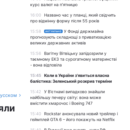
курс валют на п’ятницю
16:00
Названо час у планці, який свідчить
про відмінну форму після 55 років
15:58
У Фонді держмайна
АКТУАЛЬНО
прогнозують складнощі з приватизацією
великих державних активів
15:56
Вагітну Вітвіцьку запідозрили у
таємному ЕКЗ та сурогатному материнстві
- вона відповіла
15:45
Коли в України з'явиться власна
балістика: Зеленський розкрив терміни
15:42
У Вʼєтнамі випадково знайшли
русском
найбільшу печеру світу: вона може
вмістити хмарочос і Boeing 747
іяли
15:40
Rockstar анонсувала новий трейлер і
геймплей GTA 6 – його покажуть на Netflix
15:40
В Румунії вже знають, куди РФ