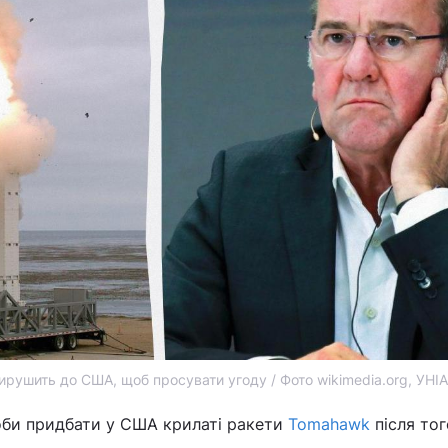
ирушить до США, щоб просувати угоду / Фото wikimedia.org, УНІ
оби придбати у США крилаті ракети
Tomahawk
після тог