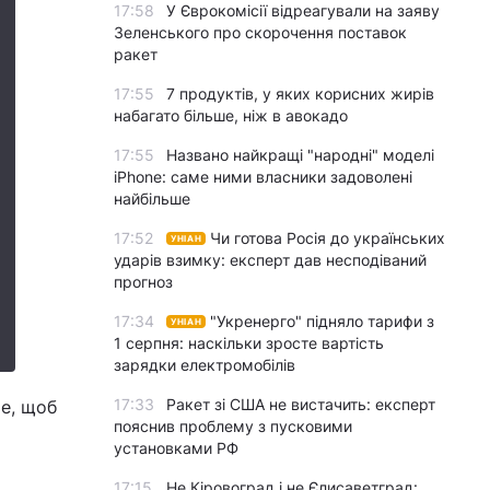
17:58
У Єврокомісії відреагували на заяву
Зеленського про скорочення поставок
ракет
17:55
7 продуктів, у яких корисних жирів
набагато більше, ніж в авокадо
17:55
Названо найкращі "народні" моделі
iPhone: саме ними власники задоволені
найбільше
17:52
Чи готова Росія до українських
УНІАН
ударів взимку: експерт дав несподіваний
прогноз
17:34
"Укренерго" підняло тарифи з
УНІАН
1 серпня: наскільки зросте вартість
зарядки електромобілів
17:33
Ракет зі США не вистачить: експерт
ше, щоб
пояснив проблему з пусковими
установками РФ
17:15
Не Кіровоград і не Єлисаветград: