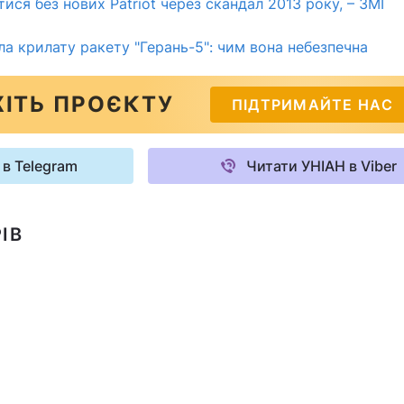
ися без нових Patriot через скандал 2013 року, – ЗМІ
ла крилату ракету "Герань-5": чим вона небезпечна
ІТЬ ПРОЄКТУ
ПІДТРИМАЙТЕ НАС
 в Telegram
Читати УНІАН в Viber
ІВ