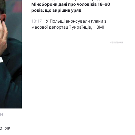
Міноборони дані про чоловіків 18–60
років: що вирішив уряд
18:17
У Польщі анонсували плани з
масової депортації українців, - ЗМІ
Реклама
АН
о, як