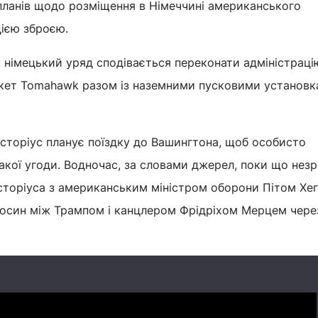
планів щодо розміщення в Німеччині американського
цією зброєю.
, німецький уряд сподівається переконати адміністрац
кет Tomahawk разом із наземними пусковими установ
сторіус планує поїздку до Вашингтона, щоб особисто
кої угоди. Водночас, за словами джерел, поки що незр
історіуса з американським міністром оборони Пітом Хег
носин між Трампом і канцлером Фрідріхом Мерцем через