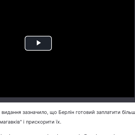
Play
Video
видання зазначило, що Берлін готовий заплатити біль
агавків" і прискорити їх.