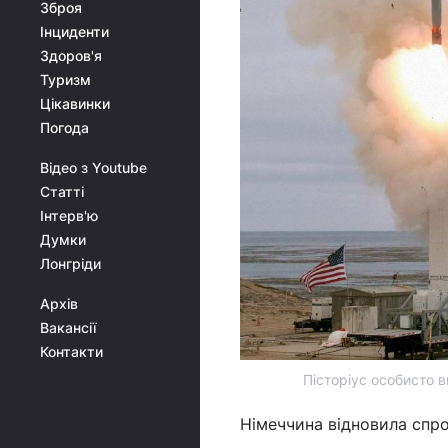
Зброя
Інциденти
Здоров'я
Туризм
Цікавинки
Погода
Відео з Youtube
Статті
Інтерв'ю
Думки
Лонгріди
Архів
Вакансії
Контакти
Пісторіус особисто в
Німеччина відновила спр