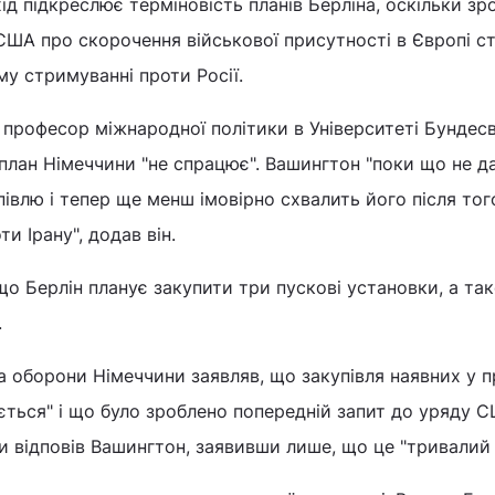
хід підкреслює терміновість планів Берліна, оскільки з
США про скорочення військової присутності в Європі с
у стримуванні проти Росії.
професор міжнародної політики в Університеті Бундес
план Німеччини "не спрацює". Вашингтон "поки що не д
упівлю і тепер ще менш імовірно схвалить його після тог
и Ірану", додав він.
що Берлін планує закупити три пускові установки, а та
.
а оборони Німеччини заявляв, що закупівля наявних у 
ується" і що було зроблено попередній запит до уряду С
и відповів Вашингтон, заявивши лише, що це "тривалий 