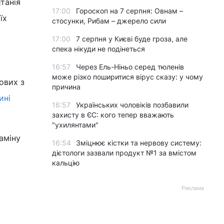
танія
17:00
Гороскоп на 7 серпня: Овнам –
їх
стосунки, Рибам – джерело сили
.
17:00
7 серпня у Києві буде гроза, але
спека нікуди не подінеться
16:57
Через Ель-Ніньо серед тюленів
може різко поширитися вірус сказу: у чому
ових з
причина
ині
16:57
Українських чоловіків позбавили
захисту в ЄС: кого тепер вважають
"ухилянтами"
аміну
16:54
Зміцнює кістки та нервову систему:
дієтологи зазвали продукт №1 за вмістом
кальцію
Реклама