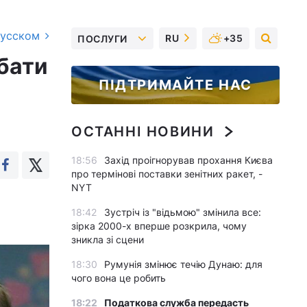
русском
RU
+35
ПОСЛУГИ
бати
ПІДТРИМАЙТЕ НАС
ОСТАННІ НОВИНИ
18:56
Захід проігнорував прохання Києва
про термінові поставки зенітних ракет, -
NYT
18:42
Зустріч із "відьмою" змінила все:
зірка 2000-х вперше розкрила, чому
зникла зі сцени
18:30
Румунія змінює течію Дунаю: для
чого вона це робить
18:22
Податкова служба передасть