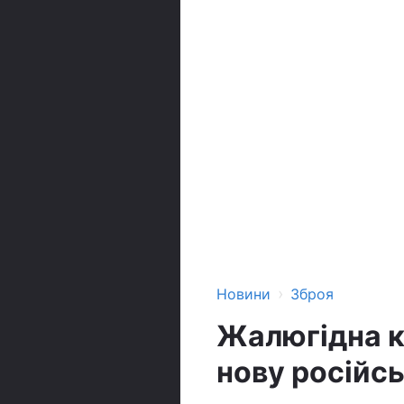
›
Новини
Зброя
Жалюгідна ко
нову російсь