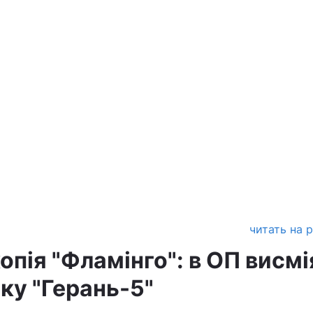
читать на 
пія "Фламінго": в ОП висм
ку "Герань-5"