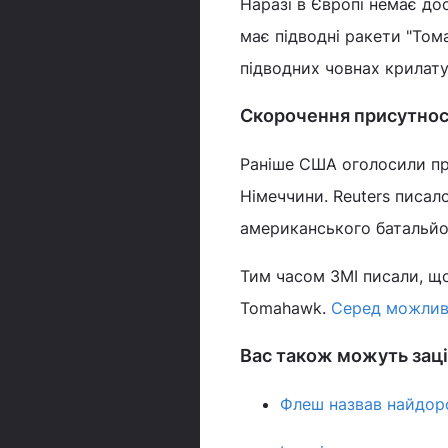
Наразі в Європі немає до
має підводні ракети "Тома
підводних човнах крилату
Скорочення присутнос
Раніше США оголосили пр
Німеччини. Reuters писа
американського батальйо
Тим часом ЗМІ писали, що
Tomahawk.
Серед можливи
Вас також можуть заці
Флеш назвав найдоро