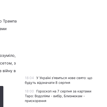
ію Трампа
ками
озуміло,
сетом, з
 війну в
18:04
У Україні з'явиться нове свято: що
будуть відзначати 8 серпня
18:00
Гороскоп на 7 серпня за картами
Таро: Водоліям - вибір, Близнюкам -
прискорення