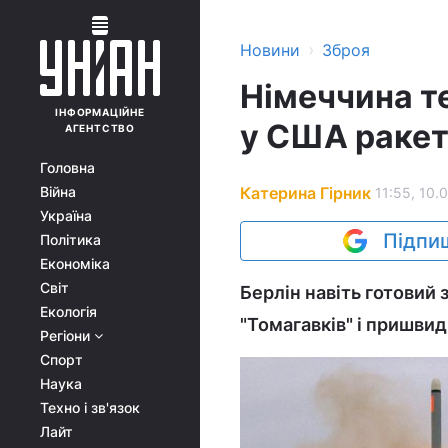
›
Новини
Зброя
Німеччина т
ІНФОРМАЦІЙНЕ
у США ракет
АГЕНТСТВО
Головна
Катерина Гірник
Війна
11:55, 10.
Україна
Підпиш
Політика
Економіка
Світ
Берлін навіть готовий
Екологія
"Томагавків" і пришвид
Регіони
Спорт
Наука
Техно і зв'язок
Лайт