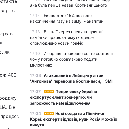
ростають
яка була перша назва Кропивницького
творює
17:14
Експорт до 15% не зірве
накопичення газу на зиму, - аналітик
17:13
В Італії через спеку популярні
веру в
пам'ятки працюватимуть довше:
ав
оприлюднено новий графік
о, як
17:10
7 серпня: церковне свято сьогодні,
чому потрібно обов’язково подати
милостиню
кож 400
17:08
Атакований в Лейпцигу літак
"Антонова" перевозив боєприпаси, - ЗМІ
17:07
Попри спеку Україна
УНІАН
експортує електроенергію: чи
продажу
загрожують нам відключення
ША. Він
17:04
Нові солдати з Північної
УНІАН
процес".
Кореї: експерт відповів, куди Росія може їх
кинути