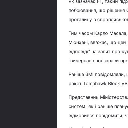
Як зазначає FT, такий під
побоювання, що рішення 
прогалину в європейськом
Тим часом Карло Масала, 
Мюнхені, вважає, що цей 
відповіді" на запит про к
"вичерпав свої запаси прот
Раніше ЗМІ повідомляли, 
ракет Tomahawk Block VB
Представник Міністерств
систем "як і раніше план
відмовився повідомити, ч