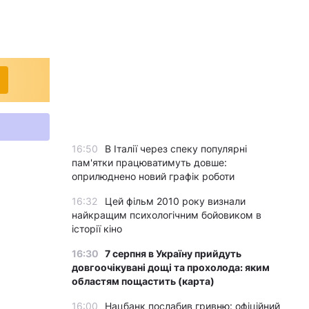
16:50
В Італії через спеку популярні
пам'ятки працюватимуть довше:
оприлюднено новий графік роботи
16:32
Цей фільм 2010 року визнали
найкращим психологічним бойовиком в
історії кіно
16:30
7 серпня в Україну прийдуть
довгоочікувані дощі та прохолода: яким
областям пощастить (карта)
16:00
Нацбанк послабив гривню: офіційний