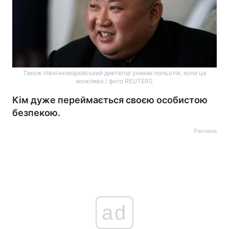
Також північнокорейський диктатор уникає польотів, коли це
можливо / фото REUTERS
Кім дуже переймається своєю особистою
безпекою.
Реклама
ad