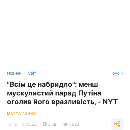
›
Новини
Світ
рус
"Всім це набридло": менш
мускулистий парад Путіна
оголив його вразливість, - NYT
МАРТА ГИЧКО
13:19, 10.05.26
3 хв.
3922