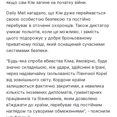
якщо сам Кім загине на початку війни.
Daily Mail нагадало, що Кім дуже переймається
своєю особистою безпекою та постійно
перебуває в оточенні охоронців. Також диктатор
уникає польотів, коли це можливо, і замість
цього подорожує у добре броньованому
приватному поїзді, який оснащений сучасними
системами безпеки.
"Будь-яка спроба вбивства Кіма, ймовірно, буде
значно складнішою, ніж удари, здійснені в Ірані,
через надзвичайну ізольованість Північної Кореї
від зовнішнього світу. Кордони країни
залишаються фактично закритими, а невелика
кількість іноземних дипломатів, гуманітарних
працівників та бізнесменів, яким дозволено
в’їжджати до країни, перебуває під постійним
наглядом та суворими обмеженнями", - пояснили