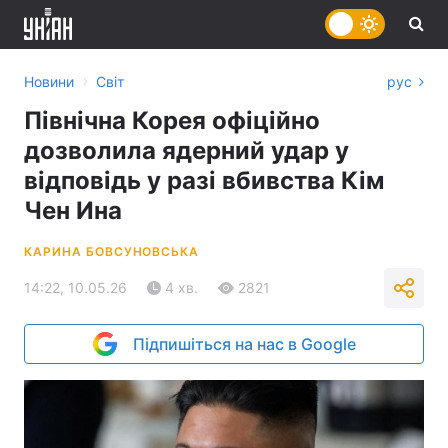
›
Новини
Світ
рус
Північна Корея офіційно
дозволила ядерний удар у
відповідь у разі вбивства Кім
Чен Ина
КАРИНА БОВСУНОВСЬКА
14:22, 10.05.26
4 хв.
2821
Підпишіться на нас в Google