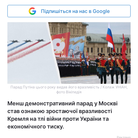
Підпишіться на нас в Google
Парад Путіна цього року видав його вразливість / Колаж УНІАН,
фото Вікіпедія
Менш демонстративний парад у Москві
став ознакою зростаючої вразливості
Кремля на тлі війни проти України та
економічного тиску.
Реклама