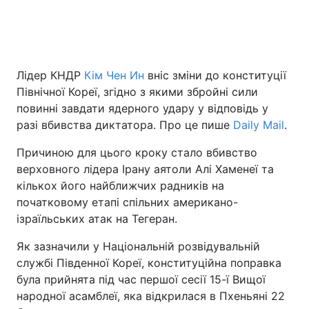
Головна
Війна
Лідер КНДР
Кім Чен Ин
вніс зміни до конституції
Україна
Політика
Північної Кореї, згідно з якими збройні сили
повинні завдати ядерного удару у відповідь у
Економіка
Світ
разі вбивства диктатора. Про це пише
Daily Mail
.
Спорт
Наука
Причиною для цього кроку стало вбивство
верховного лідера Ірану аятоли Алі Хаменеї та
Техно і зв'язок
Лайт
кількох його найближчих радників на
початковому етапі спільних американо-
Зброя
Інциденти
ізраїльських атак на Тегеран.
Здоров'я
Туризм
Як зазначили у Національній розвідувальній
службі Південної Кореї, конституційна поправка
Цікавинки
Погода
була прийнята під час першої сесії 15-ї Вищої
народної асамблеї, яка відкрилася в Пхеньяні 22
Екологія
Регіони