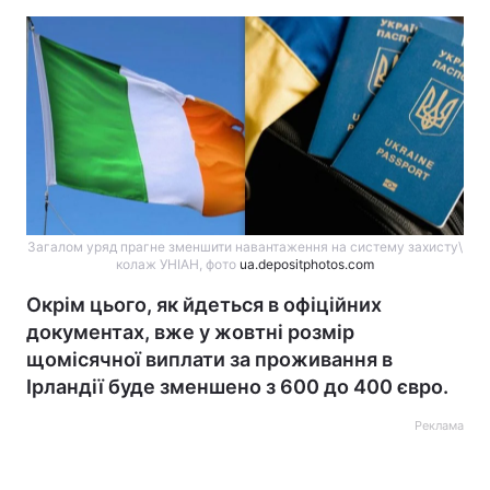
Загалом уряд прагне зменшити навантаження на систему захисту\
колаж УНІАН, фото
ua.depositphotos.com
Окрім цього, як йдеться в офіційних
документах, вже у жовтні розмір
щомісячної виплати за проживання в
Ірландії буде зменшено з 600 до 400 євро.
Реклама