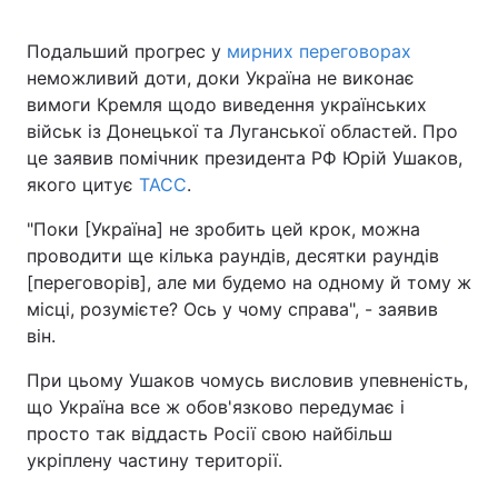
Подальший прогрес у
мирних переговорах
неможливий доти, доки Україна не виконає
вимоги Кремля щодо виведення українських
військ із Донецької та Луганської областей. Про
це заявив помічник президента РФ Юрій Ушаков,
якого цитує
ТАСС
.
"Поки [Україна] не зробить цей крок, можна
проводити ще кілька раундів, десятки раундів
[переговорів], але ми будемо на одному й тому ж
місці, розумієте? Ось у чому справа", - заявив
він.
При цьому Ушаков чомусь висловив упевненість,
що Україна все ж обов'язково передумає і
просто так віддасть Росії свою найбільш
укріплену частину території.