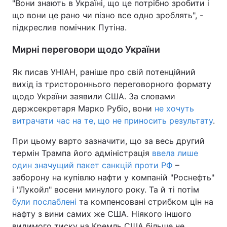
"Вони знають в Україні, що це потрібно зробити і
що вони це рано чи пізно все одно зроблять", -
підкреслив помічник Путіна.
Мирні переговори щодо України
Як писав УНІАН, раніше про свій потенційний
вихід із тристороннього переговорного формату
щодо України заявили США. За словами
держсекретаря Марко Рубіо, вони
не хочуть
витрачати час на те, що не приносить результату
.
При цьому варто зазначити, що за весь другий
термін Трампа його адміністрація
ввела лише
один значущий пакет санкцій проти РФ
–
заборону на купівлю нафти у компаній "Роснефть"
і "Лукойл" восени минулого року. Та й ті потім
були послаблені
та компенсовані стрибком цін на
нафту з вини самих же США. Ніякого іншого
видимого тиску на Кремль США більше не