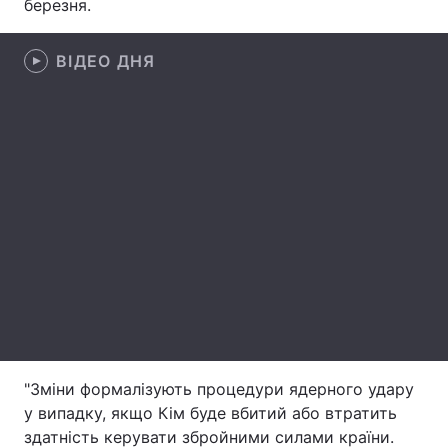
березня.
Лонгріди
ВІДЕО ДНЯ
Відео з Youtube
Статті
Інтерв'ю
Думки
Архів
Вакансії
Контакти
Послуги
"Зміни формалізують процедури ядерного удару
у випадку, якщо Кім буде вбитий або втратить
здатність керувати збройними силами країни.