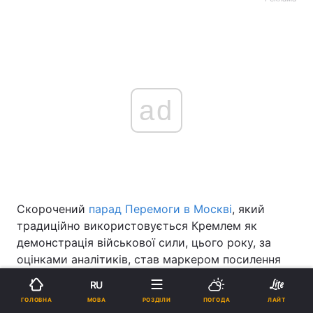
ad
Скорочений
парад Перемоги в Москві
, який
традиційно використовується Кремлем як
демонстрація військової сили, цього року, за
оцінками аналітиків, став маркером посилення
вразливості влади Росії на тлі війни проти
RU
України, пише
The New York Times.
МОВА
ГОЛОВНА
РОЗДІЛИ
ПОГОДА
ЛАЙТ