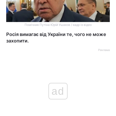
Помічник Путіна Юрій Ушаков / кадр із відео
Росія вимагає від України те, чого не може
захопити.
Реклама
ad