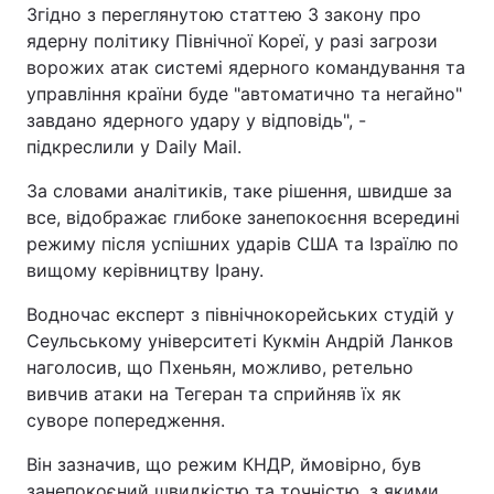
Згідно з переглянутою статтею 3 закону про
Тема оформлення
ядерну політику Північної Кореї, у разі загрози
ворожих атак системі ядерного командування та
управління країни буде "автоматично та негайно"
завдано ядерного удару у відповідь", -
підкреслили у Daily Mail.
За словами аналітиків, таке рішення, швидше за
все, відображає глибоке занепокоєння всередині
режиму після успішних ударів США та Ізраїлю по
вищому керівництву Ірану.
Водночас експерт з північнокорейських студій у
Сеульському університеті Кукмін Андрій Ланков
наголосив, що Пхеньян, можливо, ретельно
вивчив атаки на Тегеран та сприйняв їх як
суворе попередження.
Він зазначив, що режим КНДР, ймовірно, був
занепокоєний швидкістю та точністю, з якими