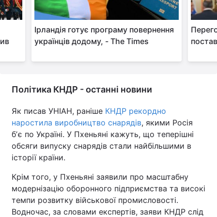
Ірландія готує програму повернення
Перего
лив
українців додому, - The Times
постав
Політика КНДР - останні новини
Як писав УНІАН, раніше
КНДР рекордно
наростила виробництво снарядів
, якими Росія
бʼє по Україні. У Пхеньяні кажуть, що теперішні
обсяги випуску снарядів стали найбільшими в
історії країни.
Крім того, у Пхеньяні заявили про масштабну
модернізацію оборонного підприємства та високі
темпи розвитку військової промисловості.
Водночас, за словами експертів, заяви КНДР слід