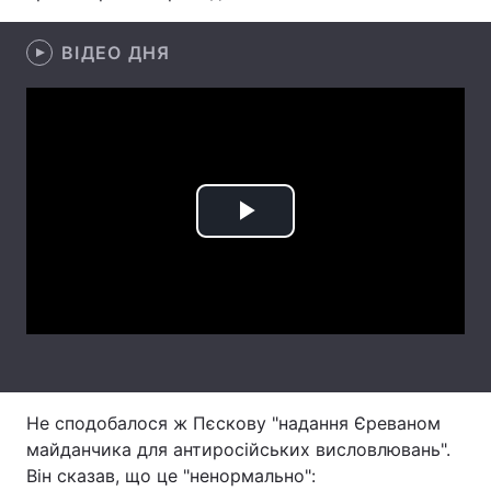
Лонгріди
ВІДЕО ДНЯ
Відео з Youtube
Статті
Інтерв'ю
Думки
Архів
Вакансії
Play
Контакти
Video
Послуги
Не сподобалося ж Пєскову "надання Єреваном
майданчика для антиросійських висловлювань".
Він сказав, що це "ненормально":