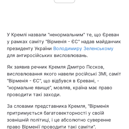
Головна
Війна
У Кремлі назвали "ненормальним" те, що Єреван
Україна
Політика
у рамках саміту "Вірменія - ЄС" надав майданчик
президенту України
Володимиру Зеленському
Економіка
Світ
для антиросійських висловлювань.
Спорт
Наука
Як заявив речник Кремля Дмитро Пєсков,
висловлювання якого навели російські ЗМІ, саміт
Техно і зв'язок
Лайт
"Вірменія - ЄС", що відбувся в Єревані, -
"нормальне явище", мовляв, країна має право
Зброя
Інциденти
проводити такі заходи.
Здоров'я
Туризм
За словами представника Кремля, "Вірменія
притримується багатовекторності у своїй
Цікавинки
Погода
зовнішній політиці, і це абсолютно суверенне
Екологія
Регіони
право Вірменії проводити такі саміти".