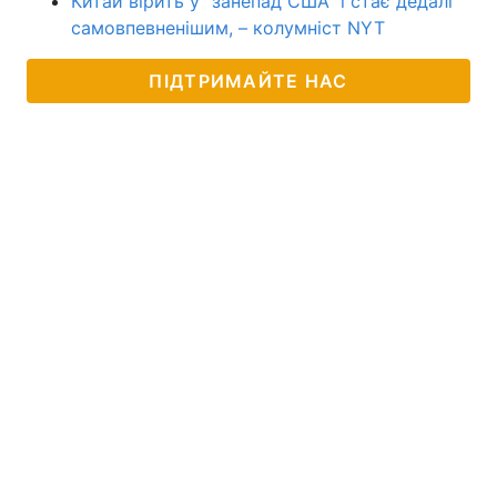
Китай вірить у "занепад США" і стає дедалі
самовпевненішим, – колумніст NYT
ПІДТРИМАЙТЕ НАС