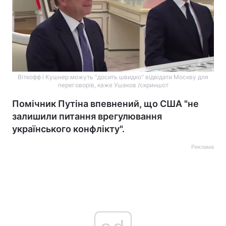
Віткофф і Кушнер можуть "досить швидко" відвідати Москву для
переговорів, каже Ушаков /скриншот
Помічник Путіна впевнений, що США "не
залишили питання врегулювання
українського конфлікту".
Реклама