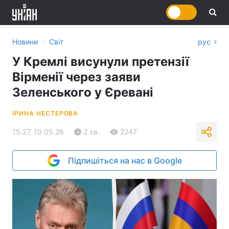
›
Новини
Світ
рус
У Кремлі висунули претензії
Вірменії через заяви
Зеленського у Єревані
ІРИНА НЕСТЕРОВА
15:27, 10.05.26
2 хв.
2247
Підпишіться на нас в Google