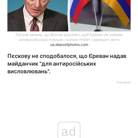
Пєсков заявив, що Москві важливо, щоб Єреван не займав
антиросійськую позицію / колаж УНІАН, скриншот, фото
ua.depositphotos.com
Пєскову не сподобалося, що Єреван надав
майданчик "для антиросійських
висловлювань".
Реклама
ad