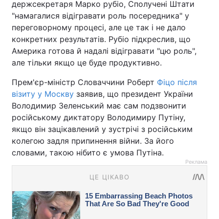
держсекретаря Марко рубіо, Сполучені Штати
"намагалися відігравати роль посередника" у
переговорному процесі, але це так і не дало
конкретних результатів. Рубіо підкреслив, що
Америка готова й надалі відігравати "цю роль",
але тільки якщо це буде продуктивно.
Прем'єр-міністр Словаччини Роберт
Фіцо після
візиту у Москву
заявив, що президент України
Володимир Зеленський має сам подзвонити
російському диктатору Володимиру Путіну,
якщо він зацікавлений у зустрічі з російським
колегою задля припинення війни. За його
словами, такою нібито є умова Путіна.
Реклама