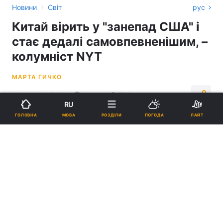
›
Новини
Світ
рус
Китай вірить у "занепад США" і
стає дедалі самовпевненішим, –
колумніст NYT
МАРТА ГИЧКО
14:24, 10.05.26
4 хв.
798
RU
МОВА
ГОЛОВНА
РОЗДІЛИ
ПОГОДА
ЛАЙТ
Підпишіться на нас в Google