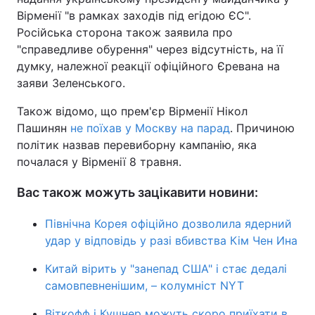
Вірменії "в рамках заходів під егідою ЄС".
Російська сторона також заявила про
"справедливе обурення" через відсутність, на її
думку, належної реакції офіційного Єревана на
заяви Зеленського.
Також відомо, що прем'єр Вірменії Нікол
Пашинян
не поїхав у Москву на парад
. Причиною
політик назвав перевиборну кампанію, яка
почалася у Вірменії 8 травня.
Вас також можуть зацікавити новини:
Північна Корея офіційно дозволила ядерний
удар у відповідь у разі вбивства Кім Чен Ина
Китай вірить у "занепад США" і стає дедалі
самовпевненішим, – колумніст NYT
Віткофф і Кушнер можуть скоро приїхати в