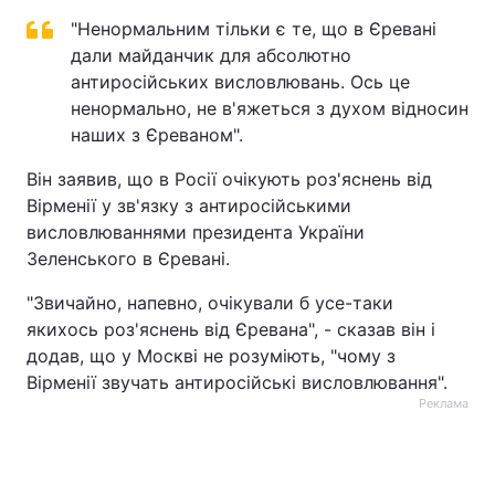
"Ненормальним тільки є те, що в Єревані
Тема оформлення
дали майданчик для абсолютно
антиросійських висловлювань. Ось це
ненормально, не в'яжеться з духом відносин
наших з Єреваном".
Він заявив, що в Росії очікують роз'яснень від
Вірменії у зв'язку з антиросійськими
висловлюваннями президента України
Зеленського в Єревані.
"Звичайно, напевно, очікували б усе-таки
якихось роз'яснень від Єревана", - сказав він і
додав, що у Москві не розуміють, "чому з
Вірменії звучать антиросійські висловлювання".
Реклама