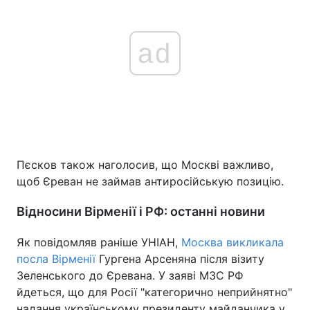
ad
Пєсков також наголосив, що Москві важливо,
щоб Єреван не займав антиросійськую позицію.
Відносини Вірменії і РФ: останні новини
Як повідомляв раніше УНІАН,
Москва викликала
посла Вірменії
Гургена Арсеняна після візиту
Зеленського до Єревана. У заяві МЗС РФ
йдеться, що для Росії "категорично неприйнятно"
надання українському президенту майданчика у