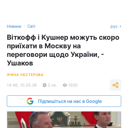
›
Новини
Світ
рус
Віткофф і Кушнер можуть скоро
приїхати в Москву на
переговори щодо України, -
Ушаков
ІРИНА НЕСТЕРОВА
14:46, 10.05.26
2 хв.
1920
Підпишіться на нас в Google