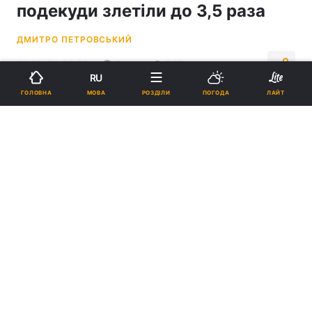
подекуди злетіли до 3,5 раза
ДМИТРО ПЕТРОВСЬКИЙ
14:12, 24.04.26
5 хв.
782
RU
МОВА
ГОЛОВНА
РОЗДІЛИ
ПОГОДА
ЛАЙТ
Підпишіться на нас в Google
Найвищу медіанну вартість на купівлю паркомісця зафіксовано у
Софіївській Борщагівці / колаж УНІАН, фото УНІАН