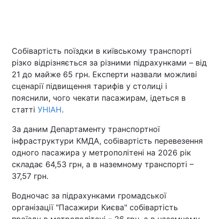
Головна
Війна
Собівартість поїздки в київському транспорті
різко відрізняється за різними підрахунками – від
Україна
Політика
21 до майже 65 грн. Експерти назвали можливі
Економіка
Світ
сценарії підвищення тарифів у столиці і
пояснили, чого чекати пасажирам, ідеться в
Спорт
Наука
статті
УНІАН
.
Техно і зв'язок
Лайт
За даним Департаменту транспортної
інфраструктури КМДА, собівартість перевезення
Зброя
Інциденти
одного пасажира у метрополітені на 2026 рік
складає 64,53 грн, а в наземному транспорті –
Здоров'я
Туризм
37,57 грн.
Цікавинки
Погода
Водночас за підрахунками громадської
організації "Пасажири Києва" собівартість
Екологія
Регіони