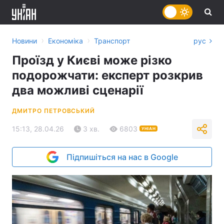
›
›
Новини
Економіка
Транспорт
рус
Проїзд у Києві може різко
подорожчати: експерт розкрив
два можливі сценарії
ДМИТРО ПЕТРОВСЬКИЙ
15:13, 28.04.26
3 хв.
6803
УНІАН
Підпишіться на нас в Google