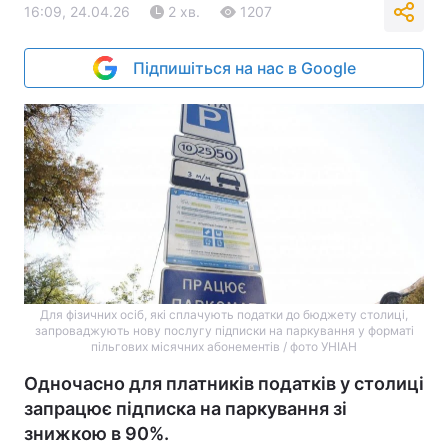
16:09, 24.04.26
2 хв.
1207
Підпишіться на нас в Google
Для фізичних осіб, які сплачують податки до бюджету столиці,
запроваджують нову послугу підписки на паркування у форматі
пільгових місячних абонементів / фото УНІАН
Одночасно для платників податків у столиці
запрацює підписка на паркування зі
знижкою в 90%.