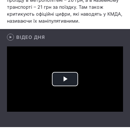
проїзду в метрополітені – 26 грн, а в наземному
транспорті – 21 грн за поїздку. Там також
Лонгріди
критикують офіційні цифри, які наводять у КМДА,
називаючи їх маніпулятивними.
Відео з Youtube
Статті
ВІДЕО ДНЯ
Інтерв'ю
Думки
Архів
Вакансії
Контакти
Послуги
Play
Video