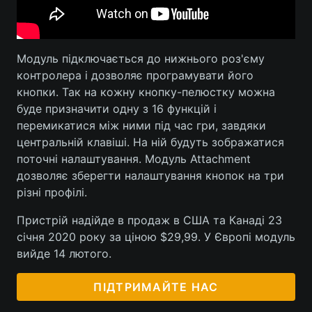
Лонгріди
Модуль підключається до нижнього роз'єму
Відео з Youtube
Статті
контролера і дозволяє програмувати його
кнопки. Так на кожну кнопку-пелюстку можна
Інтерв'ю
Думки
буде призначити одну з 16 функцій і
перемикатися між ними під час гри, завдяки
Архів
Вакансії
центральній клавіші. На ній будуть зображатися
Контакти
поточні налаштування. Модуль Attachment
дозволяє зберегти налаштування кнопок на три
Послуги
різні профілі.
Пристрій надійде в продаж в США та Канаді 23
січня 2020 року за ціною $29,99. У Європі модуль
вийде 14 лютого.
ПІДТРИМАЙТЕ НАС