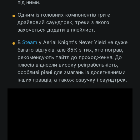
під ними.
Лонгріди
Одним із головних компонентів гри є
драйвовий саундтрек, треки з якого
Відео з Youtube
захочеться додати в плейлист.
Статті
В
Steam
у Aerial Knight's Never Yield не дуже
Інтерв'ю
Думки
багато відгуків, але 85% з тих, хто пограв,
Архів
рекомендують тайтл до проходження. До
Вакансії
плюсів віднесли високу реіграбельність,
Контакти
особливі рівні для змагань із досягненнями
інших гравців, а також озвучку і саундтрек.
Послуги