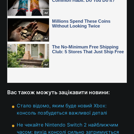
Вас також можуть зацікавити новини:
Стало відомо, яким буде новий Xbox:
консоль позбудеться важливої деталі
Не чекайте Nintendo Switch 2 найближчим
часом: вихід консолі сильно затримується