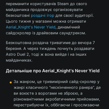
переманити користувачів Steam до свого
майданчика продовжує організовувати
безкоштовні
роздачі ігор
для своєї аудиторії.
Цього тижня у магазині можна отримати
Головна
Війна
Aerial_Knight's Never Yield
, динамічний
Україна
Політика
сайдскролер із драйвовим саундтреком.
Безкоштовна роздача триватиме до вечора 7
Економіка
Світ
березня. А через тиждень почнуть роздавати
Спорт
Наука
Astro Duel 2, тоді ж вона вийде і на інших
майданчиках.
Техно і зв'язок
Лайт
Детальніше про Aerial_Knight's Never Yield
Зброя
Інциденти
За жанром, це тривимірний сайд-скролер у
Здоров'я
Туризм
жанрі класичного "нескінченного ранера", де
ви воюєте з ворогами не зброєю, а
Цікавинки
Погода
різноманітними акробатичними прийомами,
перестрибуючи їх, оббігаючи і прослизаючи
Екологія
Регіони