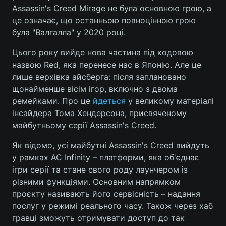
Assassin's Creed Mirage не була основною грою, а
це означає, що останньою повноцінною грою
була "Валгалла" у 2020 році.
Цього року вийде нова частина під кодовою
назвою Red, яка перенесе нас в Японію. Але це
лише верхівка айсберга: після заплановано
щонайменше вісім ігор, включно з двома
ремейками. Про це
йдеться
у великому матеріалі
інсайдера Тома Хендерсона, присвяченому
майбутньому серії Assassin's Creed.
Як відомо, усі майбутні Assassin's Creed вийдуть
у рамках AC Infinity – платформи, яка об'єднає
ігри серії та стане свого роду лаунчером із
різними функціями. Основним напрямком
проєкту називають його сервісність – надання
послуг у режимі реального часу. Також через хаб
гравці зможуть отримувати доступ до так