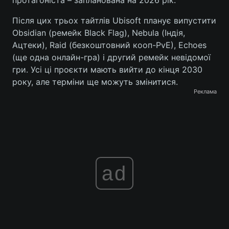
протагоніста – запланована на 2026 рік.
Після цих трьох тайтлів Ubisoft планує випустити
Obsidian (ремейк Black Flag), Nebula (Індія,
Ацтеки), Raid (безкоштовний кооп-PvE), Echoes
(ще одна онлайн-гра) і другий ремейк невідомої
гри. Усі ці проєкти мають вийти до кінця 2030
року, але терміни ще можуть змінитися.
Реклама
ad