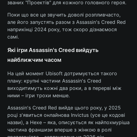
званих "Проектів" для кожного головного героя.
Поки що все це звучить доволі розпливчасто,
але його запустять разом з Assassin's Creed Red
наприкінці 2024 року, тож скоро дізнаємося
самі.
Які ігри Assassin's Creed вийдуть
найближчим часом
На цей момент Ubisoft дотримується такого
плану: крупні частини Assassin's Creed
виходитимуть кожні два роки, а в перерві між
ними – ігри трохи менше.
Assassin's Creed Red вийде цього року, у 2025
році з'явиться онлайнова Invictus (усе це кодові
назви), а Hexe – яка, описується як найпохмуріша
частина франшизи вперше з жінкою в ролі