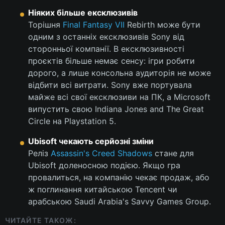
Ніяких більше ексклюзивів
Лонгріди
Торішня
Final Fantasy VII
Rebirth може бути
одним з останніх ексклюзивів Sony від
Відео з Youtube
Статті
сторонньої компанії. В ексклюзивності
проєктів більше немає сенсу: ігри робити
Інтерв'ю
Думки
дорого, а лише консольна аудиторія не може
відбити всі витрати. Sony вже портувала
Архів
Вакансії
майже всі свої ексклюзиви на ПК, а Microsoft
випустить свою Indiana Jones and The Great
Контакти
Circle на Playstation 5.
Послуги
Ubisoft
чекають серйозні зміни
Реліз
Assassin's Creed Shadows
стане для
Ubisoft доленосною подією. Якщо гра
провалиться, на компанію чекає продаж, або
ж поглинання китайською Tencent чи
арабською Saudi Arabia's Savvy Games Group.
ЧИТАЙТЕ ТАКОЖ: