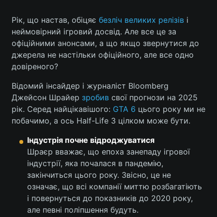
Рік, що настав, обіцяє
безліч великих релізів
і
неймовірний ігровий досвід. Але все це за
Головна
Війна
офіційними анонсами, а що якщо звернутися до
джерела не настільки офіційного, але все одно
Україна
Політика
довіреного?
Економіка
Світ
Відомий інсайдер і журналіст Bloomberg
Джейсон Шрайер
зробив
свої прогнози на 2025
Спорт
Наука
рік. Серед найцікавішого:
GTA 6
цього року ми не
побачимо, а ось Half-Life 3 цілком може бути.
Техно і зв'язок
Лайт
Індустрія почне відроджуватися
Зброя
Інциденти
Шраєр вважає, що епоха занепаду ігрової
індустрії, яка почалася в пандемію,
Здоров'я
Туризм
закінчиться цього року. Звісно, це не
означає, що всі компанії миттю розбагатіють
Цікавинки
Погода
і повернуться до показників до 2020 року,
але певні поліпшення будуть.
Екологія
Регіони