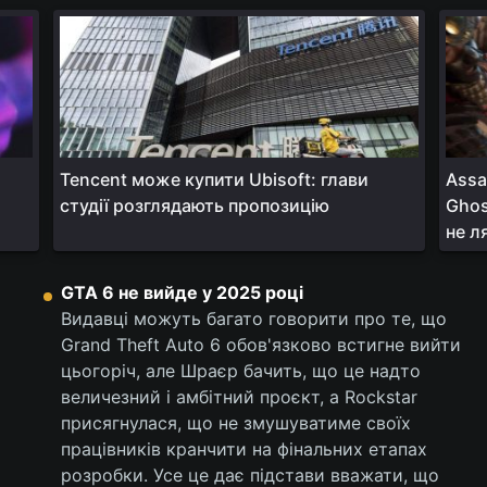
Тема оформлення
Tencent може купити Ubisoft: глави
Assa
студії розглядають пропозицію
Ghos
не л
GTA 6 не вийде у 2025 році
Видавці можуть багато говорити про те, що
Grand Theft Auto 6 обов'язково встигне вийти
цьогоріч, але Шраєр бачить, що це надто
величезний і амбітний проєкт, а Rockstar
присягнулася, що не змушуватиме своїх
працівників кранчити на фінальних етапах
розробки. Усе це дає підстави вважати, що