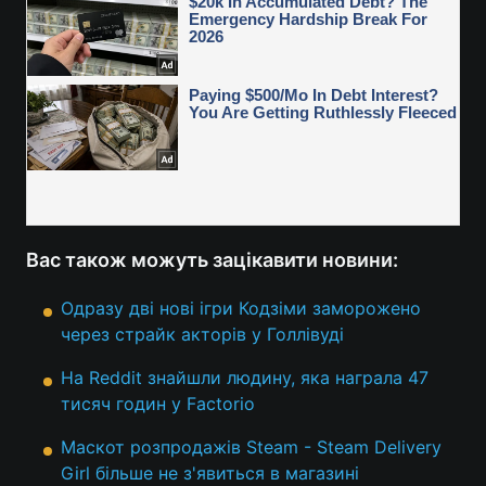
Вас також можуть зацікавити новини:
Одразу дві нові ігри Кодзіми заморожено
через страйк акторів у Голлівуді
На Reddit знайшли людину, яка награла 47
тисяч годин у Factorio
Маскот розпродажів Steam - Steam Delivery
Girl більше не з'явиться в магазині