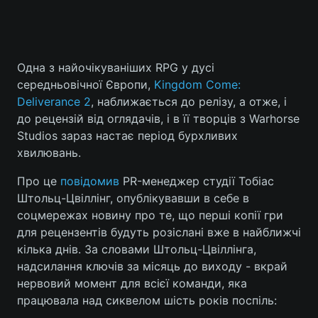
Одна з найочікуваніших RPG у дусі
середньовічної Європи,
Kingdom Come:
Deliverance 2
, наближається до релізу, а отже, і
до рецензій від оглядачів, і в її творців з Warhorse
Studios зараз настає період бурхливих
хвилювань.
Про це
повідомив
PR-менеджер студії Тобіас
Штольц-Цвіллінг, опублікувавши в себе в
соцмережах новину про те, що перші копії гри
для рецензентів будуть розіслані вже в найближчі
кілька днів. За словами Штольц-Цвіллінга,
надсилання ключів за місяць до виходу - вкрай
нервовий момент для всієї команди, яка
працювала над сиквелом шість років поспіль: