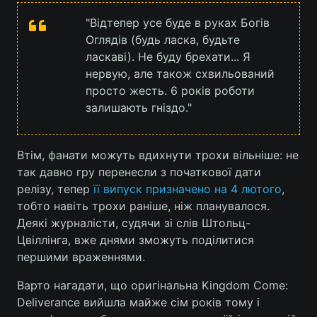
"Відтепер усе буде в руках Богів
Оглядів (будь ласка, будьте
ласкаві). Не буду брехати... Я
нервую, але також схвильований
просто жесть. 6 років роботи
залишають гніздо."
Втім, фанати можуть вдихнути трохи вільніше: не
так давно гру перенесли з початкової дати
релізу, тепер
її випуск призначено на 4 лютого
,
тобто навіть трохи раніше, ніж планувалося.
Деякі журналісти, судячи зі слів Штольц-
Цвіллінга, вже днями зможуть поділитися
першими враженнями.
Варто нагадати, що оригінальна Kingdom Come:
Deliverance вийшла майже сім років тому і