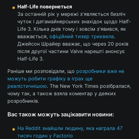
Half-Life повернеться
За останній рік у мережі з'являється безліч
чуток і датамайнерських знахідок щодо Half-
Life 3. Кілька днів тому і зовсім з'явився, як
вважається,
офіційний тизер триквела
.
Джейсон Шрайер вважає, що через 20 років
після другої частини Valve нарешті анонсує
Half-Life 3.
Раніше ми розповідали, що
розробники вже не
можуть робити графіку в іграх ще
реалістичнішою
. The New York Times розібралася,
чому так, а також взяла коментар у деяких
розробників.
Вас також можуть зацікавити новини:
На Reddit знайшли людину, яка награла 47
тисяч годин у Factorio