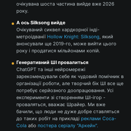
очікувана шоста частина вийде вже 2026
року.
А ось Silksong вийде
Очікуваний сиквел хардкорної інді-
метроідванії
Hollow Knight: Silksong
, який
анонсували ще 2019-го, може вийти цього
року і продатися мільйонами копій.
Генеративний ШІ провалиться
ChatGPT та інші нейромережі
зарекомендували себе як чудовий помічник в
організації роботи, але творчий бік ШІ все ще
потребує серйозного доопрацювання. Усі
експерименти зі створенням ШІ-ігор -
проваляться, вважає Шрайер. Ми вже
бачили, що люди не дуже добре ставляться
до таких робіт на прикладі
реклами Coca-
Cola
або
постера серіалу "Аркейн".