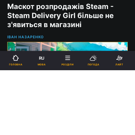
Маскот розпродажів Steam -
Steam Delivery Girl більше не
з'явиться в магазині
ІВАН НАЗАРЕНКО
RU
МОВА
ГОЛОВНА
РОЗДІЛИ
ПОГОДА
ЛАЙТ
Steam Delivery Girl більше не з'явиться в магазині / Фото - Valve /
Nemu
18:30, 03.01.2025
2 хв.
12031
У художниці закінчився контракт із Valve.