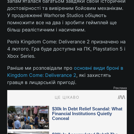
запам'яталася багатьом завдяки своїй історичній
достовірності та вивіреним бойовим механікам.
У продовженні Warhorse Studios обіцяють
помножити все на два і зробити геймплей ще
більш реалістичним і насиченим.
Реліз Kingdom Come: Deliverance 2 призначено на
4 лютого. Гра буде доступна на ПК, Playstation 5 і
Xbox Series.
Раніше ми розповідали про
основні види броні в
Kingdom Come: Deliverance 2
, які захистять
гравця в лицарській пригоді.
Реклама