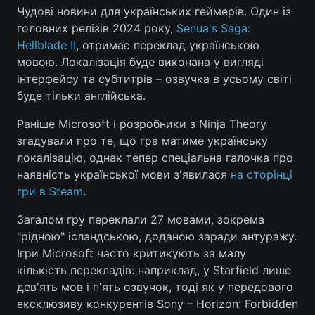
Чудові новини для українських геймерів. Один із
головних релізів 2024 року,
Senua's Saga:
Hellblade II
, отримає переклад українською
Головна
Війна
мовою. Локалізація буде виконана у вигляді
інтерфейсу та субтитрів – озвучка в усьому світі
Україна
Політика
буде тільки англійська.
Економіка
Світ
Раніше Microsoft і розробники з Ninja Theory
згадували про те, що гра матиме українську
Спорт
Наука
локалізацію, однак тепер спеціальна галочка про
наявність української мови з'явилася
на сторінці
Техно і зв'язок
Лайт
гри в Steam
.
Зброя
Інциденти
Загалом гру переклали 27 мовами, зокрема
"рідною" ісландською, доданою заради антуражу.
Здоров'я
Туризм
Ігри Microsoft часто критикують за малу
кількість перекладів: наприклад, у Starfield лише
Цікавинки
Погода
дев'ять мов і п'ять озвучок, тоді як у передового
ексклюзиву конкурентів Sony – Horizon: Forbidden
Екологія
Регіони