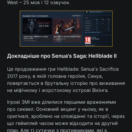
West – 25 мов і 12 озвучок.
Лонгріди
Відео з Youtube
Статті
Інтерв'ю
Думки
Архів
Вакансії
Докладніше про Senua's Saga: Hellblade II
Контакти
Це продовження гри Hellblade: Senua's Sacrifice
2017 року, в якій головна героїня, Сенуа,
Послуги
повертається в брутальну історію про виживання
на міфічному і жорстокому острові Вікінга.
Ігрові ЗМІ вже ділилися першими враженнями
про сиквел. Основний акцент у ньому, як в
оригіналі, зроблено на оповіданні та історії, через
що геймплей часом може відходити на другий
план. Але ті сутички з противниками, які є,