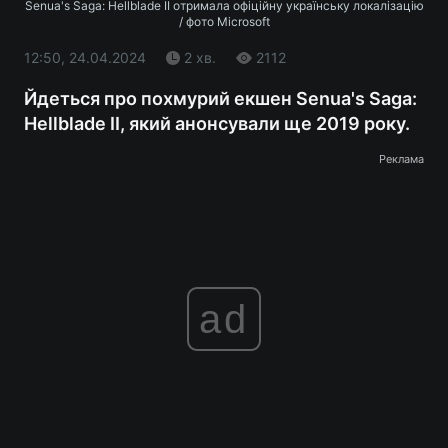
Senua's Saga: Hellblade II отримала офіційну українську локалізацію
/ фото Microsoft
12:50, 24.04.2024
2 хв.
2112
Йдеться про похмурий екшен Senua's Saga:
Hellblade II, який анонсували ще 2019 року.
Реклама
ad