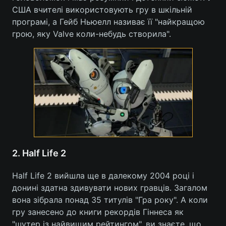
США вчителі використовують гру в шкільній
програмі, а Гейб Ньюелл називає її "найкращою
грою, яку Valve коли-небудь створила".
2. Half Life 2
Half Life 2 вийшла ще в далекому 2004 році і
донині здатна здивувати нових гравців. Загалом
вона зібрала понад 35 титулів "Гра року". А коли
гру занесено до книги рекордів Гіннеса як
"шутер із найвищим рейтингом", ви знаєте, що