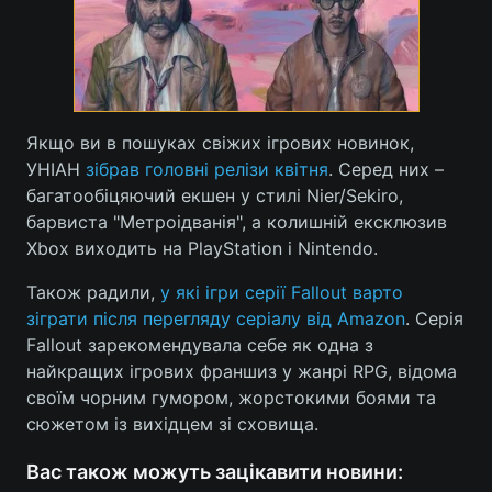
Якщо ви в пошуках свіжих ігрових новинок,
УНІАН
зібрав головні релізи квітня
. Серед них –
багатообіцяючий екшен у стилі Nier/Sekiro,
барвиста "Метроідванія", а колишній ексклюзив
Xbox виходить на PlayStation і Nintendo.
Також радили,
у які ігри серії Fallout варто
зіграти після перегляду серіалу від Amazon
. Серія
Fallout зарекомендувала себе як одна з
найкращих ігрових франшиз у жанрі RPG, відома
своїм чорним гумором, жорстокими боями та
сюжетом із вихідцем зі сховища.
Вас також можуть зацікавити новини: