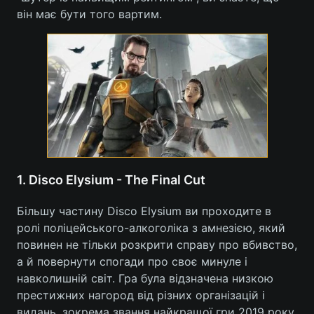
він має бути того вартим.
1. Disco Elysium - The Final Cut
Більшу частину Disco Elysium ви проходите в
ролі поліцейського-алкоголіка з амнезією, який
повинен не тільки розкрити справу про вбивство,
а й повернути спогади про своє минуле і
навколишній світ. Гра була відзначена низкою
престижних нагород від різних організацій і
видань, зокрема звання найкращої гри 2019 року