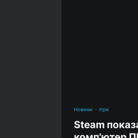
›
Новини
Ігри
Steam показ
комп'ютер П