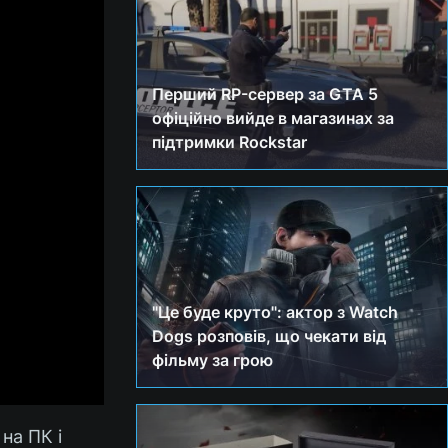
Перший RP-сервер за GTA 5
офіційно вийде в магазинах за
підтримки Rockstar
"Це буде круто": актор з Watch
Dogs розповів, що чекати від
фільму за грою
на ПК і