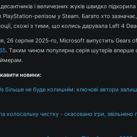
 десантників і величезних жуків швидко підкорила 
PlayStation-релізом у Steam. Багато хто зазначає
моції, схожі з тими, що колись дарувала Left 4 Dea
я, 26 серпня 2025-го, Microsoft випустить Gears of
S5
. Таким чином популярна серія шутерів вперше 
еймерам.
кавити новини:
 Us більше не буде колишнім: ключові автори зали
ла колосальну чистку - скасовано ігри, звільнено