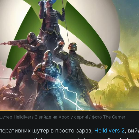
утер Helldivers 2 вийде на Xbox у серпні / фото The Gamer
перативних шутерів просто зараз,
Helldivers 2
, вий