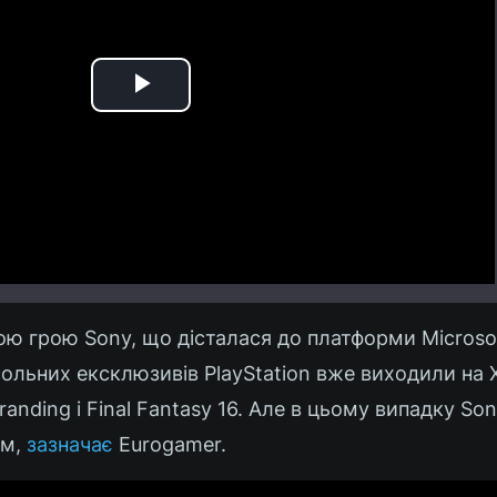
Play
Video
шою грою Sony, що дісталася до платформи Microso
ольних ексклюзивів PlayStation вже виходили на X
randing і Final Fantasy 16. Але в цьому випадку So
ем,
зазначає
Eurogamer.