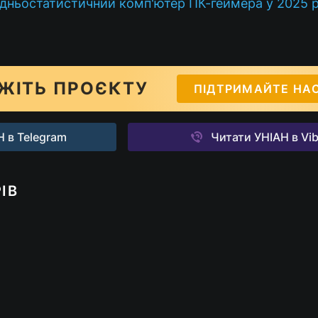
дньостатистичний комп'ютер ПК-геймера у 2025 р
ЖІТЬ ПРОЄКТУ
ПІДТРИМАЙТЕ НА
 в Telegram
Читати УНІАН в Vib
ІВ