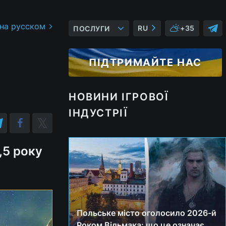
 на русском
RU
+35
ПОСЛУГИ
ПІДТРИМАЙТЕ НАС
НОВИНИ ІГРОВОЇ
ІНДУСТРІЇ
,5 року
Польське місто оголосило 2026-й
Роком Відьмака: що це означає