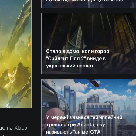
Стало відомо, коли горор
"Сайлент Гілл 2" вийде в
український прокат
У мережі з'явився геймплейний
трейлер гри Ananta, яку
де на Xbox
називають "аніме-GTA"