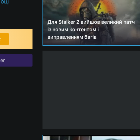
оці
Для Stalker 2 вийшов великий патч
із новим контентом і
виправленням багів
С
er