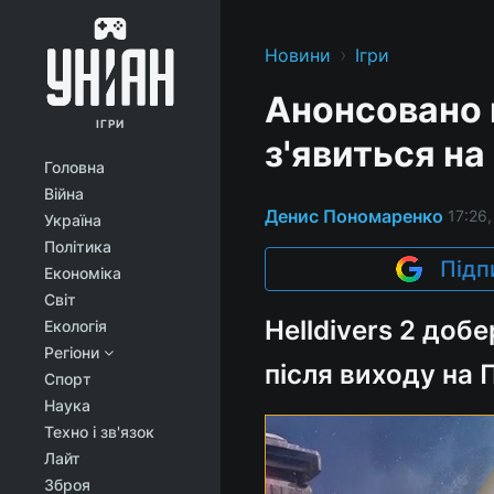
›
Новини
Ігри
Анонсовано п
ІГРИ
з'явиться на
Головна
Війна
Денис Пономаренко
17:26,
Україна
Політика
Підп
Економіка
Світ
Helldivers 2 доб
Екологія
Регіони
після виходу на П
Спорт
Наука
Техно і зв'язок
Лайт
Зброя