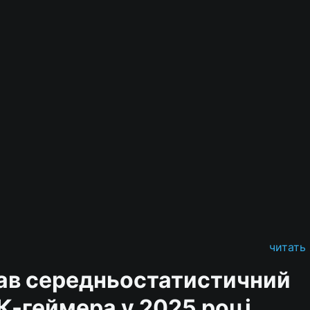
читать
ав середньостатистичний
К-геймера у 2025 році