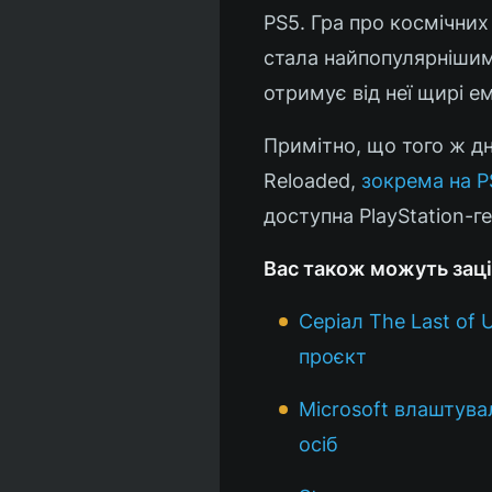
PS5. Гра про космічних
стала найпопулярнішим 
отримує від неї щирі е
Примітно, що того ж дн
Reloaded,
зокрема на P
доступна PlayStation-г
Вас також можуть заці
Серіал The Last of
проєкт
Microsoft влаштува
осіб