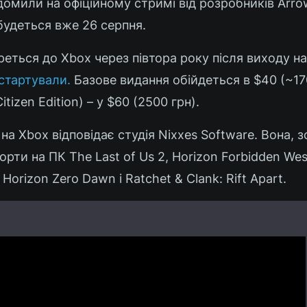
відомили на офіційному стримі від розробників Arr
дбудеться вже 26 серпня.
еться до Xbox через півтора року після виходу на 
стартували.
Базове видання обійдеться в $40 (~170
tizen Edition) – у $60 (2500 грн).
на Xbox відповідає студія Nixxes Software. Вона, 
орти на ПК The Last of Us 2, Horizon Forbidden Wes
 Horizon Zero Dawn і Ratchet & Clank: Rift Apart.