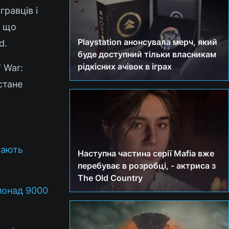
гравців і
, що
Playstation анонсувала мерч, який
d.
буде доступний тільки власникам
рідкісних ачівок в іграх
 War:
стане
шають
Наступна частина серії Mafia вже
перебуває в розробці, - актриса з
The Old Country
 понад 9000