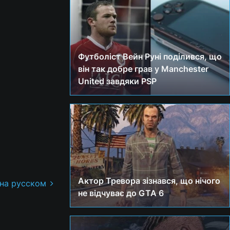
Футболіст Вейн Руні поділився, що
він так добре грав у Manchester
United завдяки PSP
Актор Тревора зізнався, що нічого
 на русском
не відчуває до GTA 6