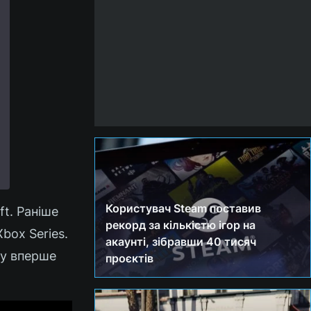
Користувач Steam поставив
ft. Раніше
рекорд за кількістю ігор на
box Series.
акаунті, зібравши 40 тисяч
ny вперше
проєктів