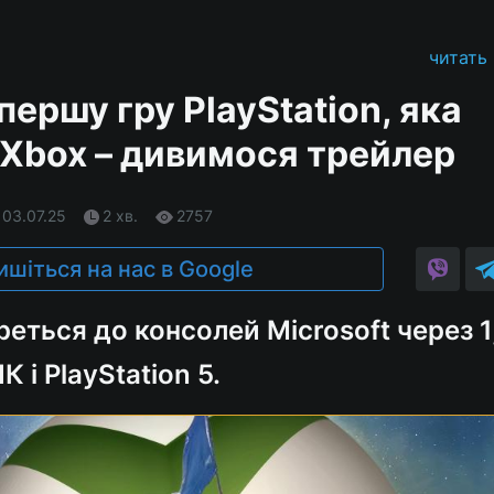
читать
ершу гру PlayStation, яка
 Xbox – дивимося трейлер
 03.07.25
2 хв.
2757
ишіться на нас в Google
ереться до консолей Microsoft через 1
К і PlayStation 5.