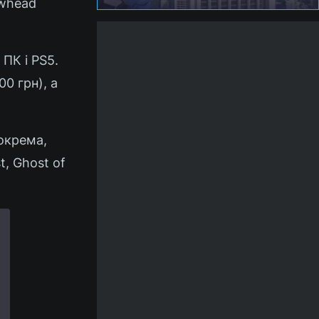
owhead
ПК і PS5.
0 грн), а
зокрема,
t, Ghost of