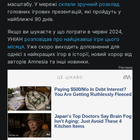
масштабу. У мережі
склали зручний розклад
головних ігрових презентацій, які пройдуть у
найближчі 90 днів.
Якщо ви шукаєте у що пограти в червні 2024,
УНІАН
розповідав про найцікавіші ігри цього
місяця
. Уже скоро виходить доповнення для
однієї з найкращих ігор в історії, новий хорор від
авторів Amnesia та інші новинки.
Реклама