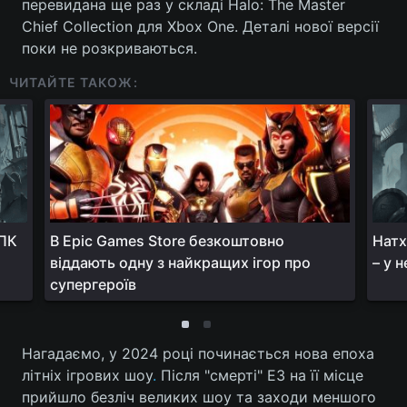
перевидана ще раз у складі Halo: The Master
Chief Collection для Xbox One. Деталі нової версії
поки не розкриваються.
ЧИТАЙТЕ ТАКОЖ:
 ПК
В Epic Games Store безкоштовно
Натх
віддають одну з найкращих ігор про
– у 
супергероїв
Нагадаємо, у 2024 році починається нова епоха
літніх ігрових шоу
.
Після "смерті" E3 на її місце
прийшло безліч великих шоу та заходи меншого