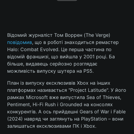
Відомий журналіст Том Воррен (The Verge)
повідомив
, що в роботі знаходиться ремастер
Halo: Combat Evolved. Це перша частина по
відомій франшизі, що вийшла у 2001 році. Ба
більше, видавець серйозно розглядає
можливість випуску шутера на PS5.
План із випуску ексклюзивів Xbox на інших
платформах називається "Project Latitude". У його
рамках Microsoft вже випустила Sea of Thieves,
Pentiment, Hi-Fi Rush і Grounded на консолях
конкурентів. А ось прийдешні Gears of War і Fable
(2024) навряд чи заглянуть на PlayStation – вони
залишаться ексклюзивами ПК і Xbox.