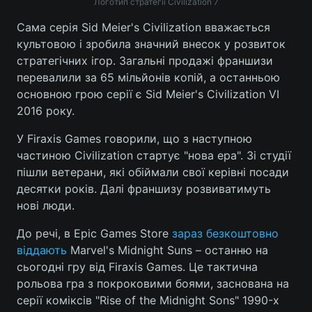
Логотип стратегії Civilization 7
Сама серія Sid Meier's Civilization вважається
культовою і зробила значний внесок у розвиток
стратегічних ігор. Загальні продажі франшизи
перевалили за 65 мільйонів копій, а останньою
основною грою серії є Sid Meier's Civilization VI
2016 року.
У Firaxis Games говорили, що з наступною
частиною Civilization стартує "нова ера". Зі студії
пішли ветерани, які обіймали свої керівні посади
десятки років. Далі франшизу розвиватимуть
нові люди.
До речі, в Epic Games Store
зараз безкоштовно
віддають
Marvel's Midnight Suns – останню на
сьогодні гру від Firaxis Games. Це тактична
рольова гра з покроковими боями, заснована на
серії коміксів "Rise of the Midnight Sons" 1990-х