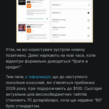
Лонгріди
Відео з Youtube
Статті
Інтерв'ю
Думки
Архів
Вакансії
Утім, не всі користувачі зустріли новину
позитивно. Деякі нарікають на нові часи, коли
Контакти
відеоігри формально доводиться "брати в
Послуги
кредит".
Тим паче,
є інформація
, що до наступного
покоління консолей, які з'являться приблизно
2028 року, ігри подорожчають до $100. Сьогодні
актуальна ціна високобюджетних тайтлів
становить 70 доларів\євро, хоча ще недавно "60"
було стандартом.