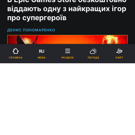
віддають одну з найкращих ігор
про супергероїв
ДЕНИС ПОНОМАРЕНКО
RU
МОВА
ГОЛОВНА
РОЗДІЛИ
ПОГОДА
ЛАЙТ
В Epic Games Store можна безкоштовно забрати Marvel's Midnight
Suns / фото Firaxis Games
19:05, 06.06.2024
2 хв.
6537
Забрати гру можна до вечора 13 червня.