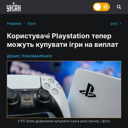
›
Новини
Ігри
рус
Користувачі Playstation тепер
можуть купувати ігри на виплат
ДЕНИС ПОНОМАРЕНКО
У PS Store дозволили купувати ігри в розстрочку / фото
ua.depositphotos.com