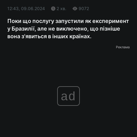
12:43, 09.06.2024
2 хв.
9072
Поки що послугу запустили як експеримент
у Бразилії, але не виключено, що пізніше
вона з'явиться в інших країнах.
Реклама
ad