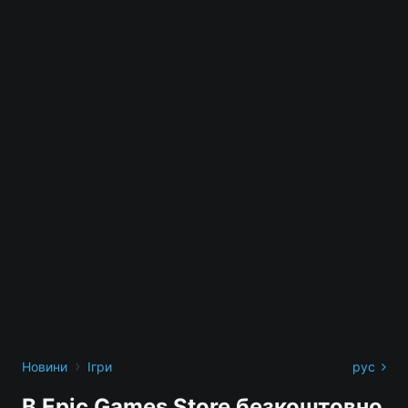
›
Новини
Ігри
рус
В Epic Games Store безкоштовно