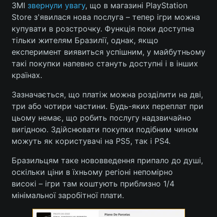
ЗМІ
звернули увагу
, що в магазині PlayStation
Store з'явилася нова послуга – тепер ігри можна
купувати в розстрочку. Функція поки доступна
тільки жителям Бразилії, однак, якщо
Головна
Війна
експеримент виявиться успішним, у майбутньому
такі покупки напевно стануть доступні і в інших
Україна
Політика
країнах.
Економіка
Світ
Зазначається, що платіж можна розділити на дві,
три або чотири частини. Будь-яких переплат при
Спорт
Наука
цьому немає, що робить послугу надзвичайно
Техно і зв'язок
Лайт
вигідною. Здійснювати покупки подібним чином
можуть як користувачі на PS5, так і PS4.
Зброя
Інциденти
Бразильцям таке нововведення припало до душі,
Здоров'я
Туризм
оскільки ціни в їхньому регіоні непомірно
високі – ігри там коштують приблизно 1/4
Цікавинки
Погода
мінімальної заробітної плати.
Екологія
Регіони