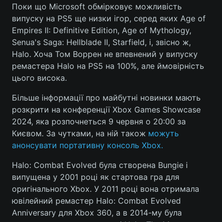
Поки що Microsoft обмірковує можливість
випуску на PS5 ще низки ігор, серед яких Age of
Empires II: Definitive Edition, Age of Mythology,
Senua's Saga: Hellblade II, Starfield, і, звісно ж,
Halo. Хоча Том Воррен не впевнений у випуску
ремастера Halo на PS5 на 100%, але ймовірність
цього висока.
Більше інформації про майбутні новинки мають
розкрити на конференції Xbox Games Showcase
2024, яка розпочнеться 9 червня о 20:00 за
Києвом. За чутками, на ній також
можуть
анонсувати портативну консоль Xbox.
Halo: Combat Evolved була створена Bungie і
випущена у 2001 році як стартова гра для
оригінального Xbox. У 2011 році вона отримала
ювілейний ремастер Halo: Combat Evolved
Anniversary для Xbox 360, а в 2014-му була