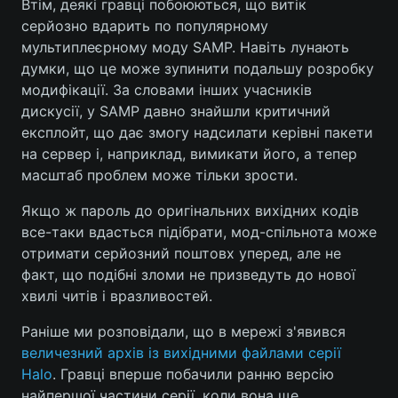
Втім, деякі гравці побоюються, що витік
серйозно вдарить по популярному
мультиплеєрному моду SAMP. Навіть лунають
думки, що це може зупинити подальшу розробку
модифікації. За словами інших учасників
дискусії, у SAMP давно знайшли критичний
експлойт, що дає змогу надсилати керівні пакети
на сервер і, наприклад, вимикати його, а тепер
масштаб проблем може тільки зрости.
Якщо ж пароль до оригінальних вихідних кодів
все-таки вдасться підібрати, мод-спільнота може
отримати серйозний поштовх уперед, але не
факт, що подібні зломи не призведуть до нової
хвилі читів і вразливостей.
Раніше ми розповідали, що в мережі з'явився
величезний архів із вихідними файлами серії
Halo
. Гравці вперше побачили ранню версію
найпершої частини серії, коли вона ще