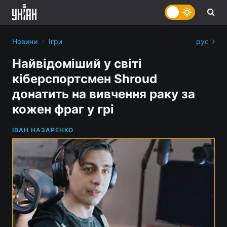
›
Новини
Ігри
рус
Найвідоміший у світі
кіберспортсмен Shroud
донатить на вивчення раку за
кожен фраг у грі
ІВАН НАЗАРЕНКО