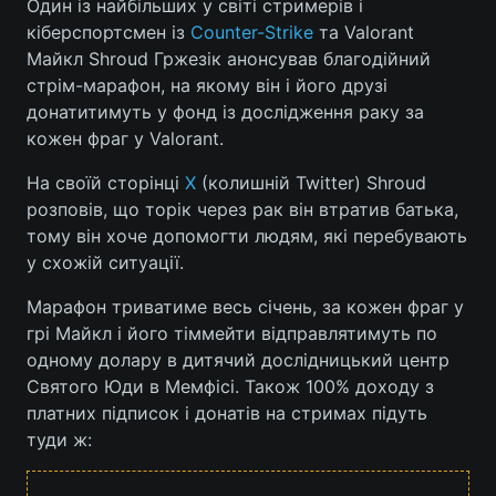
Один із найбільших у світі стримерів і
кіберспортсмен із
Counter-Strike
та Valorant
Майкл Shroud Гржезік анонсував благодійний
стрім-марафон, на якому він і його друзі
Головна
Війна
донатитимуть у фонд із дослідження раку за
кожен фраг у Valorant.
Україна
Політика
На своїй сторінці
X
(колишній Twitter) Shroud
Економіка
Світ
розповів, що торік через рак він втратив батька,
тому він хоче допомогти людям, які перебувають
Спорт
Наука
у схожій ситуації.
Техно і зв'язок
Лайт
Марафон триватиме весь січень, за кожен фраг у
грі Майкл і його тіммейти відправлятимуть по
Зброя
Інциденти
одному долару в дитячий дослідницький центр
Святого Юди в Мемфісі. Також 100% доходу з
Здоров'я
Туризм
платних підписок і донатів на стримах підуть
Цікавинки
Погода
туди ж:
Екологія
Регіони