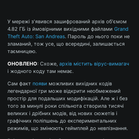
У мережі з'явився зашифрований архів об'ємом
4.82 ГБ із ймовірними вихідними файлами
Grand
Theft Auto: San Andreas
. Пароль до нього поки не
зламаний, тож усе, що всередині, залишається
таємницею.
ОНОВЛЕНО
: Схоже,
архів містить вірус-вимагач
і жодного коду там немає.
Сам факт
появи
можливих вихідних кодів
легендарної гри може відкрити необмежений
простір для подальших модифікацій. Але ж і без
того за минулі роки спільнота створила тисячі
великих і дрібних модів, від нових сюжетів і
графічних поліпшень до експериментальних
режимів, що змінюють геймплей до невпізнання.