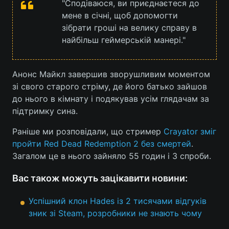
"Сподіваюся, ви приєднаєтеся до
мене в січні, щоб допомогти
Лонгріди
зібрати гроші на велику справу в
найбільш геймерській манері."
Відео з Youtube
Статті
Інтерв'ю
Думки
Анонс Майкл завершив зворушливим моментом
зі свого старого стріму, де його батько зайшов
Архів
Вакансії
до нього в кімнату і подякував усім глядачам за
підтримку сина.
Контакти
Раніше ми розповідали, що стример
Crayator зміг
Послуги
пройти Red Dead Redemption 2 без смертей
.
Загалом це в нього зайняло 55 годин і 3 спроби.
Вас також можуть зацікавити новини:
Успішний клон Hades із 2 тисячами відгуків
зник зі Steam, розробники не знають чому