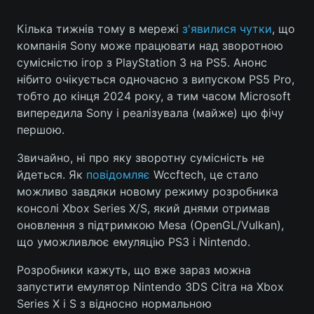
Кілька тижнів тому в мережі
з'явилися чутки
, що
компанія Sony може працювати над зворотною
Головна
Війна
сумісністю ігор з PlayStation 3 на PS5. Анонс
нібито очікується одночасно з випуском PS5 Pro,
Україна
Політика
тобто до кінця 2024 року, а тим часом Microsoft
випередила Sony і реалізувала (майже) цю фічу
Економіка
Світ
першою.
Спорт
Наука
Звичайно, ні про яку зворотну сумісність не
йдеться. Як
повідомляє
Wccftech, це стало
Техно і зв'язок
Лайт
можливо завдяки новому режиму розробника
консолі Xbox Series X/S, який днями отримав
Зброя
Інциденти
оновлення з підтримкою Mesa (OpenGL/Vulkan),
що уможливлює емуляцію PS3 і Nintendo.
Здоров'я
Туризм
Розробники кажуть, що вже зараз можна
Цікавинки
Погода
запустити емулятор Nintendo 3DS Citra на Xbox
Series X і S з відносно нормальною
Екологія
Регіони