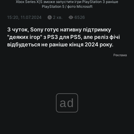
Xbox Series X|S зможе запустити ігри PlayStation 3 раніше
PlayStation 5 / фото Microsoft
15:20, 11.07.2024
2 хв.
6526
З чуток, Sony готує нативну підтримку
"деяких ігор" з PS3 для PS5, але реліз фічі
відбудеться не раніше кінця 2024 року.
Реклама
ad