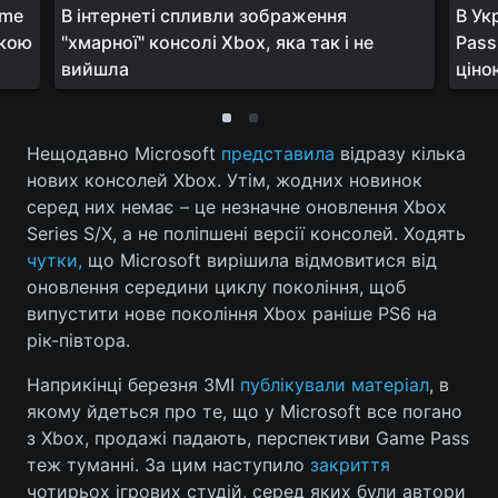
ame
В інтернеті спливли зображення
В Ук
ькою
"хмарної" консолі Xbox, яка так і не
Pass
вийшла
ціно
Нещодавно Microsoft
представила
відразу кілька
нових консолей Xbox. Утім, жодних новинок
серед них немає – це незначне оновлення Xbox
Series S/X, а не поліпшені версії консолей. Ходять
чутки,
що Microsoft вирішила відмовитися від
оновлення середини циклу покоління, щоб
випустити нове покоління Xbox раніше PS6 на
рік-півтора.
Наприкінці березня ЗМІ
публікували матеріал
, в
якому йдеться про те, що у Microsoft все погано
з Xbox, продажі падають, перспективи Game Pass
теж туманні. За цим наступило
закриття
чотирьох ігрових студій, серед яких були автори