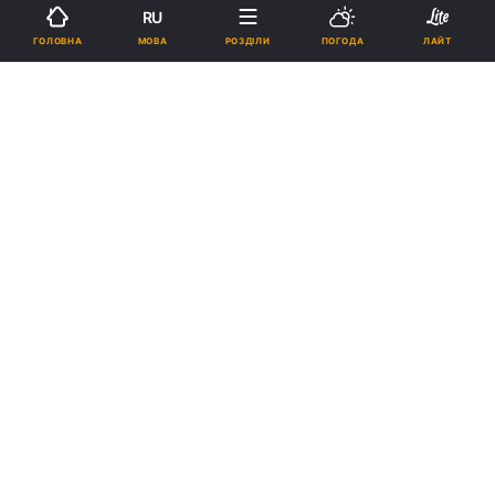
RU
МОВА
ГОЛОВНА
РОЗДІЛИ
ПОГОДА
ЛАЙТ
Автори Gothic, Risen і Elex закрилися через фінансові труднощі /
Скриншот
17:02, 08.07.2024
2 хв.
13728
Piranha Bytes проіснувала 27 років.
Останньою грою студії стала ELEX 2.
Реклама