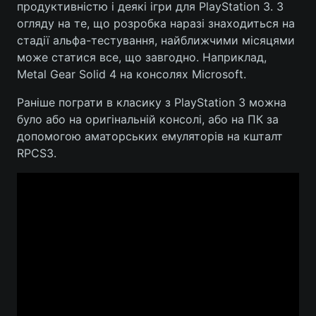
продуктивністю і деякі ігри для PlayStation 3. З
огляду на те, що розробка наразі знаходиться на
Лонгріди
стадії альфа-тестування, найближчими місяцями
може статися все, що завгодно. Наприклад,
Відео з Youtube
Статті
Metal Gear Solid 4 на консолях Microsoft.
Інтерв'ю
Думки
Раніше пограти в класику з PlayStation 3 можна
було або на оригінальній консолі, або на ПК за
Архів
Вакансії
допомогою аматорських емуляторів на кшталт
RPCS3.
Контакти
Послуги