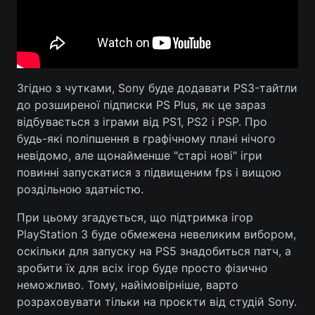
Тема оформлення
Згідно з чутками, Sony буде додавати PS3-тайтли
до розширеної підписки PS Plus, як це зараз
відбувається з іграми від PS1, PS2 і PSP. Про
будь-які поліпшення в графічному плані нічого
невідомо, але щонайменше "старі нові" ігри
повинні запускатися з підвищеним fps і вищою
роздільною здатністю.
При цьому згадується, що підтримка ігор
PlayStation 3 буде обмежена невеликим вибором,
оскільки для запуску на PS5 знадобиться патч, а
зробити їх для всіх ігор буде просто фізично
неможливо. Тому, найімовірніше, варто
розраховувати тільки на проєкти від студій Sony.