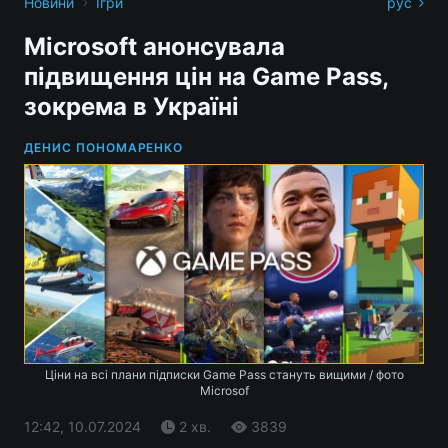
›
Новини
Ігри
рус
Microsoft анонсувала
підвищення цін на Game Pass,
зокрема в Україні
ДЕНИС ПОНОМАРЕНКО
Ціни на всі плани підписки Game Pass стануть вищими / фото
Microsof
12:42, 10.07.2024
2 хв.
3839