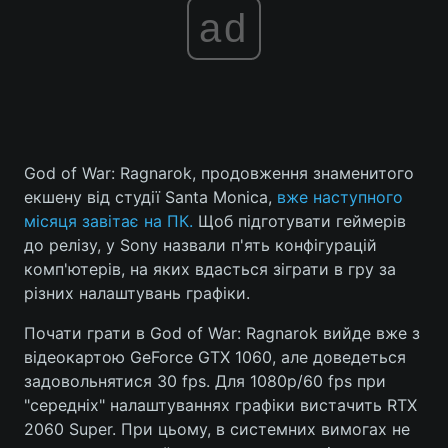
ad
God of War: Ragnarok, продовження знаменитого
екшену від студії Santa Monica,
вже наступного
місяця завітає на ПК.
Щоб підготувати геймерів
до релізу, у Sony назвали п'ять конфігурацій
комп'ютерів, на яких вдасться зіграти в гру за
різних налаштувань графіки.
Почати грати в God of War: Ragnarok вийде вже з
відеокартою GeForce GTX 1060, але доведеться
задовольнятися 30 fps. Для 1080p/60 fps при
"середніх" налаштуваннях графіки вистачить RTX
2060 Super. При цьому, в системних вимогах не