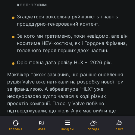
кооп-режим.
Згадується воксельна руйнівність і навіть
процедурно-генерований контент.
За кого ми гратимемо, поки невідомо, але він
носитиме HEV-костюм, як і Гордона Фрімена,
головного героя перших двох частин.
Орієнтовна дата релізу HLX – 2026 рік.
Маквікер також зазначив, що раніше оновлення
рушія Valve вже натякали на розробку нової гри
за франшизою. А абревіатура "HLX" уже
неодноразово зустрічалася в коді різних
проєктів компанії. Плюс, у Valve побічно
підтверджували, що після Alyx має вийти ще
одна частина серії.
RU
МОВА
ГОЛОВНА
РОЗДІЛИ
ПОГОДА
ЛАЙТ