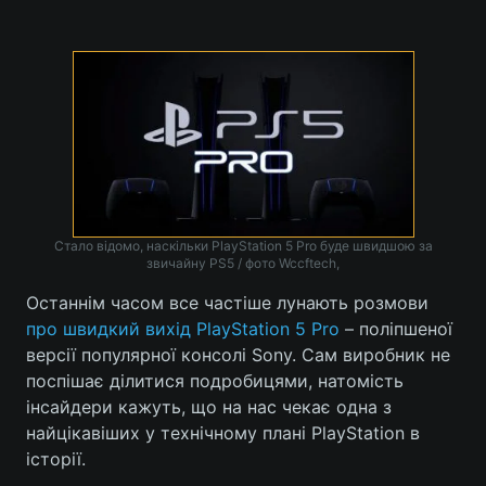
Головна
Війна
Україна
Політика
Економіка
Світ
Спорт
Наука
Стало відомо, наскільки PlayStation 5 Pro буде швидшою за
звичайну PS5 / фото Wccftech,
Техно і зв'язок
Лайт
Останнім часом все частіше лунають розмови
про швидкий вихід PlayStation 5 Pro
– поліпшеної
Зброя
Інциденти
версії популярної консолі Sony. Сам виробник не
поспішає ділитися подробицями, натомість
Здоров'я
Туризм
інсайдери кажуть, що на нас чекає одна з
Цікавинки
Погода
найцікавіших у технічному плані PlayStation в
історії.
Екологія
Регіони