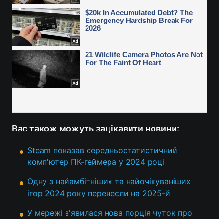
Вас також можуть зацікавити новини:
Steam показав середньостатистичний
комп'ютер ПК-геймера у 2024 році
Одну з найамбітніших та найочікуваніших
ігор 2024 року перенесли на 2025-й
У мережі з'явилася нова порція чуток про