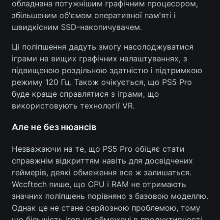
обладнана потужнішим графічним процесором,
збільшеним об'ємом оперативної пам'яті і
Тема оформлення
швидкісним SSD-накопичувачем.
Ці поліпшення дадуть змогу насолоджуватися
іграми на вищих графічних налаштуваннях, з
підвищеною роздільною здатністю і підтримкою
режиму 120 Гц. Також очікується, що PS5 Pro
буде краще справлятися з іграми, що
використовують технології VR.
Але не без нюансів
Незважаючи на те, що PS5 Pro обіцяє стати
справжнім відкриттям навіть для досвідчених
геймерів, деякі обмеження все ж залишаться.
Wccftech пише, що CPU і RAM не отримають
значних поліпшень порівняно з базовою моделлю.
Однак це не стане серйозною проблемою, тому
що більшість ігор не обмежені в продуктивності