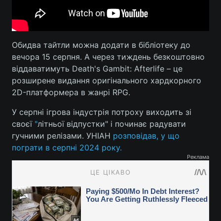
Обидва тайтли можна додати в бібліотеку до
вечора 15 серпня. А через тиждень безкоштовно
віддаватимуть Death's Gambit: Afterlife – це
розширене видання оригінального хардкорного
2D-платформера в жанрі RPG.
У серпні ігрова індустрія потроху виходить зі
своєї
"
літньої відпустки" і починає радувати
гучними релізами. УНІАН
розповідав, у що
пограти в серпні 2024 року.
Реклама