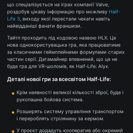
що спеціалізується на іграх компанії Valve,
роздобув цікаву інформацію про можливу
Half-
Life 3
, виходу якої перестали чекати навіть
найвідданіші фанати франшизи.
Тайтл проходить під кодовою назвою HLX. Це
нова однокористувацька гра, яка працюватиме
за класичними геймплейними формулами старих
частин серії. Датамайнер впевнений, що це не
буде гра для VR-шоломів, як Half-Life: Alyx.
Деталі нової гри за всесвітом Half-Life:
Крім наявності великої кількості зброї, буде і
рукопашна бойова система.
Розширять систему управління транспортом
і перероблять стрілянину за кермом.
У проєкт додадуть кооператив або окремий