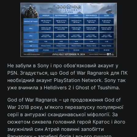
Не забули в Sony і про обов'язковий акаунт у
PSN. Згадується, що God of War Ragnarok для ПК
необхідний акаунт PlayStation Network. Sony так
уже вчинила з Helldivers 2 і Ghost of Tsushima.
God of War Ragnarok – це продовження God of
War 2018 року, м'якого перезапуску популярної
серії в антуражі скандинавської міфології. За
сюжетом сиквела головний герой Кратос і його
змужнілий син Атрей повинні запобігти
Рагнароку – загибелі богів і всього сущого.