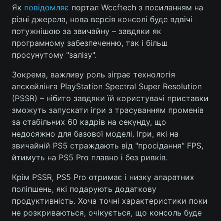
Як
повідомляє
портал Wccftech з посиланням на
Лонгріди
різні джерела, нова версія консолі буде вдвічі
потужнішою за звичайну – завдяки як
програмному забезпеченню, так і більш
Відео з Youtube
Статті
просунутому "залізу".
Інтерв'ю
Думки
Зокрема, важливу роль зіграє технологія
апскейлінга PlayStation Spectral Super Resolution
Архів
Вакансії
(PSSR) – нібито завдяки їй користувачі приставки
зможуть запускати ігри з трасуванням променів
Контакти
за стабільних 60 кадрів на секунду, що
недосяжно для базової моделі. Ігри, які на
Послуги
звичайній PS5 страждають від "просідання" FPS,
йтимуть на PS5 Pro плавно і без ривків.
Крім PSSR, PS5 Pro отримає і низку апаратних
поліпшень, які подарують додаткову
продуктивність. Хоча точні характеристики поки
не розкриваються, очікується, що консоль буде