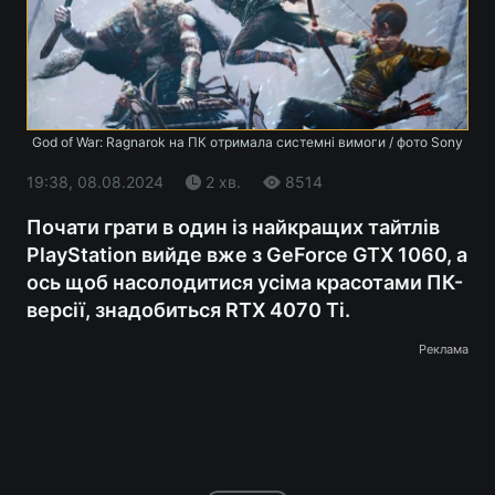
God of War: Ragnarok на ПК отримала системні вимоги / фото Sony
19:38, 08.08.2024
2 хв.
8514
Почати грати в один із найкращих тайтлів
PlayStation вийде вже з GeForce GTX 1060, а
ось щоб насолодитися усіма красотами ПК-
версії, знадобиться RTX 4070 Ti.
Реклама