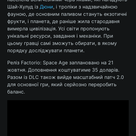
Шай-Хулуд із
Дюни
, і тропіки з надзвичайною
Лонгріди
фауною, де основним паливом стануть екзотичні
фрукти, і планета, де раніше жила стародавня
вимерла цивілізація. Усі світи пропонують
Відео з Youtube
Статті
унікальні ресурси, завдання і механіки. При
Інтерв'ю
Думки
цьому гравці самі зможуть обирати, в якому
порядку досліджувати планети.
Архів
Вакансії
Реліз Factorio: Space Age заплановано на 21
Контакти
жовтня. Доповнення коштуватиме 35 доларів.
Разом із DLC також вийде масштабний патч 2.0
Послуги
для основної гри, який серйозно переробить
баланс.