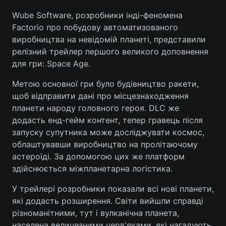
Wube Software, розробники інді-феномена
Factorio про побудову автоматизованого
виробництва на невідомій планеті, представили
Головна
Війна
релізний трейлер першого великого доповнення
для гри: Space Age.
Україна
Політика
Метою основної гри було будівництво ракети,
Економіка
Світ
щоб відправити дані про місцезнаходження
планети народу головного героя. DLC же
Спорт
Наука
додасть енд-гейм контент, тепер гравець після
запуску супутника може досліджувати космос,
Техно і зв'язок
Лайт
облаштувавши виробництво на пролітаючому
Зброя
Інциденти
астероїді. За допомогою цих же платформ
здійснюється міжпланетарна логістика.
Здоров'я
Туризм
У трейлері розробники показали всі нові планети,
Цікавинки
Погода
які додасть розширення. Світи вийшли справді
різноманітними, тут і вулканічна планета,
Екологія
Регіони
населена величезними черв'яками, які нагадують