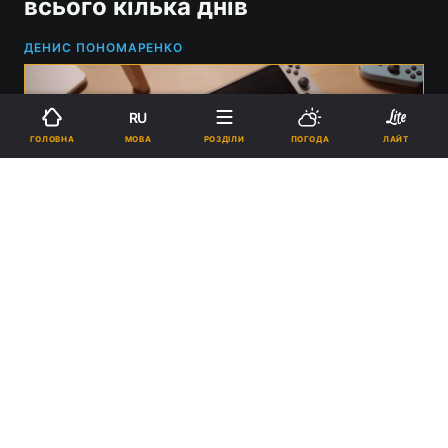
всього кілька днів
ДЕНИС ПОНОМАРЕНКО
RU
МОВА
ГОЛОВНА
РОЗДІЛИ
ПОГОДА
ЛАЙТ
Швидше за все, так буде виглядати Nintendo Switch 2 / рендери на
основі чуток
18:51, 18.10.2024
2 хв.
2941
Раніше президент компанії підтвердив, що
нова приставка буде представлена до кінця
цього фінансового року.