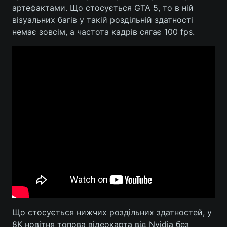
артефактами. Що стосується GTA 5, то в ній
Лонгріди
візуальних багів у такій роздільній здатності
немає зовсім, а частота кадрів сягає 100 fps.
Відео з Youtube
Статті
Інтерв'ю
Думки
Архів
Вакансії
Контакти
Послуги
Що стосується нижчих роздільних здатностей, у
8K новітня топова відеокарта від Nvidia без