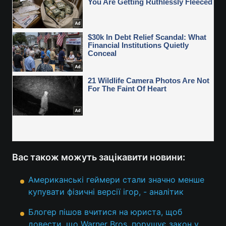
Вас також можуть зацікавити новини:
Американські геймери стали значно менше
купувати фізичні версії ігор, - аналітик
Блогер пішов вчитися на юриста, щоб
довести, що Warner Bros. порушує закон у