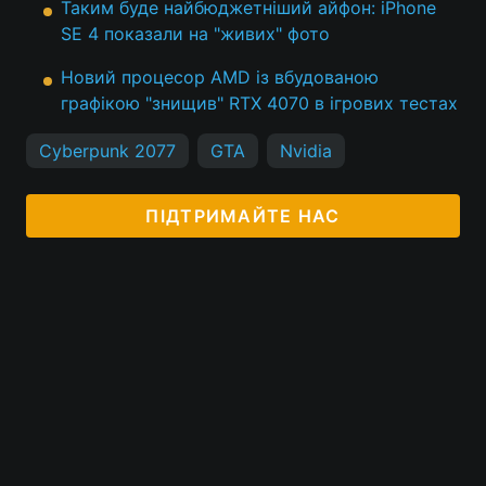
Таким буде найбюджетніший айфон: iPhone
SE 4 показали на "живих" фото
Новий процесор AMD із вбудованою
графікою "знищив" RTX 4070 в ігрових тестах
Cyberpunk 2077
GTA
Nvidia
ПІДТРИМАЙТЕ НАС