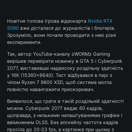
Новітня топова ігрова відеокарта
Nvidia RTX
Головна
Війна
5090
вже дісталася до журналістів і блогерів.
Зрозуміло, вони почали проводити з нею різні
Україна
Політика
експерименти.
Економіка
Світ
Так, автор YouTube-каналу zWORMz Gaming
вирішив перевірити новинку в GTA 5 і Cyberpunk
Спорт
Наука
2077, виставивши надвисоку роздільну здатність
у 16K (15360x8640). Тест відбувався в парі з
Техно і зв'язок
Лайт
чіпом Ryzen 7 9800 X3D, щоб система могла
повністю навантажити прискорювач.
Зброя
Інциденти
Виявилося, що грати в такій роздільній здатності
Здоров'я
Туризм
можна. Cyberpunk 2077 видає 60 кадрів,
щоправда, з низькими налаштуваннями графіки і
Цікавинки
Погода
ввімкненим DLSS. Без апскейлу частота кадрів
просіла до 20-23 fps, а картинка при цьому з
Екологія
Регіони