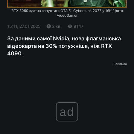
RTX 5090 здатна запустити GTA 5 і Cyberpunk 2077 у 16K / фото
VideoGamer
15:11, 27.01.2025
2 хв.
8147
За даними самої Nvidia, нова флагманська
відеокарта на 30% потужніша, ніж RTX
4090.
Реклама
ad