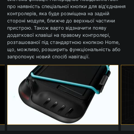
про наявність спеціальної кнопки для від'єднання
Лонгріди
контролерів, яка буде розміщена на задній
стороні модуля, ближче до верхньої частини
пристрою. Також варто відзначити появу
Відео з Youtube
Статті
додаткової клавіші на правому контролері,
Інтерв'ю
Думки
розташованої під стандартною кнопкою Home,
що, можливо, розширить функціональність або
Архів
Вакансії
запропонує новий спосіб навігації.
Контакти
Послуги