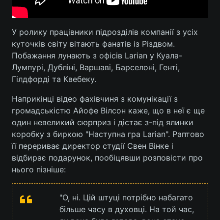
У ролику працівники підрозділів компанії з усіх
куточків світу вітають фанатів із Різдвом.
Побажання лунають з офісів Larian у Куала-
Лумпурі, Дубліні, Варшаві, Барселоні, Генті,
Гілдфорді та Квебеку.
Наприкінці відео фахівчиня з комунікації з
громадськістю Айофе Вілсон каже, що в неї є ще
один невеликий сюрприз і дістає з-під ялинки
коробку з биркою "Наступна гра Larian". Раптово
її перериває директор студії Свен Вінке і
відбирає подарунок, пообіцявши розповісти про
нього пізніше:
"О, ні. Цій штуці потрібно набагато
більше часу в духовці. На той час,