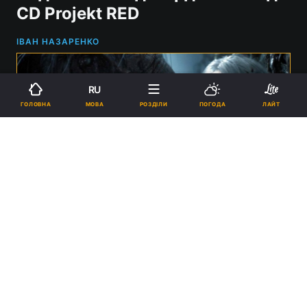
CD Projekt RED
ІВАН НАЗАРЕНКО
RU
МОВА
ГОЛОВНА
РОЗДІЛИ
ПОГОДА
ЛАЙТ
Геральт з'явиться у "Відьмак 4" / Фото - CD Projekt RED
11:06, 14.12.2024
1 хв.
3464
Голос Білого Вовка вже можна було почути
в трейлері.
Реклама