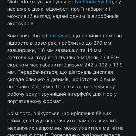
Nintendo готує наступницю
Nintendo Switch
, і у
нас вже є деякі відомості про її габарити і
можливий вигляд, надані одним із виробників
аксесуарів.
Головна
Війна
Компанія Dbrand
зазначає
, що новинка помітно
Україна
Політика
підросте в розмірах, приблизно до 270 мм
завширшки, 116 мм заввишки та 14 мм
Економіка
Світ
завтовшки, тоді як актуальна модель з OLED-
екраном має габарити близько 242 х 102 х 13,9
Спорт
Наука
мм. Передбачається, що діагональ дисплея
складе близько 8 дюймів, що істотно більше
Техно і зв'язок
Лайт
поточних 7 дюймів. Це натякає на збільшену
Зброя
Інциденти
робочу зону і зручніший інтерфейс для ігор у
портативному форматі.
Здоров'я
Туризм
Крім того, очікується, що кріплення бічних
Цікавинки
Погода
геймпадів буде переглянуто: замість звичних
механічних напрямних може з'явитися магнітна
Екологія
Регіони
система фіксації. Попередньо повідомляється