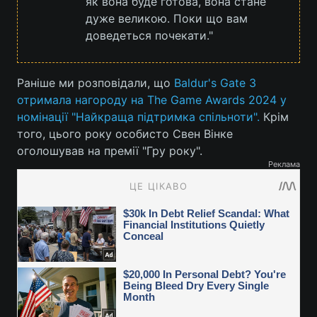
як вона буде готова, вона стане
дуже великою. Поки що вам
доведеться почекати."
Раніше ми розповідали, що
Baldur's Gate 3
отримала нагороду на The Game Awards 2024 у
номінації "Найкраща підтримка спільноти".
Крім
того, цього року особисто Свен Вінке
оголошував на премії "Гру року".
Реклама