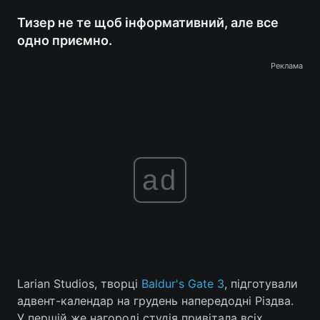
Тизер не те щоб інформативний, але все
одно приємно.
Реклама
ad
Larian Studios, творці
Baldur's Gate 3
, підготували
адвент-календар на грудень напередодні Різдва.
У першій же нагороді студія привітала всіх