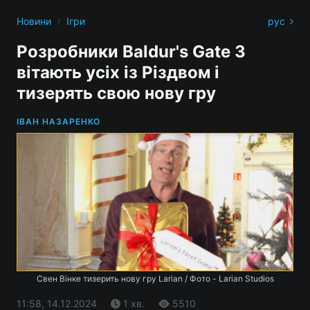
›
Новини
Ігри
рус
Розробники Baldur's Gate 3
вітають усіх із Різдвом і
тизерять свою нову гру
ІВАН НАЗАРЕНКО
Свен Вінке тизерить нову гру Larian / Фото - Larian Studios
11:58, 14.12.2024
1 хв.
5510