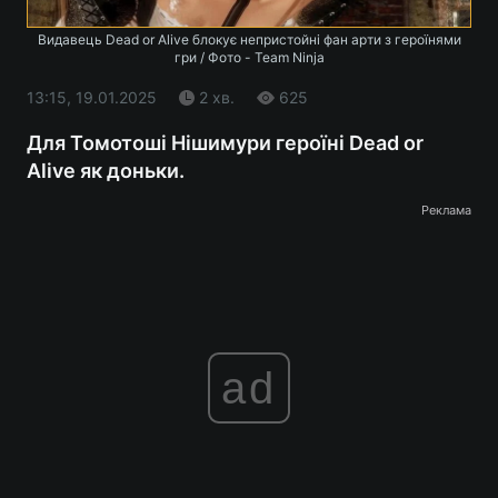
Видавець Dead or Alive блокує непристойні фан арти з героїнями
гри / Фото - Team Ninja
13:15, 19.01.2025
2 хв.
625
Для Томотоші Нішимури героїні Dead or
Alive як доньки.
Реклама
ad