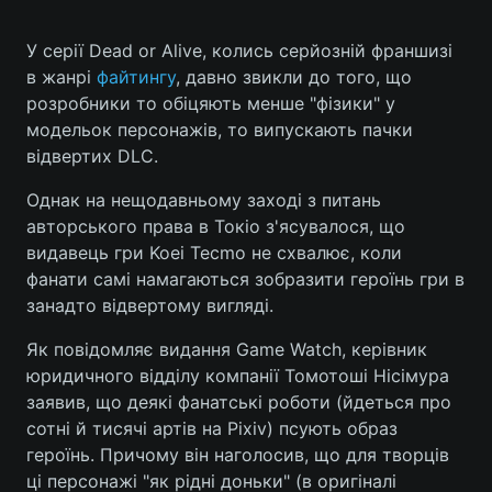
У серії Dead or Alive, колись серйозній франшизі
в жанрі
файтингу
, давно звикли до того, що
Головна
Війна
розробники то обіцяють менше "фізики" у
модельок персонажів, то випускають пачки
Україна
Політика
відвертих DLC.
Економіка
Світ
Однак на нещодавньому заході з питань
авторського права в Токіо з'ясувалося, що
Спорт
Наука
видавець гри Koei Tecmo не схвалює, коли
фанати самі намагаються зобразити героїнь гри в
Техно і зв'язок
Лайт
занадто відвертому вигляді.
Зброя
Інциденти
Як повідомляє видання Game Watch, керівник
юридичного відділу компанії Томотоші Нісімура
Здоров'я
Туризм
заявив, що деякі фанатські роботи (йдеться про
сотні й тисячі артів на Pixiv) псують образ
Цікавинки
Погода
героїнь. Причому він наголосив, що для творців
ці персонажі "як рідні доньки" (в оригіналі
Екологія
Регіони