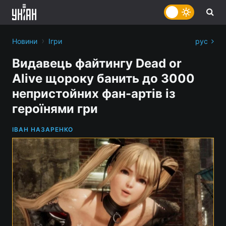
›
Новини
Ігри
рус
Видавець файтингу Dead or
Alive щороку банить до 3000
непристойних фан-артів із
героїнями гри
ІВАН НАЗАРЕНКО