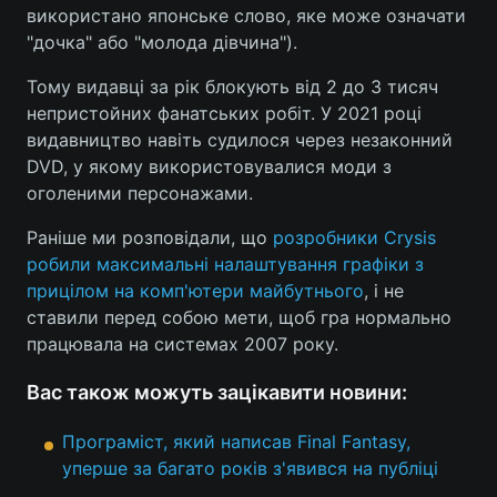
використано японське слово, яке може означати
Лонгріди
"дочка" або "молода дівчина").
Тому видавці за рік блокують від 2 до 3 тисяч
Відео з Youtube
Статті
непристойних фанатських робіт. У 2021 році
видавництво навіть судилося через незаконний
Інтерв'ю
Думки
DVD, у якому використовувалися моди з
оголеними персонажами.
Архів
Вакансії
Раніше ми розповідали, що
розробники Crysis
Контакти
робили максимальні налаштування графіки з
прицілом на комп'ютери майбутнього
, і не
Послуги
ставили перед собою мети, щоб гра нормально
працювала на системах 2007 року.
Вас також можуть зацікавити новини:
Програміст, який написав Final Fantasy,
уперше за багато років з'явився на публіці