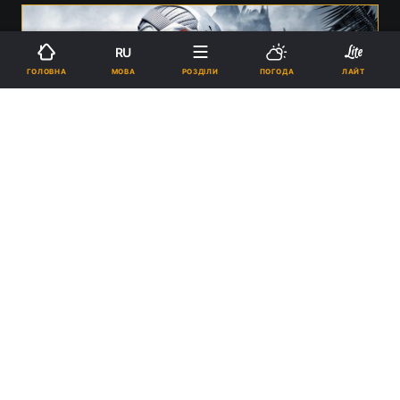
RU
МОВА
ГОЛОВНА
РОЗДІЛИ
ПОГОДА
ЛАЙТ
Геймдиректор Crysis поділився, що ультраналаштування графіки
були занадто технологічними для свого часу / Фото - Crytek
10:36, 19.01.2025
2 хв.
9366
Максимальні налаштування графіки в грі
були зроблені для комп'ютерів
майбутнього.
Реклама