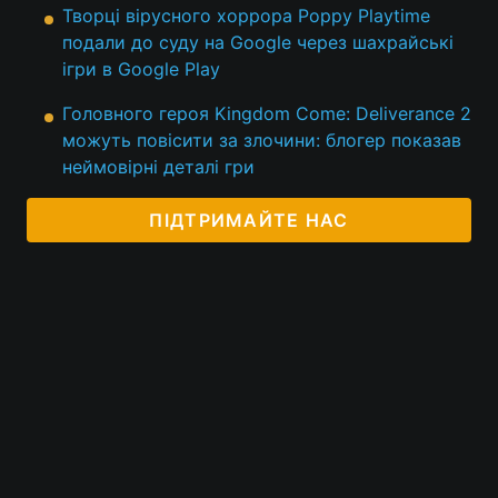
Творці вірусного хоррора Poppy Playtime
Тема оформлення
подали до суду на Google через шахрайські
ігри в Google Play
Головного героя Kingdom Come: Deliverance 2
можуть повісити за злочини: блогер показав
неймовірні деталі гри
ПІДТРИМАЙТЕ НАС