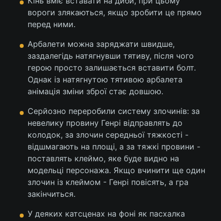
Кінь вміє вставати на диби, при цьому
вороги злякаються, якщо зробити це прямо
перед ними.
Арбалети можна заряджати швидше,
заздалегідь натягнувши тятиву, після чого
герою просто залишається вставити болт.
Однак із натягнутою тятивою арбалета
анімація зміни зброї стає довшою.
Серйозно переробили систему злочинів: за
невелику провину Генрі відправлять до
колодок, за злочин середньої тяжкості -
відшмагають на площі, а за тяжкі провини -
поставлять клеймо, яке буде видно на
модельці персонажа. Якщо вчинити ще один
злочин із клеймом - Генрі повісять, а гра
закінчиться.
У деяких катсценах на фоні як пасхалка