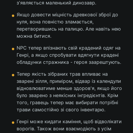
з'являється маленький динозавр.
Якщо довести міцність древкової зброї до
нуля, вона повністю зламається,
перетворившись на палицю. Але навіть нею
можна битися.
NPC тепер впізнають свій крадений одяг на
Генрі, а якщо спробувати вдягнути крадені
обладунки стражника - героя заарештують.
Тепер якість зібраних трав впливає на
зварені зілля, приміром, відвар із календули
відновлюватиме менше здоров'я, якщо його
було зварено з неякісних інгредієнтів. Крім
того, гравець тепер має вибирати потрібні
трави самостійно зі свого інвентарю.
Генрі може кидати каміння, щоб відволікати
ворогів. Також вони взаємодіють з усім