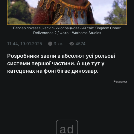
Блогер показав, наскільки опрацьований світ Kingdom Come:
Deliverance 2 / Фото - Warhorse Studios
11:44, 19.01.2025
3 хв.
4574
Розробники звели в абсолют усі рольові
системи першої частини. А ще тут у
катсценах на фоні бігає динозавр.
Реклама
ad