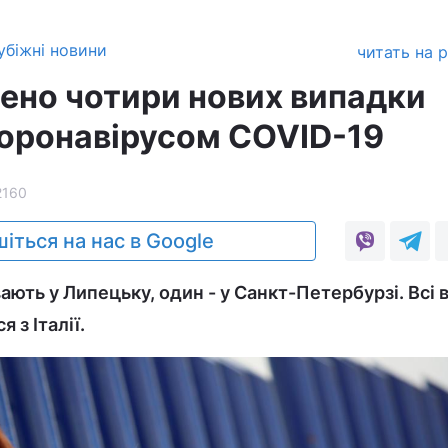
убіжні новини
читать на 
лено чотири нових випадки
оронавірусом COVID-19
2160
іться на нас в Google
ають у Липецьку, один - у Санкт-Петербурзі. Всі 
з Італії.