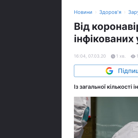
›
›
Новини
Здоров'я
Зар
Від коронаві
інфікованих
16:04, 07.03.20
1 хв.
Підпиш
Із загальної кількості 