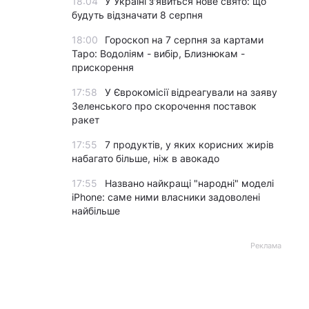
18:04
У Україні з'явиться нове свято: що
будуть відзначати 8 серпня
18:00
Гороскоп на 7 серпня за картами
Таро: Водоліям - вибір, Близнюкам -
прискорення
17:58
У Єврокомісії відреагували на заяву
Зеленського про скорочення поставок
ракет
17:55
7 продуктів, у яких корисних жирів
набагато більше, ніж в авокадо
17:55
Названо найкращі "народні" моделі
iPhone: саме ними власники задоволені
найбільше
Реклама