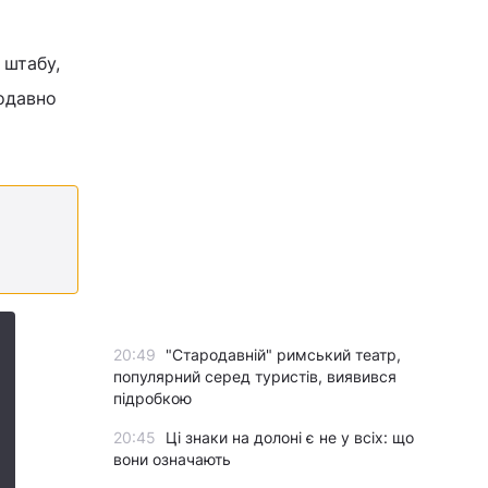
 штабу,
щодавно
20:49
"Стародавній" римський театр,
популярний серед туристів, виявився
підробкою
20:45
Ці знаки на долоні є не у всіх: що
вони означають