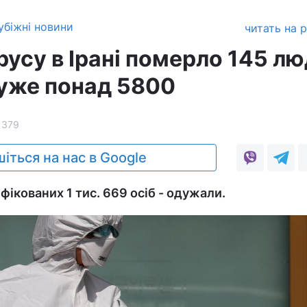
убіжні новини
читать на 
русу в Ірані померло 145 лю
 уже понад 5800
1379
іться на нас в Google
інфікованих 1 тис. 669 осіб - одужали.