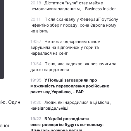
20:18
Дістатися "нуля" стає майже
неможливим завданням, - Business Insider
20:11
Після скандалу у Федерації футболу
Інфантіно зберіг посаду, хоча Європа йому
не вірить
19:57
Нікітюк з однорічним сином
вирушила на відпочинок у гори та
нарвалася на хейт
19:54
Пісня, яка надихає: як визначити за
датою народження
19:35
У Польщі заговорили про
можливість перехоплення російських
ракет над Україною, - PAP
лію. Один
19:30
Люди, які народилися в ці місяці,
найвідповідальніші
19:22
В Україні розподіляти
електроенергію будуть по-новому:
еної
Шмигаль розкрив деталі