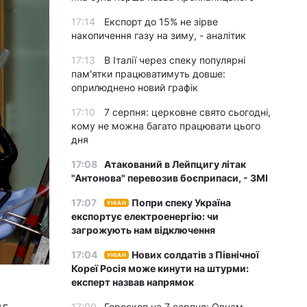
17:14
Експорт до 15% не зірве
накопичення газу на зиму, - аналітик
17:13
В Італії через спеку популярні
пам'ятки працюватимуть довше:
оприлюднено новий графік
17:10
7 серпня: церковне свято сьогодні,
кому не можна багато працювати цього
дня
17:08
Атакований в Лейпцигу літак
"Антонова" перевозив боєприпаси, - ЗМІ
17:07
Попри спеку Україна
УНІАН
експортує електроенергію: чи
загрожують нам відключення
17:04
Нових солдатів з Північної
УНІАН
Кореї Росія може кинути на штурми:
експерт назвав напрямок
17:00
Гороскоп на 7 серпня: Овнам –