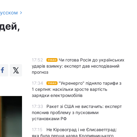
русском
дей,
17:52
Чи готова Росія до українських
УНІАН
ударів взимку: експерт дав несподіваний
прогноз
17:34
"Укренерго" підняло тарифи з
УНІАН
1 серпня: наскільки зросте вартість
зарядки електромобілів
17:33
Ракет зі США не вистачить: експерт
пояснив проблему з пусковими
установками РФ
17:15
Не Кіровоград і не Єлисаветград:
яка була перша назва Кропивницького