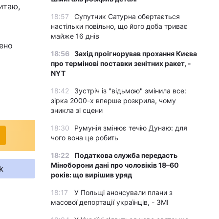
итаю,
18:57
Супутник Сатурна обертається
настільки повільно, що його доба триває
майже 16 днів
ено
18:56
Захід проігнорував прохання Києва
про термінові поставки зенітних ракет, -
NYT
18:42
Зустріч із "відьмою" змінила все:
зірка 2000-х вперше розкрила, чому
зникла зі сцени
18:30
Румунія змінює течію Дунаю: для
чого вона це робить
18:22
Податкова служба передасть
Міноборони дані про чоловіків 18–60
k
років: що вирішив уряд
18:17
У Польщі анонсували плани з
масової депортації українців, - ЗМІ