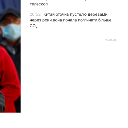
телескоп
20:52
Китай оточив пустелю деревами:
через роки вона почала поглинати більше
CO₂
Реклама