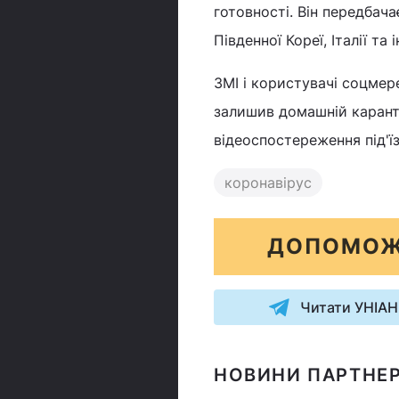
готовності. Він передбача
Південної Кореї, Італії та
ЗМІ і користувачі соцме
залишив домашній карант
відеоспостереження під'їз
коронавірус
ДОПОМОЖ
Читати УНІАН
НОВИНИ ПАРТНЕР