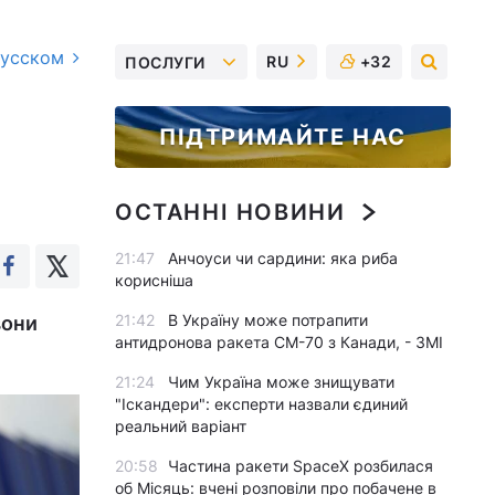
русском
RU
+32
ПОСЛУГИ
ПІДТРИМАЙТЕ НАС
ОСТАННІ НОВИНИ
21:47
Анчоуси чи сардини: яка риба
корисніша
21:42
В Україну може потрапити
вони
антидронова ракета CM-70 з Канади, - ЗМІ
21:24
Чим Україна може знищувати
"Іскандери": експерти назвали єдиний
реальний варіант
20:58
Частина ракети SpaceX розбилася
об Місяць: вчені розповіли про побачене в