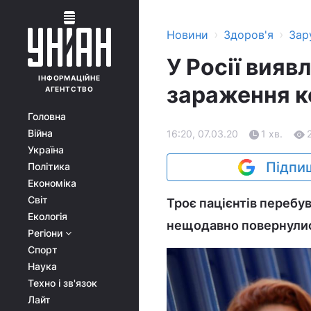
›
›
Новини
Здоров'я
Зар
У Росії вияв
ІНФОРМАЦІЙНЕ
зараження к
АГЕНТСТВО
Головна
Війна
16:20, 07.03.20
1 хв.
Україна
Підпиш
Політика
Економіка
Світ
Троє пацієнтів перебув
Екологія
нещодавно повернулися 
Регіони
Спорт
Наука
Техно і зв'язок
Лайт