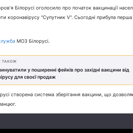
ров'я Білорусі оголосило про початок вакцинації насе
и коронавірусу "Супутник V". Сьогодні прибула перша 
служба
МОЗ Білорусі.
Е ТАКОЖ
винуватили у поширенні фейків про західні вакцини від
ірусу для своєї продаж
орусі створена система зберігання вакцини, що дозволя
анцюг.