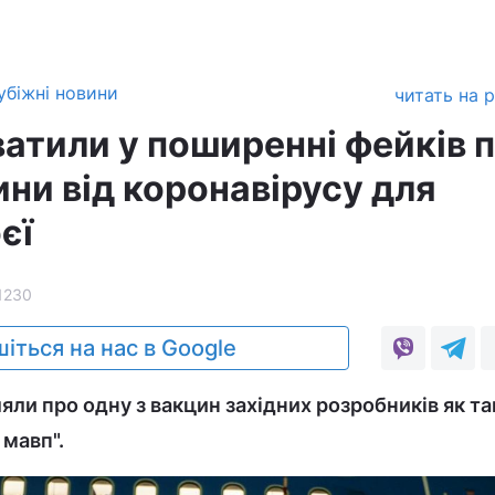
убіжні новини
читать на 
ватили у поширенні фейків 
ини від коронавірусу для
єї
1230
іться на нас в Google
яли про одну з вакцин західних розробників як та
мавп".