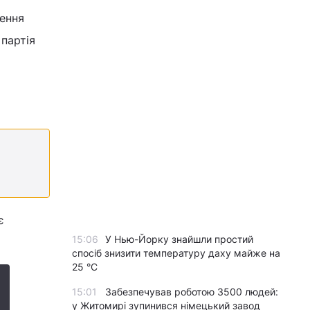
лення
партія
є
15:06
У Нью-Йорку знайшли простий
спосіб знизити температуру даху майже на
25 °C
15:01
Забезпечував роботою 3500 людей:
у Житомирі зупинився німецький завод