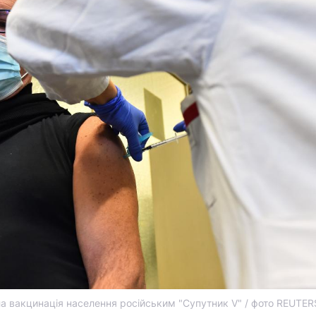
ла вакцинація населення російським "Супутник V" / фото REUTER