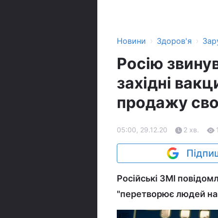
›
›
Новини
Здоров'я
Зар
Росію звину
західні вакц
продажу сво
05:00, 29.12.20
2 хв.
Підпиш
Російські ЗМІ повідомл
"перетворює людей на 