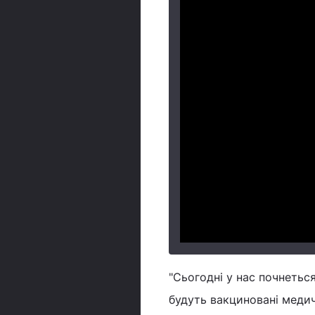
"Сьогодні у нас почнетьс
будуть вакциновані медичн