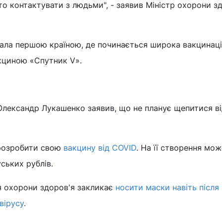
то контактувати з людьми", - заявив Міністр охорони з
тала першою країною, де починається широка вакцинац
кциною «Спутник V».
Олександр Лукашенко заявив, що не планує щепитися в
 розробити свою
вакцину від COVID
. На її створення мож
ських рублів.
ія охорони здоров'я закликає
носити маски навіть після
вірусу
.