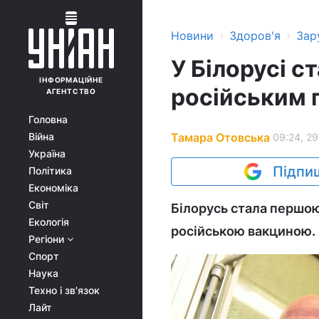
›
›
Новини
Здоров'я
Зар
У Білорусі с
ІНФОРМАЦІЙНЕ
російським 
АГЕНТСТВО
Головна
Тамара Отовська
Війна
09:24, 29
Україна
Підпиш
Політика
Економіка
Світ
Білорусь стала першою
Екологія
російською вакциною.
Регіони
Спорт
Наука
Техно і зв'язок
Лайт