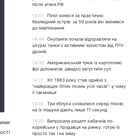
після атаки РФ
14:51
Пілот взявся за практично
безлюдний острів: за 50 років він змінився
до невпізнання
14:44
Окупанти почали відправляти на
штурм танки з активним захистом від FPV-
дронів
14:38
Американський трюк із картоплею
фрі допомагає швидко загустити суп
14:27
Хіт 1983 року став однією з
"найкращих літніх пісень усіх часів": у чому
її таємниця
14:16
Три яблука сховалися серед птахів:
на їх пошуки дають лише 11 секунд
14:05
Випросила рецепт кабачків по-
шими
корейськи у продавця на ринку: готую їх
ості
просто так і на зиму