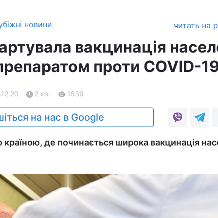
убіжні новини
читать на 
тартувала вакцинація насе
препаратом проти COVID-1
.12.20
2 хв.
1539
іться на нас в Google
 країною, де починається широка вакцинація на