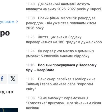
11:40
Дві океанічні аномалії можуть
вплинути на зиму 2026–2027 років у Європі
11:38
Новий фільм Marvel б’є рекорд за
русском
рекордом - він уже став головним хітом
2026 року
про
11:25
Життя цих знаків Зодіаку
перевернеться на 180 градусів дуже скоро
11:24
Як перевірити масло в домашніх
умовах: 5 способів виявити підробку
11:16
Росіяни просунулися у Часовому
Яру, - DeepState
11:12
Пенсіонер переїхав з Майорки на
Таїланд і тепер називає себе "королем
світу"
ку, що
11:06
"Я не вивожу": переможниця
"Холостяка" приголомшила зізнанням після
весілля