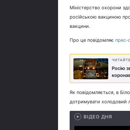
Міністерство охорони здо
російською вакциною прот
вакцини.
Про це повідомляє
прес-
ЧИТАЙТ
Росію з
коронав
Як повідомляється, в Біл
дотримувати холодовий л
ВІДЕО ДНЯ