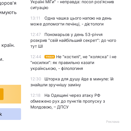
Україні МіГи" - неправда: посол роз’яснив
доров'я
ситуацію
римують
13:11
Одна чашка цього напою на день
може допомогти печінці, - дієтологи
12:47
Пономарьов у день 53-річчя
розкрив "свій найбільший секрет": до чого
 країн.
тут ШІ
12:44
Не "костилі", не "коляска" і не
УНІАН
и.
"носилки": як правильно казати
українською, - філологиня
12:30
Шторка для душу йде в минуле: їй
знайшли зручнішу заміну
12:18
На Одещині через атаку РФ
обмежено рух до пунктів пропуску з
Молдовою, – ДПСУ
k
Реклама