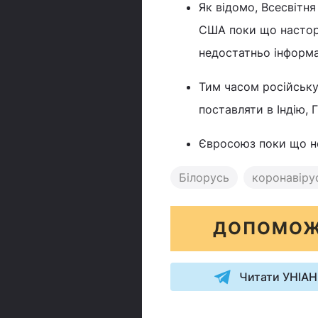
Як відомо, Всесвітня
США поки що настор
недостатньо інформац
Тим часом російську
поставляти в Індію, 
Євросоюз поки що не
Білорусь
коронавіру
ДОПОМОЖ
Читати УНІАН