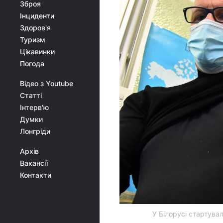
Зброя
Інциденти
Здоров'я
Туризм
Цікавинки
Погода
Відео з Youtube
Статті
Інтерв'ю
Думки
Лонгріди
Архів
Вакансії
Контакти
У Білорусі стартува