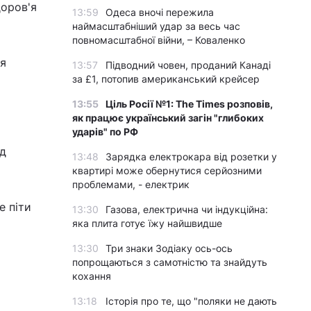
доров'я
13:59
Одеса вночі пережила
наймасштабніший удар за весь час
повномасштабної війни, – Коваленко
ія
13:57
Підводний човен, проданий Канаді
за £1, потопив американський крейсер
13:55
Ціль Росії №1: The Times розповів,
як працює український загін "глибоких
ударів" по РФ
ід
13:48
Зарядка електрокара від розетки у
квартирі може обернутися серйозними
проблемами, - електрик
е піти
13:30
Газова, електрична чи індукційна:
яка плита готує їжу найшвидше
13:30
Три знаки Зодіаку ось-ось
попрощаються з самотністю та знайдуть
кохання
13:18
Історія про те, що "поляки не дають