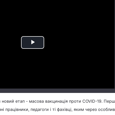
Play
Video
я новий етап - масова вакцинація проти COVID-19. Пер
і працівники, педагоги і ті фахівці, яким через особлив