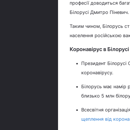
професії доводиться бага
Білорусі Дмитро Піневич.
Таким чином, Білорусь с
населення російською ва
Коронавірус в Білорусі
Президент Білорусі 
коронавірусу.
Білорусь має намір
близько 5 млн білору
Всесвітня організац
щеплення від корона