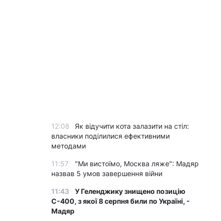
12:08
Як відучити кота залазити на стіл:
власники поділилися ефективними
методами
11:57
"Ми вистоїмо, Москва ляже": Мадяр
назвав 5 умов завершення війни
11:43
У Геленджику знищено позицію
С-400, з якої 8 серпня били по Україні, -
Мадяр