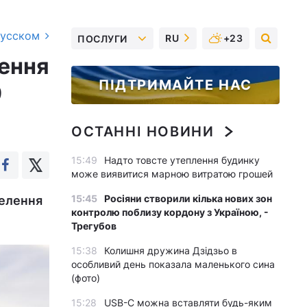
русском
RU
+23
ПОСЛУГИ
лення
ПІДТРИМАЙТЕ НАС
9
ОСТАННІ НОВИНИ
15:49
Надто товсте утеплення будинку
може виявитися марною витратою грошей
15:45
Росіяни створили кілька нових зон
селення
контролю поблизу кордону з Україною, -
Трегубов
15:38
Колишня дружина Дзідзьо в
особливий день показала маленького сина
(фото)
15:28
USB-C можна вставляти будь-яким