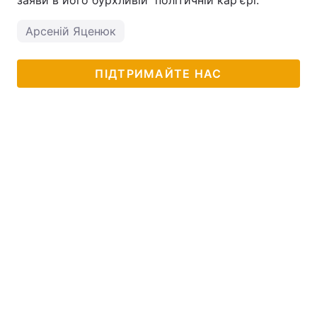
заяви в його бурхливій політичній кар'єрі.
Арсеній Яценюк
ПІДТРИМАЙТЕ НАС