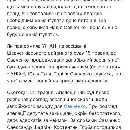
що саме спонукало адвоката до безоплатної
праці, він повторив: «я не зовсім вважаю
необхідним коментувати дане питання. Цю
позицію озвучила Надія Савченко і вона є. Я не
буду це коментувати».
Як повідомляв УНІАН, на засіданні
Шевченківського районного суду 15 травня, де
Савченко продовжували запобіжний захід, у неї
був один адвокат за призначенням (безоплатним
– УНІАН) Юлія Ткач. Тоді ж Савченко заявила, що
у неї немає грошей на приватних адвокатів.
Сьогодні, 22 травня, Апеляційний суд Києва
розпочав розгляд апеляційної скарги щодо
запобіжного заходу для
Савченко
. При розгляді
апеляції депутата захищали, окрім безоплатного,
двоє адвокатів за наймом. За словами Савченко,
Олександр Шадрін і Костянтин Глоба погодилися