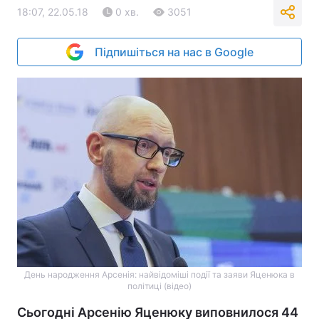
18:07, 22.05.18
0 хв.
3051
Підпишіться на нас в Google
День народження Арсенія: найвідоміші події та заяви Яценюка в
політиці (відео)
Сьогодні Арсенію Яценюку виповнилося 44