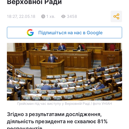
Верховної Ради
18:27, 22.05.18
1 хв.
3458
Підпишіться на нас в Google
Гройсман під час виступу у Верховній Раді / фото УНІАН
Згідно з результатами дослідження,
діяльність президента не схвалює 81%
респондентів.