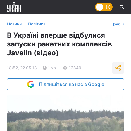
›
Новини
Політика
рус
В Україні вперше відбулися
запуски ракетних комплексів
Javelin (відео)
18:52, 22.05.18
1 хв.
13849
Підпишіться на нас в Google