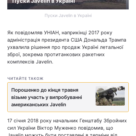
Пуски Javelin в Україні
Лонгріди
Пуски Javelin в Україні
Відео з Youtube
Статті
Як повідомляв УНІАН, наприкінці 2017 року
адміністрація президента США Дональда Трампа
Інтерв'ю
Думки
ухвалила рішення про продаж Україні летальної
зброї, зокрема протитанкових ракетних
Архів
Вакансії
комплексів Javelin.
Контакти
ЧИТАЙТЕ ТАКОЖ
Послуги
Порошенко до кінця травня
візьме участь у випробуванні
американських Javelin
17 січня 2018 року начальник Генштабу Збройних
сил України Віктор Муженко повідомив, що
Javelin можуть бути поставлені в терміни від