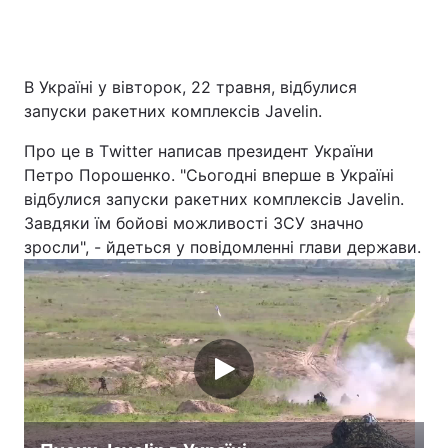
В Україні у вівторок, 22 травня, відбулися
Головна
Війна
запуски ракетних комплексів Javelin.
Україна
Політика
Про це в Тwitter написав президент України
Петро Порошенко. "Сьогодні вперше в Україні
Економіка
Світ
відбулися запуски ракетних комплексів Javelin.
Спорт
Наука
Завдяки їм бойові можливості ЗСУ значно
зросли", - йдеться у повідомленні глави держави.
Техно і зв'язок
Лайт
Зброя
Інциденти
Здоров'я
Туризм
Цікавинки
Погода
Екологія
Регіони