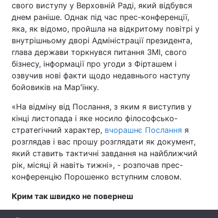
свого виступу у Верховній Раді, який відбувся
днем раніше. Однак під час прес-конференції,
яка, як відомо, пройшла на відкритому повітрі у
внутрішньому дворі Адміністрації президента,
Головна
Війна
глава держави торкнувся питання ЗМІ, свого
бізнесу, інформації про угоди з Фірташем і
Україна
Політика
озвучив нові факти щодо недавнього наступу
Економіка
Світ
бойовиків на Мар'їнку.
«На відміну від Послання, з яким я виступив у
Спорт
Наука
кінці листопада і яке носило філософсько-
Техно і зв'язок
Лайт
стратегічний характер,
вчорашнє Послання
я
розглядав і вас прошу розглядати як документ,
Зброя
Інциденти
який ставить тактичні завдання на найближчий
рік, місяці й навіть тижні», - розпочав прес-
Здоров'я
Туризм
конференцію Порошенко вступним словом.
Цікавинки
Погода
Крим так швидко не повернеш
Екологія
Регіони