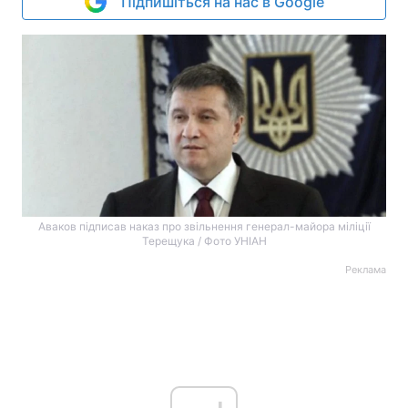
Підпишіться на нас в Google
Аваков підписав наказ про звільнення генерал-майора міліції
Терещука / Фото УНІАН
Реклама