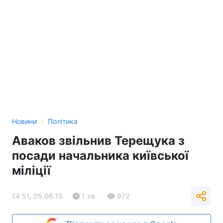
›
Новини
Політика
Аваков звільнив Терещука з
посади начальника київської
міліції
14:51, 05.06.15
1 хв.
972