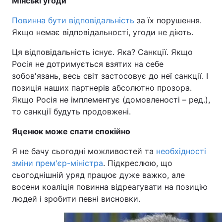
Мінські угоди
Повинна бути відповідальність
за їх порушення.
Якщо немає відповідальності, угоди не діють.
Ця відповідальність існує. Яка? Санкції. Якщо
Росія не дотримується взятих на себе
зобов'язань, весь світ застосовує до неї санкції. І
позиція наших партнерів абсолютно прозора.
Якщо Росія не імплементує (домовленості – ред.),
то санкції будуть продовжені.
Яценюк може спати спокійно
Я не бачу сьогодні можливостей та
необхідності
зміни прем'єр-міністра
. Підкреслюю, що
сьогоднішній уряд працює дуже важко, але
восени коаліція повинна відреагувати на позицію
людей і зробити певні висновки.