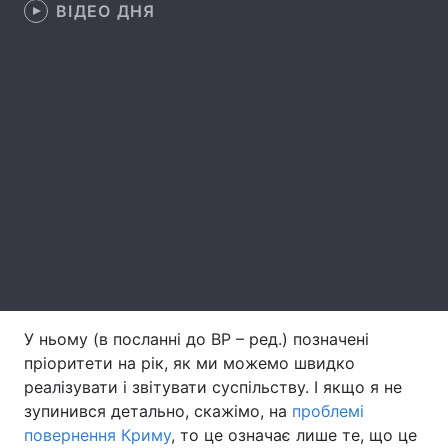
ВІДЕО ДНЯ
Лонгріди
Відео з Youtube
Статті
Інтерв'ю
Думки
Архів
Вакансії
Контакти
Послуги
У ньому (в посланні до ВР – ред.) позначені
пріоритети на рік, як ми можемо швидко
реалізувати і звітувати суспільству. І якщо я не
зупинився детально, скажімо, на
проблемі
повернення Криму
, то це означає лише те, що це