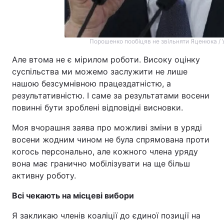
Порошенко пообіцяв не звільняти Яценюка / 
Але втома не є мірилом роботи. Високу оцінку
суспільства ми можемо заслужити не лише
нашою безсумнівною працездатністю, а
результативністю. І саме за результатами восени
повинні бути зроблені відповідні висновки.
Моя вчорашня заява про можливі зміни в уряді
восени жодним чином не була спрямована проти
когось персонально, але кожного члена уряду
вона має гранично мобілізувати на ще більш
активну роботу.
Всі чекають на місцеві вибори
Я закликаю членів коаліції до єдиної позиції на