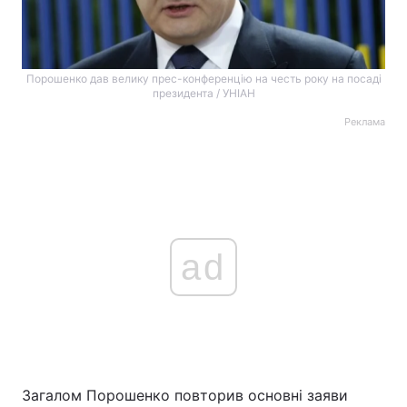
Порошенко дав велику прес-конференцію на честь року на посаді
президента / УНІАН
Реклама
ad
Загалом Порошенко повторив основні заяви