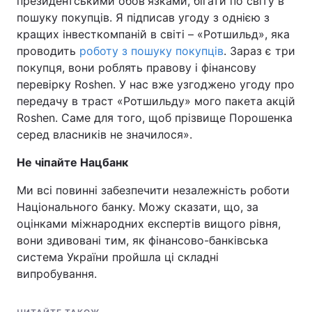
президентськими обов'язками, бігати по світу в
пошуку покупців. Я підписав угоду з однією з
кращих інвесткомпаній в світі – «Ротшильд», яка
проводить
роботу з пошуку покупців
. Зараз є три
покупця, вони роблять правову і фінансову
перевірку Roshen. У нас вже узгоджено угоду про
передачу в траст «Ротшильду» мого пакета акцій
Roshen. Саме для того, щоб прізвище Порошенка
серед власників не значилося».
Не чіпайте Нацбанк
Ми всі повинні забезпечити незалежність роботи
Національного банку. Можу сказати, що, за
оцінками міжнародних експертів вищого рівня,
вони здивовані тим, як фінансово-банківська
система України пройшла ці складні
випробування.