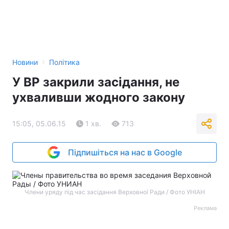
›
Новини
Політика
У ВР закрили засідання, не
ухваливши жодного закону
15:05, 05.06.15
1 хв.
713
Підпишіться на нас в Google
Члени уряду під час засідання Верховної Ради / Фото УНІАН
Реклама