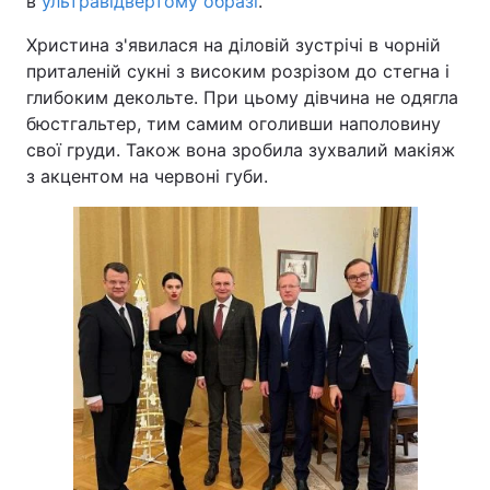
в
ультравідвертому образі
.
Христина з'явилася на діловій зустрічі в чорній
приталеній сукні з високим розрізом до стегна і
глибоким декольте. При цьому дівчина не одягла
бюстгальтер, тим самим оголивши наполовину
свої груди. Також вона зробила зухвалий макіяж
з акцентом на червоні губи.