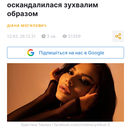
оскандалилася зухвалим
образом
ДІАНА МОГИЛЄВИЧ
12:42, 26.12.21
3 хв.
51359
Підпишіться на нас в Google
Христина Тишкун / facebook.com/christina.tyshkun.3