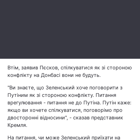
Лонгріди
Відео з Youtube
Статті
Інтерв'ю
Думки
Архів
Вакансії
Втім, заявив Пєсков, спілкуватися як зі стороною
Контакти
конфлікту на Донбасі вони не будуть.
Послуги
"Ви знаєте, що Зеленський хоче поговорити з
Путіним як зі стороною конфлікту. Питання
врегулювання - питання не до Путіна. Путін каже:
якщо ви хочете спілкуватися, поговорімо про
двосторонні відносини", - сказав представник
Кремля.
На питання, чи може Зеленський приїхати на