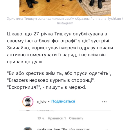
Христина Тишкун оскандалилася своїм образом / christina_tyshkun /
Instagram
Цікаво, що 27-річна Тишкун опублікувала в
своєму інста-блозі фотографії з цієї зустрічі.
Звичайно, користувачі мережі одразу почали
активно коментувати її наряд, і не всім він
припав до душі.
"Ви або хрестик зніміть, або труси одягніть",
"Brazzers нервово курить в сторонці",
"Ескортниця?", - пишуть в мережі.