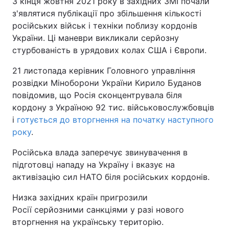
З кінця жовтня 2021 року в західних ЗМІ почали
з'являтися публікації про збільшення кількості
російських військ і техніки поблизу кордонів
України. Ці маневри викликали серйозну
стурбованість в урядових колах США і Європи.
21 листопада керівник Головного управління
розвідки Міноборони України Кирило Буданов
повідомив, що Росія сконцентрувала біля
кордону з Україною 92 тис. військовослужбовців
і
готується до вторгнення на початку наступного
року
.
Російська влада заперечує звинувачення в
підготовці нападу на Україну і вказує на
активізацію сил НАТО біля російських кордонів.
Низка західних країн пригрозили
Росії серйозними санкціями у разі нового
вторгнення на українську територію.