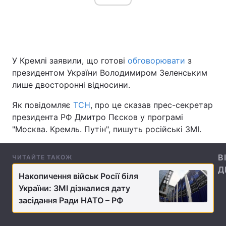
Головна
Війна
У Кремлі заявили, що готові
обговорювати
з
Україна
Політика
президентом України Володимиром Зеленським
лише двосторонні відносини.
Економіка
Світ
Як повідомляє
ТСН
, про це сказав прес-секретар
Спорт
Наука
президента РФ Дмитро Пєсков у програмі
"Москва. Кремль. Путін", пишуть російські ЗМІ.
Техно і зв'язок
Лайт
Зброя
Інциденти
В
ЧИТАЙТЕ ТАКОЖ
Д
Накопичення військ Росії біля
Здоров'я
Туризм
України: ЗМІ дізналися дату
Цікавинки
Погода
засідання Ради НАТО – РФ
Екологія
Регіони