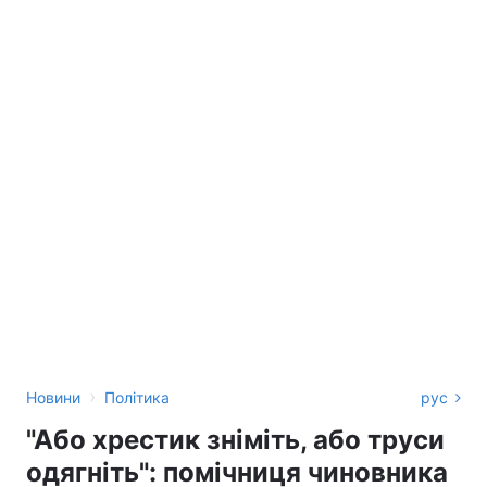
›
Новини
Політика
рус
"Або хрестик зніміть, або труси
одягніть": помічниця чиновника