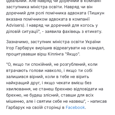
ідеальний. Але навряд чи доречний в компанії
заступника міністра освіти. Навряд чи він
доречний для ролі помічника адвоката (Тишкун
вказана помічником адвоката в компанії
Advisers). І навряд чи доречний для когось у
діловій ситуації", - заявила фахівець з етикету.
Зазначимо, заступник міністра освіти України
Ігор Гарбарук вирішив відреагувати на скандал,
процитувавши вірш Кіплінга "Якщо".
"О, якщо ти спокійний, не розгублений, коли
втрачають голови навколо, і якщо ти собі
залишився вірний, коли в тебе не вірить
найкращий друг, і якщо чекати вмієш без
хвилювання, не станеш брехнею відповідати на
брехню, не будеш злісний, ставши для всіх
мішенню, але і святим себе не назвеш", - написав
Гарбарук на своїй сторінці в
Facebook
.