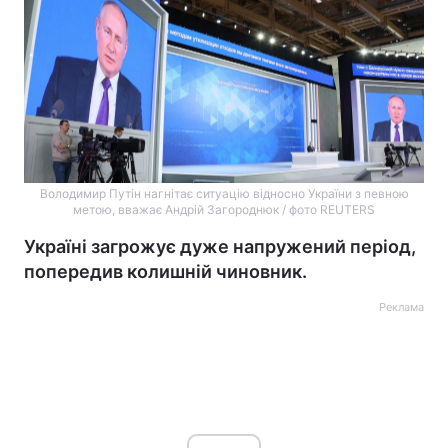
Володимир Путін нагнітає ситуацію відносно України з певною
метою, вважає Андрій Загороднюк / фото REUTERS
Україні загрожує дуже напружений період,
попередив колишній чиновник.
Реклама