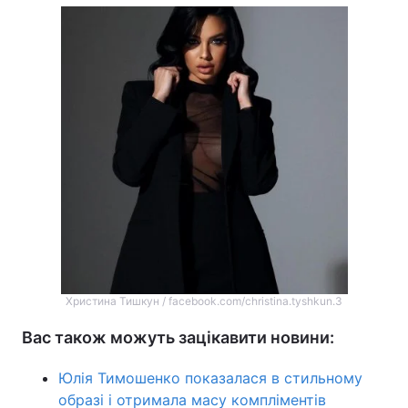
Христина Тишкун / facebook.com/christina.tyshkun.3
Вас також можуть зацікавити новини:
Юлія Тимошенко показалася в стильному
образі і отримала масу компліментів