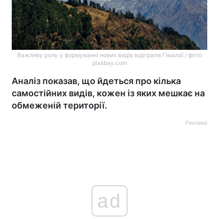
Важливу роль у формуванні нових видів відіграли Гімалаї / фото
pixabay.com
Аналіз показав, що йдеться про кілька
самостійних видів, кожен із яких мешкає на
обмеженій території.
Реклама
ad