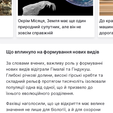
Окрім Місяця, Земля має ще один
До кр
природний супутник, але він не
машино
зовсім справжній
дорога
Що вплинуло на формування нових видів
За словами вчених, важливу роль у формуванні
нових видів відіграли Гімалаї та Гіндукуш.
Глибокі річкові долини, високі гірські хребти та
складний рельєф протягом тисячоліть ізолювали
популяції одна від одної, що й призвело до
їхнього еволюційного розділення.
Фахівці наголосили, що це відкриття має велике
значення не лише для біології, а й для охорони