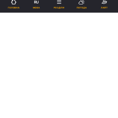
RU
МОВА
ГОЛОВНА
РОЗДІЛИ
ПОГОДА
ЛАЙТ
Підпишіться на нас в Google
NASA розробляє технології для довготривалого перебування на
Місяці \ фото
ua.depositphotos.com
Низька будівля може ковзати, висока вежа –
втрачати вертикальність.
Реклама