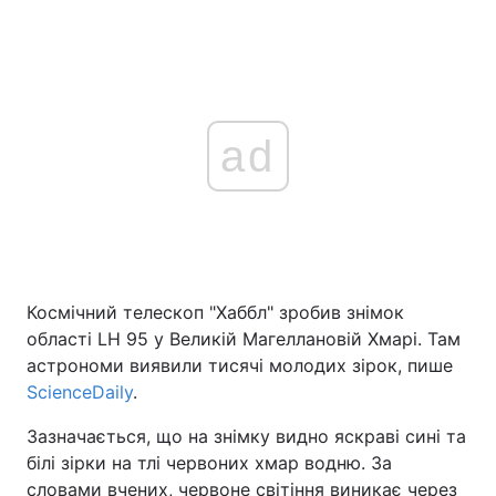
ad
Космічний телескоп "Хаббл" зробив знімок
області LH 95 у Великій Магеллановій Хмарі. Там
астрономи виявили тисячі молодих зірок, пише
ScienceDaily
.
Зазначається, що на знімку видно яскраві сині та
білі зірки на тлі червоних хмар водню. За
словами вчених, червоне світіння виникає через