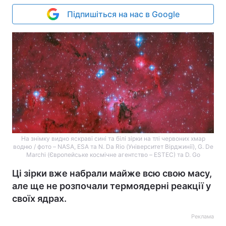
Підпишіться на нас в Google
На знімку видно яскраві сині та білі зірки на тлі червоних хмар
водню / фото – NASA, ESA та N. Da Rio (Університет Вірджинії), G. De
Marchi (Європейське космічне агентство – ESTEC) та D. Go
Ці зірки вже набрали майже всю свою масу,
але ще не розпочали термоядерні реакції у
своїх ядрах.
Реклама