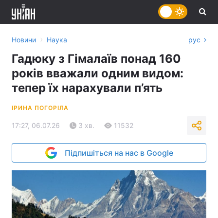
›
Новини
Наука
рус
Гадюку з Гімалаїв понад 160
років вважали одним видом:
тепер їх нарахували п’ять
ІРИНА ПОГОРІЛА
17:27, 06.07.26
3 хв.
11532
Підпишіться на нас в Google