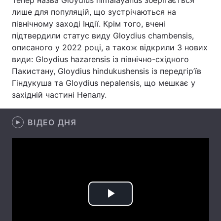
Тепер назва Gloydius himalayanus зберігається
лише для популяцій, що зустрічаються на
Лонгріди
північному заході Індії. Крім того, вчені
підтвердили статус виду Gloydius chambensis,
Відео з Youtube
Статті
описаного у 2022 році, а також відкрили 3 нових
види: Gloydius hazarensis із північно-східного
Інтерв'ю
Думки
Пакистану, Gloydius hindukushensis із передгір’їв
Гіндукуша та Gloydius nepalensis, що мешкає у
Архів
Вакансії
західній частині Непалу.
Контакти
ВІДЕО ДНЯ
Послуги
Play