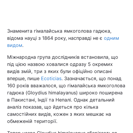
Головна
Війна
Знаменита гімалайська ямкоголова гадюка,
відома науці з 1864 року, насправді не є
одним
Україна
Політика
видом
.
Економіка
Світ
Міжнародна група дослідників встановила, що
під цією назвою ховалися одразу 5 окремих
Спорт
Наука
видів змій, три з яких були офіційно описані
Техно і зв'язок
Лайт
вперше, пише
Ecoticias
. Зазначається, що понад
160 років вважалося, що гімалайська ямкоголова
Зброя
Інциденти
гадюка (Gloydius himalayanus) широко поширена
в Пакистані, Індії та Непалі. Однак детальний
Здоров'я
Туризм
аналіз показав, що йдеться про кілька
самостійних видів, кожен з яких мешкає на
Цікавинки
Погода
обмеженій території.
Екологія
Регіони