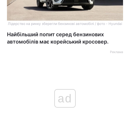
Лідерство на ринку зберегли бензинові автомобілі / фото - Hyundai
Найбільший попит серед бензинових
автомобілів має корейський кросовер.
Реклама
ad