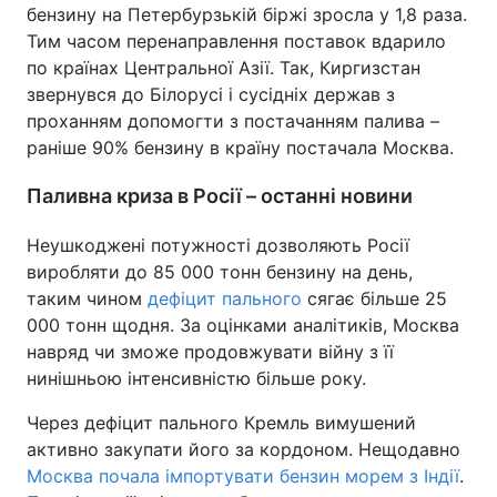
бензину на Петербурзькій біржі зросла у 1,8 раза.
Тема оформлення
Тим часом перенаправлення поставок вдарило
по країнах Центральної Азії. Так, Киргизстан
звернувся до Білорусі і сусідніх держав з
проханням допомогти з постачанням палива –
раніше 90% бензину в країну постачала Москва.
Паливна криза в Росії – останні новини
Неушкоджені потужності дозволяють Росії
виробляти до 85 000 тонн бензину на день,
таким чином
дефіцит пального
сягає більше 25
000 тонн щодня. За оцінками аналітиків, Москва
навряд чи зможе продовжувати війну з її
нинішньою інтенсивністю більше року.
Через дефіцит пального Кремль вимушений
активно закупати його за кордоном. Нещодавно
Москва почала імпортувати бензин морем з Індії
.