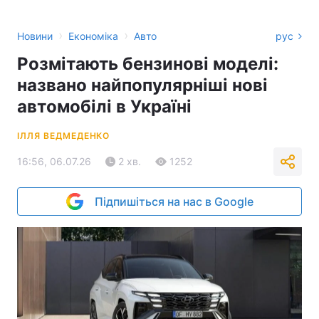
›
›
Новини
Економіка
Авто
рус
Розмітають бензинові моделі:
названо найпопулярніші нові
автомобілі в Україні
ІЛЛЯ ВЕДМЕДЕНКО
16:56, 06.07.26
2 хв.
1252
Підпишіться на нас в Google