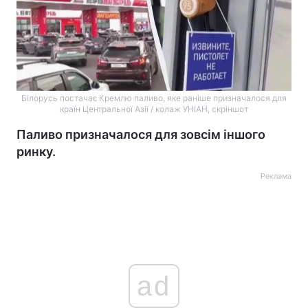
Білорусь постачає Кремлю паливо, яке раніше призначалося для
країн Центральної Азії / колаж УНІАН, скріншот
Паливо призначалося для зовсім іншого
ринку.
Реклама
ad