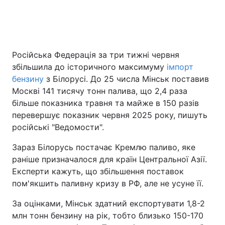
Головна
Війна
Російська Федерація за три тижні червня
Україна
Політика
збільшила до історичного максимуму
імпорт
бензину
з Білорусі. До 25 числа Мінськ поставив
Економіка
Світ
Москві 141 тисячу тонн палива, що 2,4 раза
більше показника травня та майже в 150 разів
Спорт
Наука
перевершує показник червня 2025 року, пишуть
російські "Ведомости".
Техно і зв'язок
Лайт
Зараз Білорусь постачає Кремлю паливо, яке
Зброя
Інциденти
раніше призначалося для країн Центральної Азії.
Експерти кажуть, що збільшення поставок
Здоров'я
Туризм
пом'якшить паливну кризу в РФ, але не усуне її.
Цікавинки
Погода
За оцінками, Мінськ здатний експортувати 1,8-2
млн тонн бензину на рік, тобто близько 150-170
Екологія
Регіони