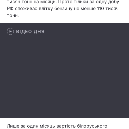
тисяч тонн на місяць. Проте тільки за одну добу
РФ споживає влітку бензину не менше 110 тисяч
Лонгріди
тонн.
Відео з Youtube
Статті
ВІДЕО ДНЯ
Інтерв'ю
Думки
Архів
Вакансії
Контакти
Послуги
Лише за один місяць вартість білоруського