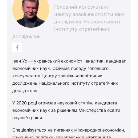
Головний консультант
центру зовнішньополітичних
досліджень Національного
інституту стратегічних
досліджень
Іван Ус — український економіст і аналітик, кандидат
економічних наук. Обіймає посаду головного
консультанта Центру зовнішньополітичних
досліджень Національного інституту стратегічних
досліджень.
У 2020 році отримав науковий ступінь кандидата
економічних наук за рішенням Міністерства освіти і
науки України.
Спеціалізується на питаннях міжнародної економіки,
санкційної політики, європейської інтеграції та