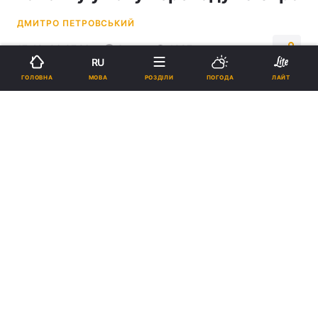
ДМИТРО ПЕТРОВСЬКИЙ
17:48, 06.07.26
3 хв.
1087
RU
МОВА
ГОЛОВНА
РОЗДІЛИ
ПОГОДА
ЛАЙТ
Підпишіться на нас в Google
Експерт вказав, що Україні потрібно навчитися працювати за
європейськими правилами / фото
ua.depositphotos.com
Вступ України до ЄС сам по собі не