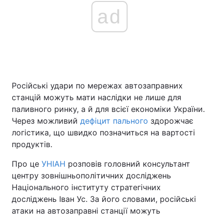
ad
Головна
Війна
Україна
Політика
Російські удари по мережах автозаправних
Економіка
Світ
станцій можуть мати наслідки не лише для
Спорт
Наука
паливного ринку, а й для всієї економіки України.
Через можливий
дефіцит пального
здорожчає
Техно і зв'язок
Лайт
логістика, що швидко позначиться на вартості
продуктів.
Зброя
Інциденти
Про це
УНІАН
розповів головний консультант
Здоров'я
Туризм
центру зовнішньополітичних досліджень
Національного інституту стратегічних
Цікавинки
Погода
досліджень Іван Ус. За його словами, російські
атаки на автозаправні станції можуть
Екологія
Регіони