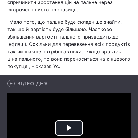
спричинити зростання цін на пальне через
скорочення його пропозиції.
Лонгріди
"Мало того, що пальне буде складніше знайти,
так ще й вартість буде більшою. Частково
Відео з Youtube
Статті
збільшення вартості пального призводить до
Інтерв'ю
Думки
інфляції. Оскільки для перевезення всіх продуктів
так чи інакше потрібні автівки. І якщо зростає
Архів
Вакансії
ціна пального, то вона переноситься на кінцевого
покупця", - сказав Ус.
Контакти
Послуги
ВІДЕО ДНЯ
Play