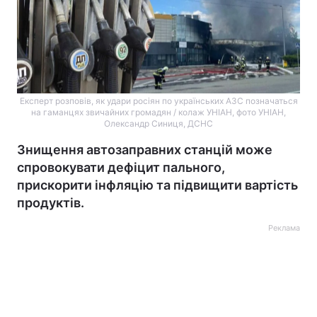
Експерт розповів, як удари росіян по українських АЗС позначаться
на гаманцях звичайних громадян / колаж УНІАН, фото УНІАН,
Олександр Синиця, ДСНС
Знищення автозаправних станцій може
спровокувати дефіцит пального,
прискорити інфляцію та підвищити вартість
продуктів.
Реклама