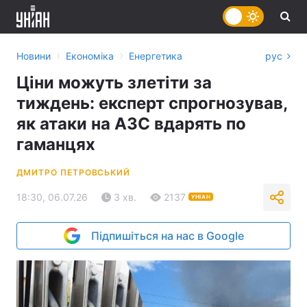
›
›
Новини
Економіка
Енергетика
рус
Ціни можуть злетіти за
тиждень: експерт спрогнозував,
як атаки на АЗС вдарять по
гаманцях
ДМИТРО ПЕТРОВСЬКИЙ
18:30, 06.07.26
3 хв.
2137
УНІАН
Підпишіться на нас в Google