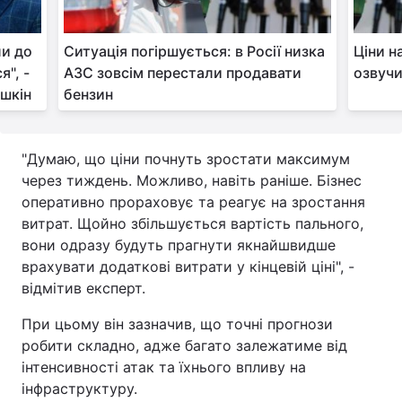
ли до
Ситуація погіршується: в Росії низка
Ціни н
я", -
АЗС зовсім перестали продавати
озвучи
шкін
бензин
"Думаю, що ціни почнуть зростати максимум
через тиждень. Можливо, навіть раніше. Бізнес
оперативно прораховує та реагує на зростання
витрат. Щойно збільшується вартість пального,
вони одразу будуть прагнути якнайшвидше
врахувати додаткові витрати у кінцевій ціні", -
відмітив експерт.
При цьому він зазначив, що точні прогнози
робити складно, адже багато залежатиме від
інтенсивності атак та їхнього впливу на
інфраструктуру.