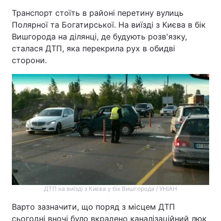
Транспорт стоїть в районі перетину вулиць
Полярної та Богатирської. На виїзді з Києва в бік
Вишгорода на ділянці, де будують розв'язку,
сталася ДТП, яка перекрила рух в обидві
сторони.
ДТП на виїзді з Києва у бік Вишгорода / УНІАН
Варто зазначити, що поряд з місцем ДТП
сьогодні вночі було вкрадено каналізаційний люк