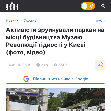
›
Новини
Україна
рус
Активісти зруйнували паркан на
місці будівництва Музею
Революції гідності у Києві
(фото, відео)
13:06, 18.05.19
2 хв.
5505
Підпишіться на нас в Google