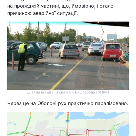
на проїжджій частині, що, ймовірно, і стало
причиною аварійної ситуації.
ДТП на виїзді з Києва у бік Вишгорода / УНІАН
Через це на Оболоні рух практично паралізовано.