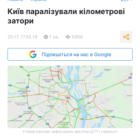
Київ паралізували кілометрові
затори
20:17, 17.05.19
1 хв.
5869
Підпишіться на нас в Google
У Києві ввечері зафіксовано десятки ДТП / скріншот