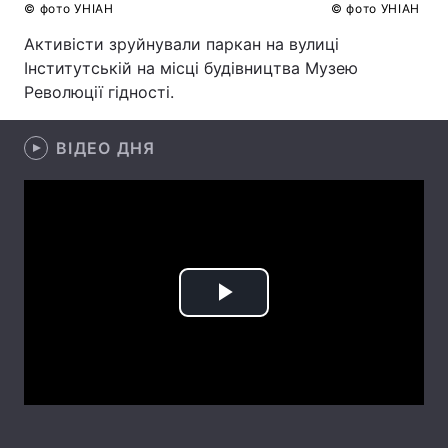
© фото УНІАН
© фото УНІАН
Лонгріди
Активісти зруйнували паркан на вулиці
Інститутській на місці будівництва Музею
Революції гідності.
Відео з Youtube
Статті
Інтерв'ю
Думки
ВІДЕО ДНЯ
Архів
Вакансії
Контакти
Послуги
Play
Video