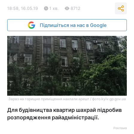
18:58, 16.05.19
1 хв.
8712
Підпишіться на нас в Google
Зараз на горищне приміщення наклали арешт / фото kyiv.gp.gov.ua
Для будівництва квартир шахрай підробив
розпорядження райадміністрації.
Реклама