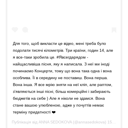
Для того, щоб викласти це відео, мені треба було
подолати тисячі кілометрів. Три країни, годин 14, але
я все-таки зробила це. #Явсегдарядом -
найщасливіша пісня, яку я написала. З неї ми іноді
починаємо Концерти, тому що вона така одна і вона
особлива. Її в середину не поставиш. Вона перша.
Вона інша. Я все мрію зняти на неї кліп, але раптом,
з'являються інші пісні, більш комерційні і забирають
бюджетів на себе ) Але я ніколи не здамся. Вона
стане вашою улюбленою, адже у почуттів немає
терміну придатності ❤️
Публікація від
ANNA SEDOKOVA
(@annasedokova)
15 Травень 2019 в 6:10 PDT