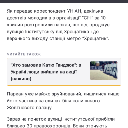
Тема оформлення
Як передає кореспондент УНІАН, декілька
десятків молодиків з організації “СІЧ” за 10
хвилин розтрощили паркан, що відгороджує
вулицю Інститутську від Хрещатика і до
верхнього виходу станції метро “Хрещатик”.
ЧИТАЙТЕ ТАКОЖ
"Хто замовив Катю Гандзюк": в
Україні люди вийшли на акції
(наживо)
Паркан уже майже зруйнований, лишилися лише
його частина на схилах біля колишнього
Жовтневого палацу.
Зараз на початок вулиці Інститутської прибігли
близько 30 правоохоронців. Вони оточують