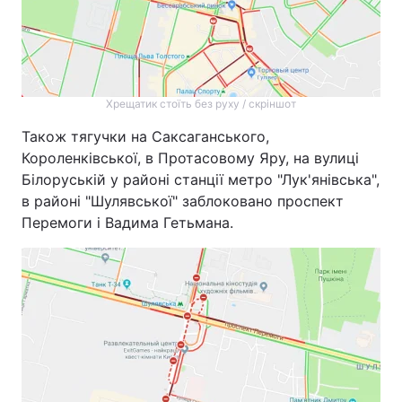
Хрещатик стоїть без руху / скріншот
Також тягучки на Саксаганського,
Короленківської, в Протасовому Яру, на вулиці
Білоруській у районі станції метро "Лук'янівська",
в районі "Шулявської" заблоковано проспект
Перемоги і Вадима Гетьмана.