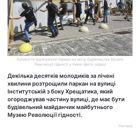
Активісти зруйнували паркан на місці будівництва Музею
Революції гідності у Києві (фото, відео)
Декілька десятків молодиків за лічені
хвилини розтрощили паркан на вулиці
Інститутській з боку Хрещатика, який
огороджував частину вулиці, де має бути
будівельний майданчик майбутнього
Музею Революції гідності.
Реклама