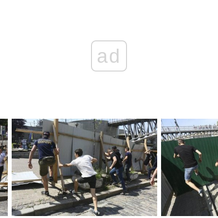
Головна
Війна
ad
Україна
Політика
Економіка
Світ
Спорт
Наука
Техно і зв'язок
Лайт
Зброя
Інциденти
Здоров'я
Туризм
Цікавинки
Погода
Екологія
Регіони