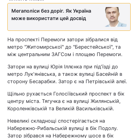
Мегаполіси без доріг. Як Україна
може використати цей досвід
На проспекті Перемоги затори зібралися від
метро "Житомирської" до "Берестейської", та
між центральним ЗАГСом і площею Перемоги.
Затори на вулиці Юрія Іллєнка при під'їзді до
метро Лук'янівська, а також вулиці Басейній в
сторону Бесарабки. Затор є на Петрівській алеї.
Щільно рухається Голосіївський проспект в бік
центру міста. Тягучка є на вулиці Жилянській,
Короленківській та Великій Васильківській.
Невеликі складнощі спостерігається на
Набережно-Рибальській вулиці в бік Подолу.
Затор зібрався на Набережному шосе в бік