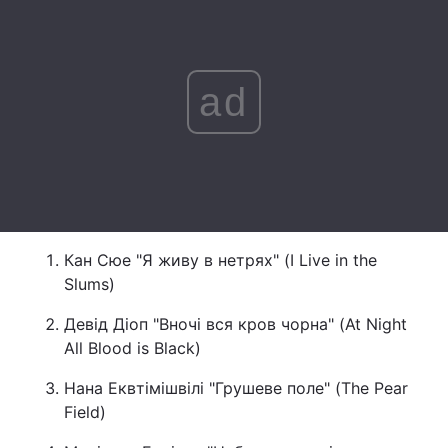
Лонгріди
ad
Відео з Youtube
Статті
Інтерв'ю
Думки
Архів
Вакансії
Контакти
Кан Сюе "Я живу в нетрях" (I Live in the
Послуги
Slums)
Девід Діоп "Вночі вся кров чорна" (At Night
All Blood is Black)
Нана Еквтімішвілі "Грушеве поле" (The Pear
Field)