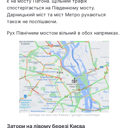
є на мосту Патона. Щільний трафік
спостерігається на Південному мосту.
Дарницький міст та міст Метро рухаються
також не поспішаючи.
Рух Північним мостом вільний в обох напрямках.
Затори на мостах Києва / google.com/maps
Затори на лівому березі Києва