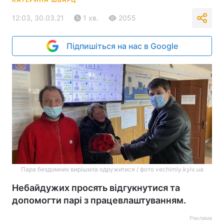
12:03, 30.03.21
1 хв.
2055
Підпишіться на нас в Google
Пара бездомних вирішила одружитися / фото vechirniy.kyiv.ua
Небайдужих просять відгукнутися та
допомогти парі з працевлаштуванням.
Реклама