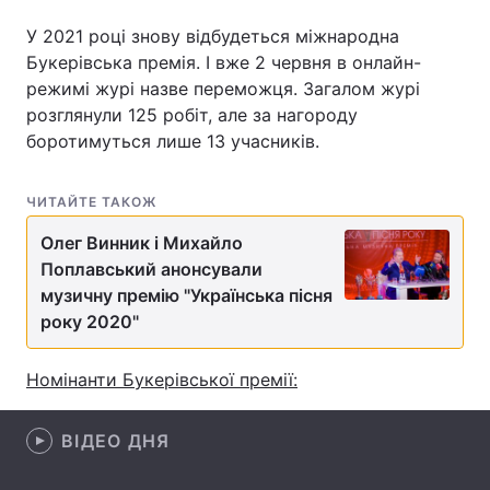
У 2021 році знову відбудеться міжнародна
Букерівська премія. І вже 2 червня в онлайн-
режимі журі назве переможця. Загалом журі
Головна
Війна
розглянули 125 робіт, але за нагороду
боротимуться лише 13 учасників.
Україна
Політика
Економіка
Світ
ЧИТАЙТЕ ТАКОЖ
Спорт
Наука
Олег Винник і Михайло
Поплавський анонсували
Техно і зв'язок
Лайт
музичну премію "Українська пісня
року 2020"
Зброя
Інциденти
Номінанти Букерівської премії:
Здоров'я
Туризм
Цікавинки
Погода
ВІДЕО ДНЯ
Екологія
Регіони