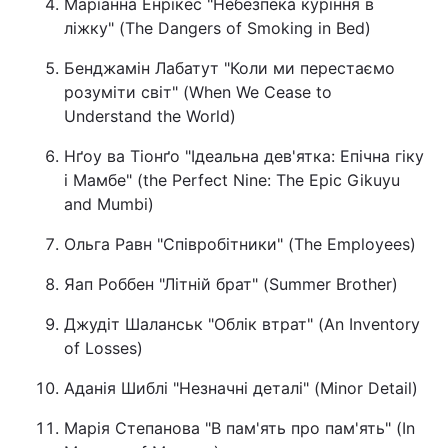
Маріанна Енрікес "Небезпека куріння в
ліжку" (The Dangers of Smoking in Bed)
Тема оформлення
Бенджамін Лабатут "Коли ми перестаємо
розуміти світ" (When We Cease to
Understand the World)
Нґоу ва Тіонґо "Ідеальна дев'ятка: Епічна гіку
і Мамбе" (the Perfect Nine: The Epic Gikuyu
and Mumbi)
Ольга Равн "Співробітники" (The Employees)
Яап Роббен "Літній брат" (Summer Brother)
Джудіт Шаланськ "Облік втрат" (An Inventory
of Losses)
Аданія Шиблі "Незначні деталі" (Minor Detail)
Марія Степанова "В пам'ять про пам'ять" (In