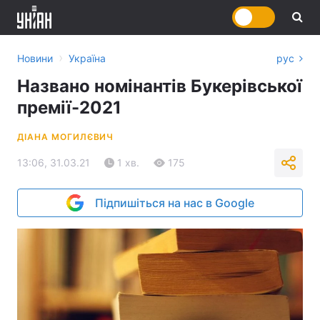
›
Новини
Україна
рус
Названо номінантів Букерівської
премії-2021
ДІАНА МОГИЛЄВИЧ
13:06, 31.03.21
1 хв.
175
Підпишіться на нас в Google