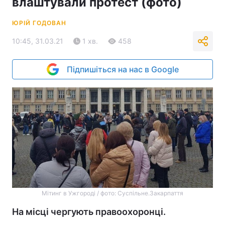
влаштували протест (фото)
ЮРІЙ ГОДОВАН
10:45, 31.03.21
1 хв.
458
Підпишіться на нас в Google
Мітинг в Ужгороді / фото: Суспільне.Закарпаття
На місці чергують правоохоронці.