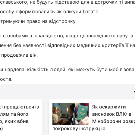
іславського, не будуть підставою для відстрочки ті вип
 особу оформлювались як опікуни багато
отримуючи право на відстрочку.
і є особами з інвалідністю, якщо ця інвалідність набута 
ння без наявності відповідних медичних критеріїв її на
 продовжив він.
 нардепа, кількість людей, які можуть бути мобілізован
осте.
сі прощаються із
Як оскаржити
лям та його
висновок ВЛК: в
, яких вбив
Міноборони розк
о)
покрокову інструкцію