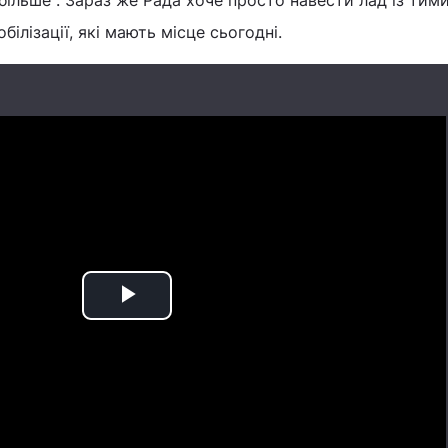
більше". Зараз же Рада хоче просто навести лад із тим
ілізації, які мають місце сьогодні.
Play
Video