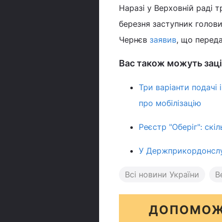
Наразі у Верховній раді 
березня заступник голови
Чернєв
заявив
, що переда
Вас також можуть заці
Три варіанти подачі
про мобілізацію
Реєстр "Оберіг": ск
У Держприкордонслу
Всі новини України
В
ДОПОМОЖ