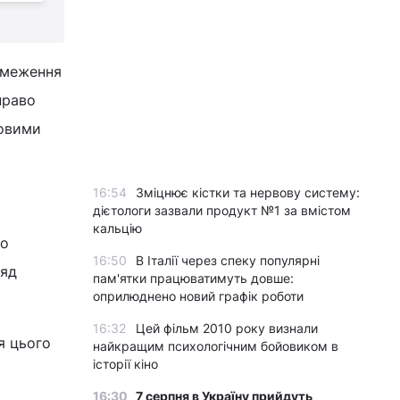
бмеження
право
шовими
16:54
Зміцнює кістки та нервову систему:
дієтологи зазвали продукт №1 за вмістом
кальцію
ро
16:50
В Італії через спеку популярні
ряд
пам'ятки працюватимуть довше:
оприлюднено новий графік роботи
16:32
Цей фільм 2010 року визнали
ля цього
найкращим психологічним бойовиком в
історії кіно
16:30
7 серпня в Україну прийдуть