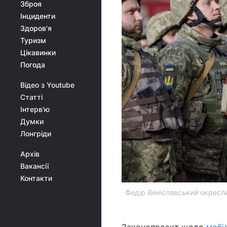
Зброя
Інциденти
Здоров'я
Туризм
Цікавинки
Погода
Відео з Youtube
Статті
Інтерв'ю
Думки
Лонгріди
Архів
Вакансії
Контакти
Федір Веніславський окресли