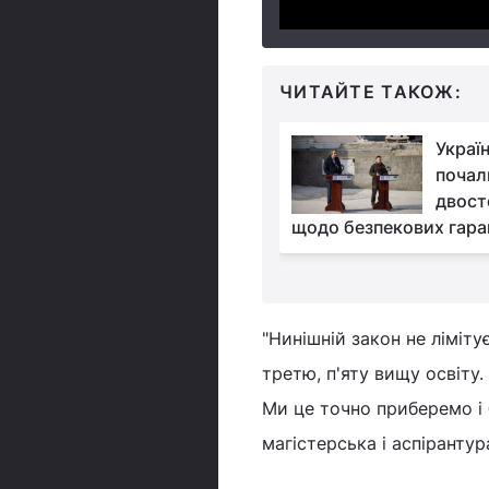
ЧИТАЙТЕ ТАКОЖ:
Медведчук подав на
Україн
Зеленського до суду:
почал
вимагає повернути
двост
тво
щодо безпекових гара
"Нинішній закон не ліміт
третю, п'яту вищу освіту.
Ми це точно приберемо і 
магістерська і аспірантур