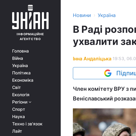
›
Новини
Україна
В Раді розпо
ІНФОРМАЦІЙНЕ
ухвалити за
АГЕНТСТВО
Головна
Інна Андаліцька
Війна
19:53, 06.
Україна
Підпиш
Політика
Економіка
Світ
Член комітету ВРУ з п
Екологія
Веніславський розказа
Регіони
Спорт
Наука
Техно і зв'язок
Лайт