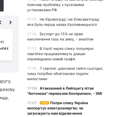
пояснив проблему з пусковими
установками РФ
17:15
Не Кіровоград і не Єлисаветград:
яка була перша назва Кропивницького
17:14
Експорт до 15% не зірве
Медведчук подав на
накопичення газу на зиму, - аналітик
ті
Зеленського до суду:
ьких
вимагає повернути
17:13
В Італії через спеку популярні
пам'ятки працюватимуть довше:
громадянство
щ
оприлюднено новий графік
17:10
7 серпня: церковне свято сьогодні,
чому потрібно обов’язково подати
милостиню
другу,
17:08
Атакований в Лейпцигу літак
призову.
"Антонова" перевозив боєприпаси, - ЗМІ
ища,
17:07
Попри спеку Україна
УНІАН
експортує електроенергію: чи
загрожують нам відключення