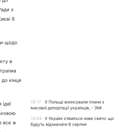
е до
Ради з
иєві 6
ки щодо
кту в
отрапив
 до кінця
18:17
У Польщі анонсували плани з
 ідеї
масової депортації українців, - ЗМІ
ськовою
18:04
У Україні з'явиться нове свято: що
е все ж
будуть відзначати 8 серпня