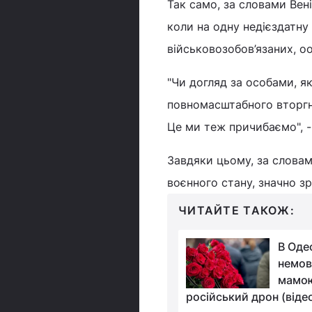
Так само, за словами Вен
коли на одну недієздатну
військовозобов’язаних, о
"Чи догляд за особами, як
повномасштабного вторгне
Це ми теж причибаємо", -
Завдяки цьому, за словами
воєнного стану, значно зр
ЧИТАЙТЕ ТАКОЖ:
У Львові жінок не
В Оде
пускали в поїзд через
немов
забобони:
мамою
службовиця обурилася
російський дрон (віде