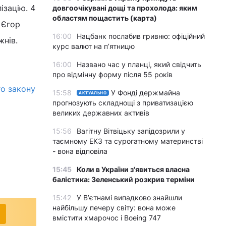
ізацію. 4
довгоочікувані дощі та прохолода: яким
областям пощастить (карта)
 Єгор
16:00
Нацбанк послабив гривню: офіційний
жнів.
курс валют на п’ятницю
16:00
Названо час у планці, який свідчить
про відмінну форму після 55 років
го закону
15:58
У Фонді держмайна
АКТУАЛЬНО
прогнозують складнощі з приватизацією
великих державних активів
15:56
Вагітну Вітвіцьку запідозрили у
таємному ЕКЗ та сурогатному материнстві
- вона відповіла
15:45
Коли в України з'явиться власна
балістика: Зеленський розкрив терміни
15:42
У Вʼєтнамі випадково знайшли
найбільшу печеру світу: вона може
вмістити хмарочос і Boeing 747