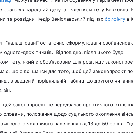
ізації
можуть винести на голосування у парламенті вж
це розповів народний депутат, член комітету Верховної 
ни та розвідки Федір Веніславський під час
брифінгу
в К
еті "налаштовані" остаточно сформулювати свої виснов
 одного-двох тижнів. "Відповідно, після цього буде
омітету, який є обов’язковим для розгляду законопроє
умаю, що є всі шанси для того, щоб цей законопроєкт п
яді, в зведеній порівняльній таблиці до другого читання
 він.
, цей законопроект не передбачає практичного втілення
го словами, положення щодо суцільного охоплення вій
рмі всього чоловічого населення від 18 до 50 років - "ц