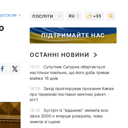
русском
RU
+35
ПОСЛУГИ
о
ПІДТРИМАЙТЕ НАС
ОСТАННІ НОВИНИ
18:57
Супутник Сатурна обертається
настільки повільно, що його доба триває
майже 16 днів
18:56
Захід проігнорував прохання Києва
про термінові поставки зенітних ракет, -
NYT
18:42
Зустріч із "відьмою" змінила все:
зірка 2000-х вперше розкрила, чому
зникла зі сцени