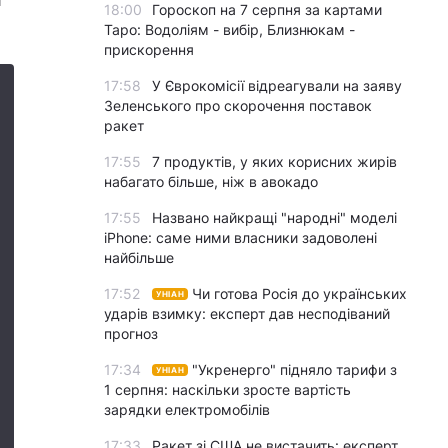
и
18:00
Гороскоп на 7 серпня за картами
Таро: Водоліям - вибір, Близнюкам -
прискорення
17:58
У Єврокомісії відреагували на заяву
Зеленського про скорочення поставок
ракет
17:55
7 продуктів, у яких корисних жирів
набагато більше, ніж в авокадо
17:55
Названо найкращі "народні" моделі
iPhone: саме ними власники задоволені
найбільше
17:52
Чи готова Росія до українських
УНІАН
ударів взимку: експерт дав несподіваний
прогноз
17:34
"Укренерго" підняло тарифи з
УНІАН
1 серпня: наскільки зросте вартість
зарядки електромобілів
17:33
Ракет зі США не вистачить: експерт