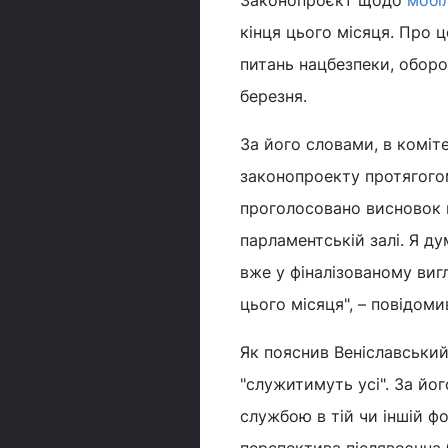
Законопроєкт щодо
мобіл
кінця цього місяця. Про 
питань нацбезпеки, оборо
березня.
За його словами, в коміт
законопроекту протягогом
проголосовано висновок к
парламентській залі. Я д
вже у фіналізованому вигл
цього місяця", – повідомив
Як пояснив Веніславський
"служитимуть усі". За йо
службою в тій чи іншій фо