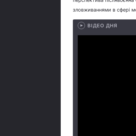
перспектива післявоєнна 
зловживаннями в сфері моб
ВІДЕО ДНЯ