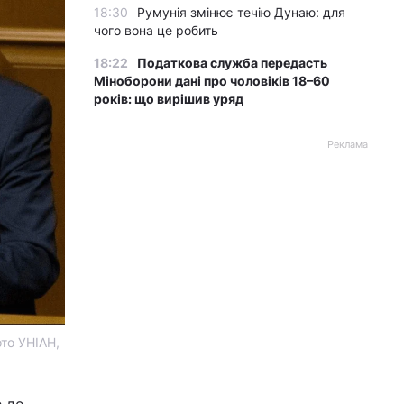
18:30
Румунія змінює течію Дунаю: для
чого вона це робить
18:22
Податкова служба передасть
Міноборони дані про чоловіків 18–60
років: що вирішив уряд
Реклама
то УНІАН,