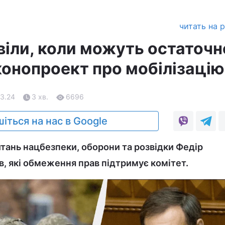
читать на 
віли, коли можуть остаточн
конопроект про мобілізацію
03.24
3 хв.
6696
іться на нас в Google
итань нацбезпеки, оборони та розвідки Федір
в, які обмеження прав підтримує комітет.