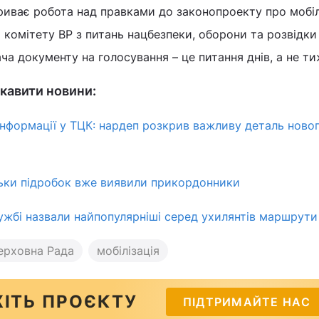
триває робота над правками до законопроекту про мобіл
 комітету ВР з питань нацбезпеки, оборони та розвідки
ча документу на голосування – це питання днів, а не ти
кавити новини:
 інформації у ТЦК: нардеп розкрив важливу деталь ново
ільки підробок вже виявили прикордонники
жбі назвали найпопулярніші серед ухилянтів маршрути
ерховна Рада
мобілізація
ІТЬ ПРОЄКТУ
ПІДТРИМАЙТЕ НАС