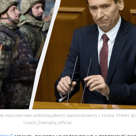
в перспективи мобілізаційного законопроекту / колаж УНІАН, фо
t.me/V_Zelenskiy_official