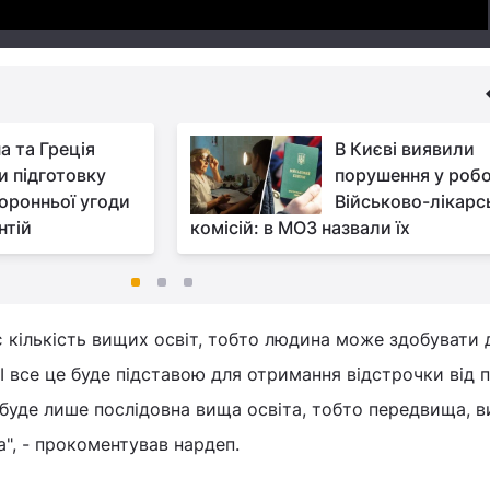
а та Греція
В Києві виявили
и підготовку
порушення у робо
оронньої угоди
Військово-лікарс
нтій
комісій: в МОЗ назвали їх
ує кількість вищих освіт, тобто людина може здобувати 
 І все це буде підставою для отримання відстрочки від 
буде лише послідовна вища освіта, тобто передвища, в
а", - прокоментував нардеп.