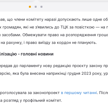
зав, що члени комітету наразі допускають лише одне о
х громадян, які не з’явились до ТЦК за повісткою — на 
и засобами. Обмежувати право на розпорядження гро
на рахунку, і право виїзду за кордон не планують.
лізацію - головні новини
передав до парламенту нову редакцію проєкту закону п
ерсію, яка була внесена наприкінці грудня 2023 року, у
проголосувала за законопроект
в першому читанні
. Піс
а розгляд у профільний комітет.