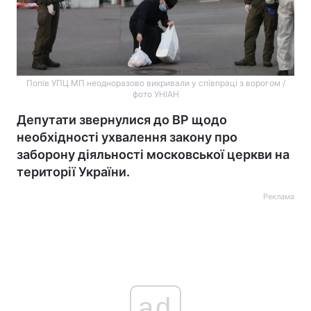
Попів УПЦ МП неодноразово викривали у співпраці з ворогом /
фото УНІАН
Депутати звернулися до ВР щодо
необхідності ухвалення закону про
заборону діяльності московської церкви на
території України.
Реклама
ad