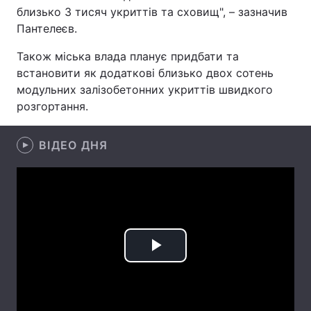
близько 3 тисяч укриттів та сховищ", – зазначив
Лонгріди
Пантелеєв.
Також міська влада планує придбати та
Відео з Youtube
Статті
встановити як додаткові близько двох сотень
модульних залізобетонних укриттів швидкого
Інтерв'ю
Думки
розгортання.
Архів
Вакансії
ВІДЕО ДНЯ
Контакти
Послуги
Play
Video