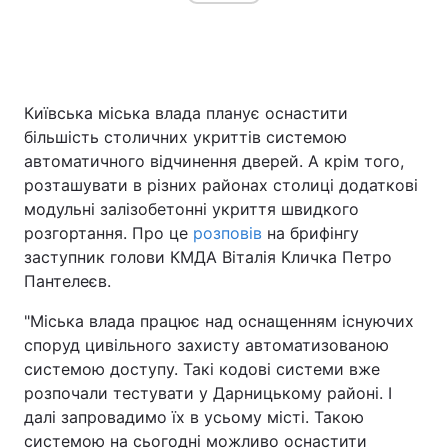
Головна
Війна
Київська міська влада планує оснастити
Україна
Політика
більшість столичних укриттів системою
автоматичного відчинення дверей. А крім того,
Економіка
Світ
розташувати в різних районах столиці додаткові
модульні залізобетонні укриття швидкого
Спорт
Наука
розгортання. Про це
розповів
на брифінгу
заступник голови КМДА Віталія Кличка Петро
Техно і зв'язок
Лайт
Пантелеєв.
Зброя
Інциденти
"Міська влада працює над оснащенням існуючих
споруд цивільного захисту автоматизованою
Здоров'я
Туризм
системою доступу. Такі кодові системи вже
розпочали тестувати у Дарницькому районі. І
Цікавинки
Погода
далі запровадимо їх в усьому місті. Такою
Екологія
Регіони
системою на сьогодні можливо оснастити