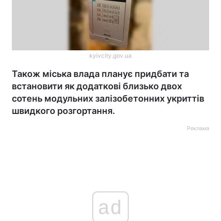
kyivcity.gov.ua
Також міська влада планує придбати та
встановити як додаткові близько двох
сотень модульних залізобетонних укриттів
швидкого розгортання.
Реклама
ad