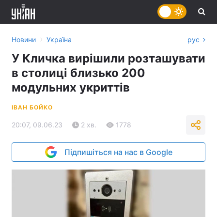
›
Новини
Україна
рус
У Кличка вирішили розташувати
в столиці близько 200
модульних укриттів
ІВАН БОЙКО
20:07, 09.06.23
2 хв.
1778
Підпишіться на нас в Google