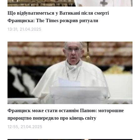
Що відбуватиметься у Ватикані після смерті
Франциска: The Times розкрив ритуали
13:31, 21.04.2025
Франциск може стати останнім Папою: моторошне
пророцтво попередило про кінець світу
12:55, 21.04.2025