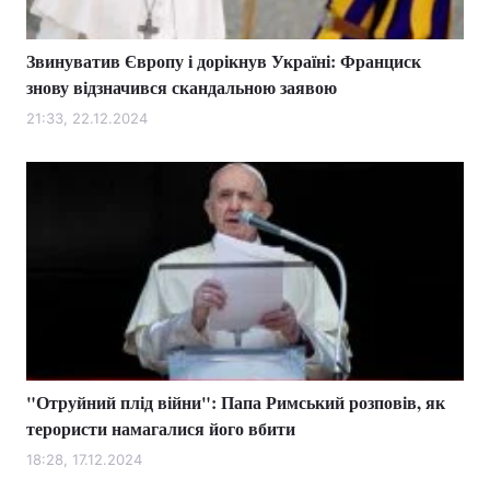
Звинуватив Європу і дорікнув Україні: Франциск
знову відзначився скандальною заявою
21:33, 22.12.2024
"Отруйний плід війни": Папа Римський розповів, як
терористи намагалися його вбити
18:28, 17.12.2024