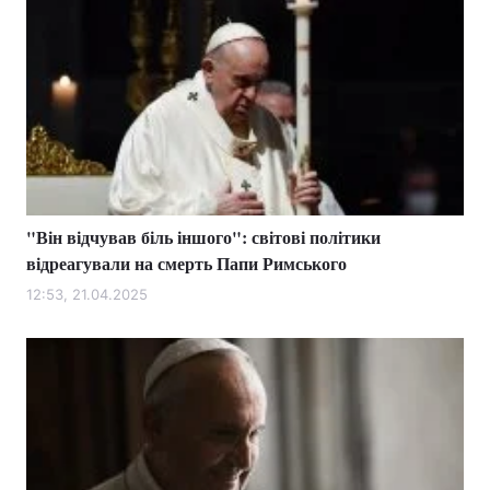
"Він відчував біль іншого": світові політики
відреагували на смерть Папи Римського
12:53, 21.04.2025