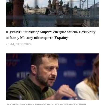
Шукають "шлях до миру": спецпосланець Ватикану
поїхав у Москву обговорити Україну
20:44, 14.10.2024
Зеленський відреагував на смерть журналістки