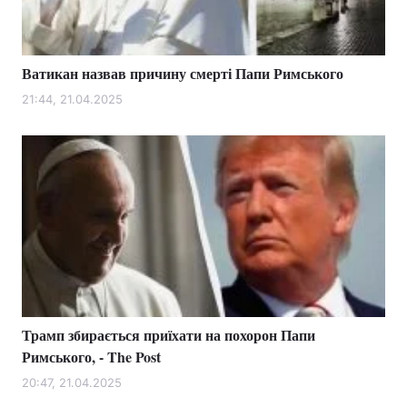
Ватикан назвав причину смерті Папи Римського
Головна
Війна
21:44, 21.04.2025
Україна
Політика
Економіка
Світ
Спорт
Наука
Техно і зв'язок
Лайт
Зброя
Інциденти
Здоров'я
Туризм
Трамп збирається приїхати на похорон Папи
Римського, - The Post
Цікавинки
Погода
20:47, 21.04.2025
Екологія
Регіони