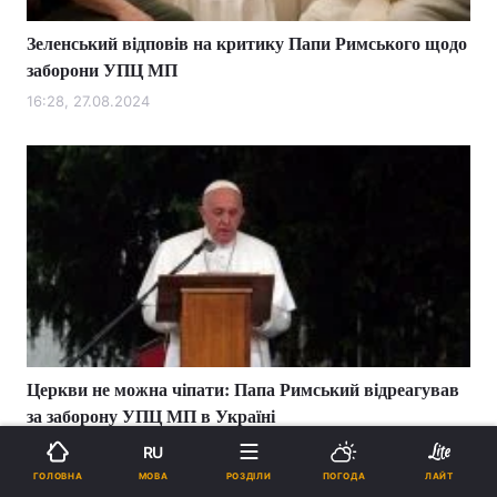
Зеленський відповів на критику Папи Римського щодо
заборони УПЦ МП
16:28, 27.08.2024
Церкви не можна чіпати: Папа Римський відреагував
за заборону УПЦ МП в Україні
15:39, 25.08.2024
RU
МОВА
ГОЛОВНА
РОЗДІЛИ
ПОГОДА
ЛАЙТ