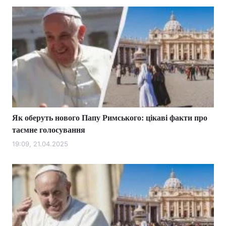
Лонгріди
Відео з Youtube
Статті
Інтерв'ю
Думки
Архів
Вакансії
Контакти
Як оберуть нового Папу Римського: цікаві факти про
таємне голосування
Послуги
19:09, 21.04.2025