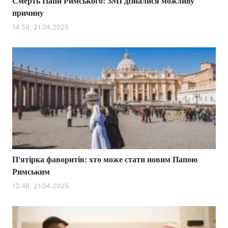
Смерть Папи Римського: ЗМІ дізналися можливу
причину
14:59, 21.04.2025
П'ятірка фаворитів: хто може стати новим Папою
Римським
13:46, 21.04.2025